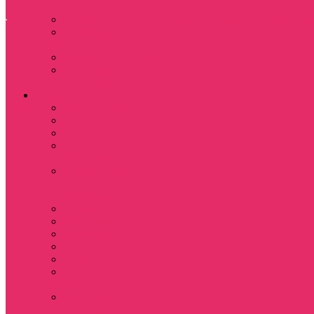
КАРТЫ
Сюрприз за 350 руб
Парням
Парням
Девушка
5 сезон Stranger
things
Акции / распродажа
Halloween /
Хэллоуин
Сериалы
Friends / Друзья
X-Files
Сотня / The 100
Riverdale /
Ривердейл
Показать еще
Уэнздэй /
Wednesday
LEXX / ЛЕКСС
ALF / Альф
Дикий ангел
Ходячие мертвецы
Fallout
One Piece| Большой
куш
Каникулы в
Мексике