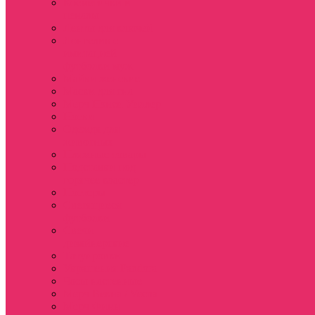
Косметички и
пеналы
Ленты для ключей
Лонгслив с
имитацией
футболки муж
Майки женские
Маски для сна
Мерч Нэнси Уиллер
Носки
Одежда для
животных
Пляжные товары
Подставки под
горячее коастер
Постеры
Светящиеся
футболки
Свечи
дизайнерские
Татуировки
Украшения Pandora
Часы настенные
Мерч Векна / Vecna
Мерч Финн