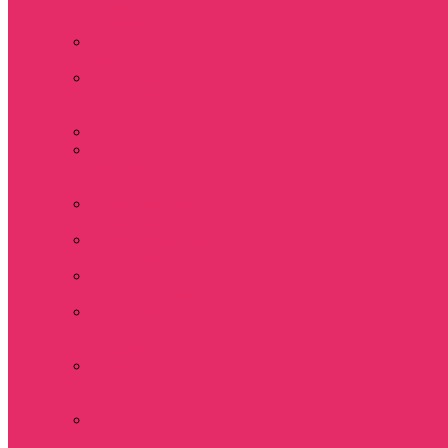
Вулфард / Finn
Wolfhard
Мерч Уилл Байерс /
Will Byers
Мерч Стив
Харрингтон / Steve
Harrington
Мерч Аргайл
Мерч Дастин
Хендерсон / Dustin
Henderson
Мерч Демогоргон /
Demogorgon
Мерч Джим Хоппер
/ Jim Hopper
Мерч Алексей /
Мюррей Бауман
Мерч Билли
Харгроув / Billy
Hargrove
Мерч Эрика
Синклер / Erica
Sinclair
Мерч Барбара /
Barbara