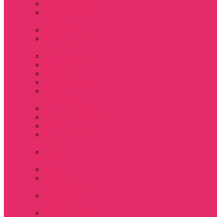
Мерч Scoops Ahoy
Funko Stranger
things
Шопперы
Мерч Хоукинс /
Hawkins
Резинки для волос
Рюкзаки
Кружки
Термостаканы
Бутылки для
велосипеда
Тетради и блокноты
Коврики для мыши
Пазлы
Наклейки, стикеры
3D
Магниты на
холодильник
Значки
Подушки
декоративные
Оформление
праздника
ПОДАРОЧНЫЕ