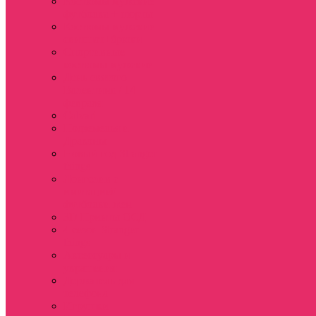
Костюмы мужские
футболка + шорты
Костюмы мужские
свитшот+брюки
Спортивные
костюмы мужские
День святого
Валентина / 14
февраля
Calvari
Подземелья и
Драконы
Новый год Stranger
things
Лонгслив с
имитацией
футболки жен
3D Принты ОСД
4 сезон Stranger
things
Аксессуары и
украшения
Держатель для
телефона
Игрушки