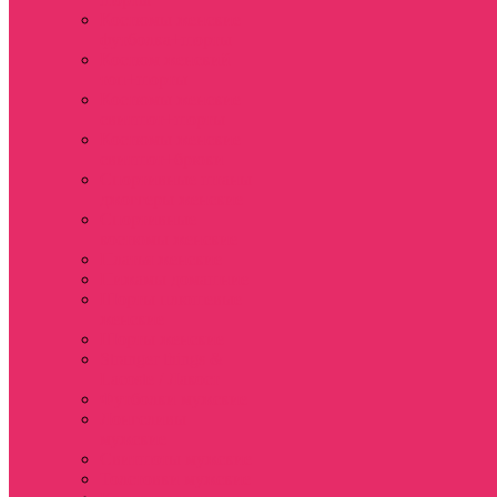
Костюмы женские
футболка+шорты
Костюм женский
топ+шорты
Костюмы женские
свитшот+шорты
Костюмы женские
свитшот+брюки
Спортивные штаны
джоггеры женские
Спортивные
костюмы женские
Платья женские
Пижамы домашние
Шорты плюшевые
женские
Шорты женские
Stranger things &
Lacoste / Лакост
Футболки мужские
Лонгсливы
мужские
Свитшоты мужские
Толстовки мужские