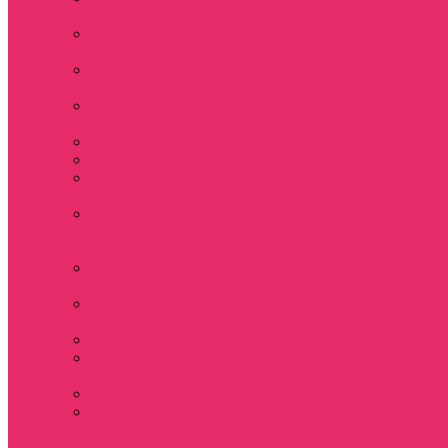
Stranger Tales 85
Мерч Милли Бобби
Браун / Оди Eleven
Мерч Эдди Мансон
/ Eddie Munson
Мерч Макс
Мейфилд / MadMax
Дерек осд
Футболки женские
Футболки женские
укороченные
Футболки женские
укороченные
оверсайз
Футболка женская
оверсайз
Лонгсливы
женские
Свитшоты женские
Свитшот женский
укороченный
Толстовки женские
Костюм женский
футболка укороч +
шорты