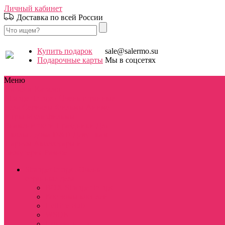
Личный кабинет
Доставка по всей России
Купить подарок
sale@salermo.su
Подарочные карты
Мы в соцсетях
Меню
Каталог
Каталог
Stranger things / Очень странные
дела
Сериалы
Фильмы
Аниме
Игры
Мультфильмы
Знаменитости
Праздники
Для
школы / дома
D&D
Девушкам
Парням
Аксессуары и
бижутерия
Разное
Stranger things / Очень
странные дела
BOX Stranger things
Костюмы косплей
Hellfire club
WSQK
Показать еще