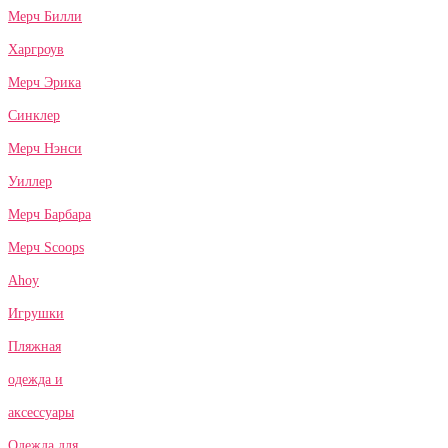
Мерч Билли
Харгроув
Мерч Эрика
Синклер
Мерч Нэнси
Уиллер
Мерч Барбара
Мерч Scoops
Ahoy
Игрушки
Пляжная
одежда и
аксессуары
Одежда для