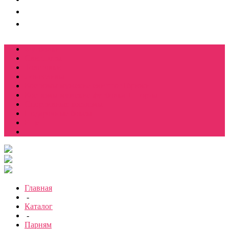
Футболки
Свитшоты
Толстовки
Лонгсливы
Костюмы мужские свитшот+брюки
Костюмы мужские футболка + шорты
Спортивные костюмы
Подарочные боксы
Еще
Главная
-
Каталог
-
Парням