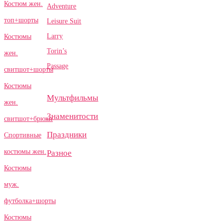
Костюм жен.
Adventure
топ+шорты
Leisure Suit
Larry
Костюмы
Torin’s
жен.
Passage
свитшот+шорты
Костюмы
Мультфильмы
жен.
Знаменитости
свитшот+брюки
Праздники
Спортивные
костюмы жен.
Разное
Костюмы
муж.
футболка+шорты
Костюмы