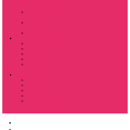
Костюмы мужские
свитшот+брюки
Костюмы мужские
футболка + шорты
Спортивные
костюмы
Подарочные боксы
Аксессуары и бижутерия
Браслеты
Брелки
Подвески и кулоны
Серьги
Показать еще
Чокеры
Разное
80-90 е
Thrasher
Доширак
Мемы, приколы
Показать еще
Футболка с крестом