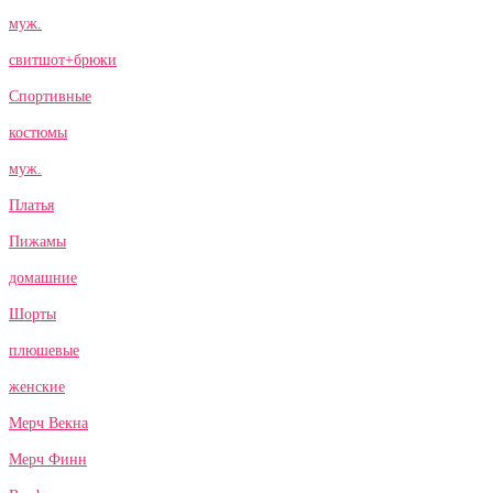
муж.
свитшот+брюки
Спортивные
костюмы
муж.
Платья
Пижамы
домашние
Шорты
плюшевые
женские
Мерч Векна
Мерч Финн