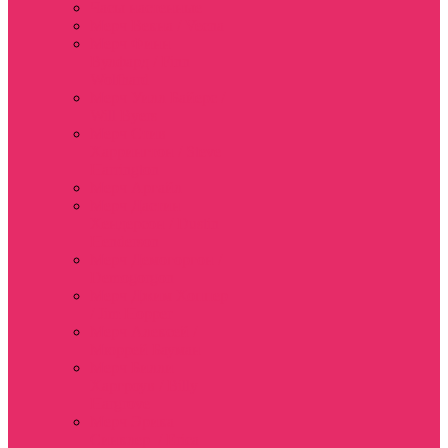
Часы настенные
Мерч Векна / Vecna
Мерч Финн
Вулфард / Finn
Wolfhard
Мерч Уилл Байерс /
Will Byers
Мерч Стив
Харрингтон / Steve
Harrington
Мерч Аргайл
Мерч Дастин
Хендерсон / Dustin
Henderson
Мерч Демогоргон /
Demogorgon
Мерч Джим Хоппер
/ Jim Hopper
Мерч Алексей /
Мюррей Бауман
Мерч Билли
Харгроув / Billy
Hargrove
Мерч Эрика
Синклер / Erica