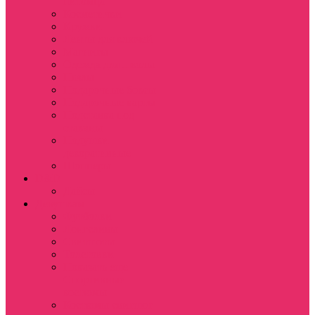
питомца
Косметички
Кружки
Ленты для ключей
Магниты
Одежда для школы
Пазлы
Подарочные боксы
Подарочные карты
Подставка под
стаканы
Подушки
декоративные
Шопперы
D&D
Дайсы
Девушкам
Футболки
Лонгсливы
Свитшоты
Толстовки
Показать еще
Спортивные
костюмы
Костюмы свитшот