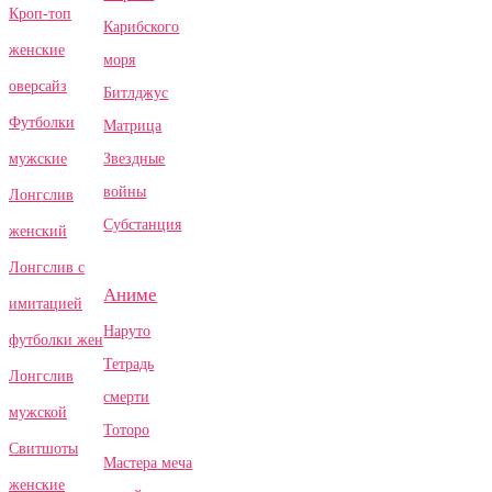
Кроп-топ
Карибского
женские
моря
оверсайз
Битлджус
Футболки
Матрица
Звездные
мужские
войны
Лонгслив
Субстанция
женский
Лонгслив с
Аниме
имитацией
Наруто
футболки жен
Тетрадь
Лонгслив
смерти
мужской
Тоторо
Свитшоты
Мастера меча
женские