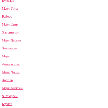
Вулфард
Мерч Уилл
Байерс
Мерч Стив
Харрингтон
Мерч Дастин
Хендерсон
Мерч
Демогоргон
Мерч Джим
Хоппер
Мерч Алексей
& Мюррей
Бауман