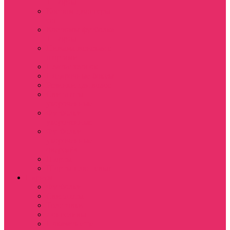
+ шорты
Костюм джоггеры +
топ
Костюмы футболка
+ шорты
Пижама женская с
шортами
Платья хлопок
Подарочные боксы
Резинки для волос
Свитшоты
укороченные
Футболки
укороченные
Футболки
укороченные
оверсайз
Шорты
Шорты плюшевые
Парням
Футболки
Свитшоты
Толстовки
Лонгсливы
Показать еще