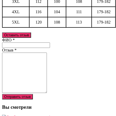
3XL
112
100
108
179-182
4XL
116
104
111
179-182
5XL
120
108
113
179-182
Оставить отзыв
Ваш отзыв был отправлен!
ФИО
*
Отзыв
*
Отправить отзыв
Вы смотрели