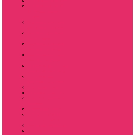
Толстовки женские
Костюм женский
футболка укороч +
шорты
Костюмы женские
футболка+шорты
Костюм женский
топ+шорты
Костюмы женские
свитшот+шорты
Костюмы женские
свитшот+брюки
Спортивные штаны
джоггеры женские
Спортивные
костюмы женские
Платья женские
Пижамы домашние
Шорты плюшевые
женские
Шорты женские
Stranger things &
Lacoste / Лакост
Футболки мужские
Лонгсливы