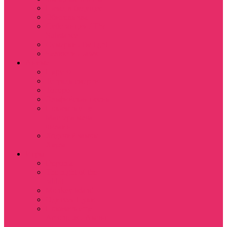
Назад в будущее
Обитель зла
Субстанция / The
Substance
Сумерки /Twilight
Челюсти / Jaws
Аниме
Наруто
Тетрадь смерти
Тоторо
Эльфийская песнь
Показать еще
Мастера меча
онлайн
Ходячий замок
Хаула
Игры
Deponia
The night of the
rabbit
Monkey Island
Одиссея Цуки
Показать еще
Among us / Амонг
ас