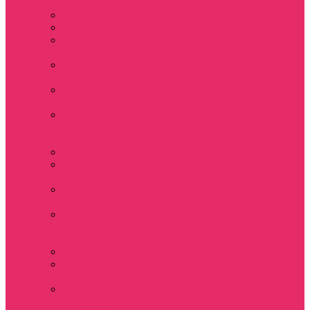
мужские
Свитшоты мужские
Толстовки мужские
Костюмы мужские
футболка + шорты
Костюмы мужские
свитшот+брюки
Спортивные
костюмы мужские
День святого
Валентина / 14
февраля
Calvari
Подземелья и
Драконы
Новый год Stranger
things
Лонгслив с
имитацией
футболки жен
3D Принты ОСД
4 сезон Stranger
things
Аксессуары и
украшения