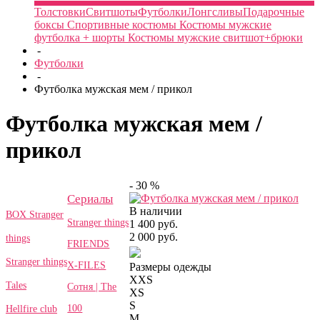
Толстовки
Свитшоты
Футболки
Лонгсливы
Подарочные
боксы
Спортивные костюмы
Костюмы мужские
футболка + шорты
Костюмы мужские свитшот+брюки
-
Футболки
-
Футболка мужская мем / прикол
Футболка мужская мем /
прикол
- 30 %
Сериалы
В наличии
BOX Stranger
Stranger things
1 400 руб.
2 000 руб.
things
FRIENDS
Stranger things
X-FILES
Размеры одежды
XXS
Tales
Сотня | The
XS
S
100
Hellfire club
M