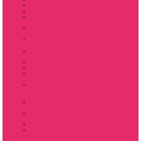
Hellfire club
WSQK
Показать еще
Stranger Tales 85
Мерч Милли Бобби
Браун / Оди Eleven
Мерч Эдди Мансон
/ Eddie Munson
Мерч Макс
Мейфилд / MadMax
Дерек осд
Футболки женские
Футболки женские
укороченные
Футболки женские
укороченные
оверсайз
Футболка женская
оверсайз
Лонгсливы
женские
Свитшоты женские
Свитшот женский
укороченный