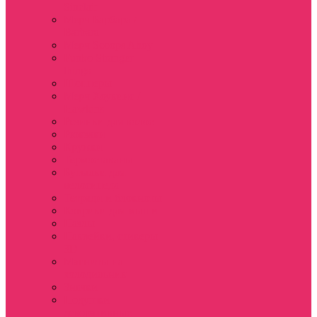
Sinclair
Мерч Барбара /
Barbara
Мерч Scoops Ahoy
Funko Stranger
things
Шопперы
Мерч Хоукинс /
Hawkins
Резинки для волос
Рюкзаки
Кружки
Термостаканы
Бутылки для
велосипеда
Тетради и блокноты
Коврики для мыши
Пазлы
Наклейки, стикеры
3D
Магниты на
холодильник
Значки
Подушки
декоративные