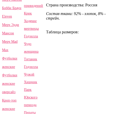
Страна производства: Россия
привидений
Бобби Браун
Крик
Состав ткани: 92% - хлопок, 8% -
Eleven
стрейч.
Ходячие
Мерч Эдди
мертвецы
Таблица размеров:
Мансон
Годзилла
Мерч Mad
Чудо
Max
женщина
Футболки
Титаник
Годзилла
женские
Чужой
Футболки
Хищник
женские
Парк
оверсайз
Юрского
Кроп-топ
периода
женские
Пираты