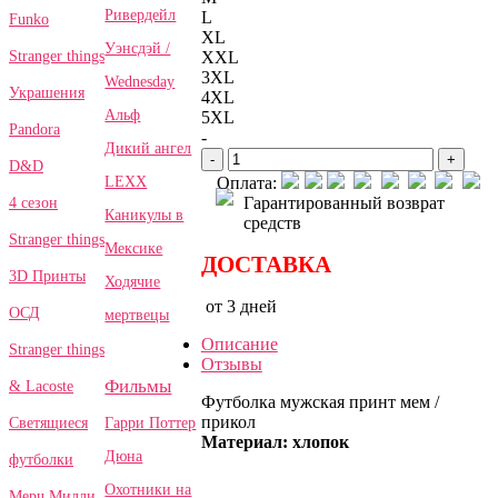
Ривердейл
L
Funko
XL
Уэнсдэй /
Stranger things
XXL
3XL
Wednesday
Украшения
4XL
Альф
5XL
Pandora
-
Дикий ангел
-
+
D&D
LEXX
Оплата:
Гарантированный возврат
4 сезон
Каникулы в
средств
Stranger things
Мексике
ДОСТАВКА
3D Принты
Ходячие
от 3 дней
ОСД
мертвецы
Описание
Stranger things
Отзывы
Фильмы
& Lacoste
Футболка мужская принт мем /
прикол
Гарри Поттер
Светящиеся
Материал: хлопок
Дюна
футболки
Охотники на
Мерч Милли