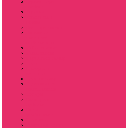
Держатель для
телефона
Игрушки
Косметички и
пеналы
Ленты для ключей
Лонгслив с
имитацией
футболки муж
Майки женские
Маски для сна
Мерч Нэнси Уиллер
Носки
Одежда для
животных
Пляжные товары
Подставки под
горячее коастер
Постеры
Светящиеся
футболки
Свечи
дизайнерские
Татуировки
Украшения Pandora