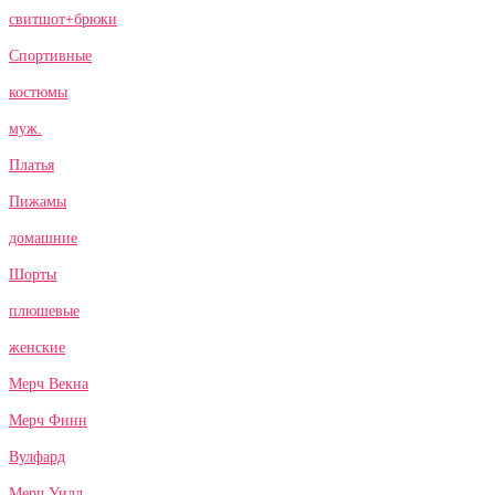
свитшот+брюки
Спортивные
костюмы
муж.
Платья
Пижамы
домашние
Шорты
плюшевые
женские
Мерч Векна
Мерч Финн
Вулфард
Мерч Уилл