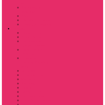
куш
Каникулы в
Мексике
Клон
Сверхъестественное
Семья Динозавров
Фильмы
Дюна / DUNE
Крик / Scream
Охотники за
привидениями
Парк Юрского
периода
Показать еще
Пираты Карибского
моря
Битлджус
Титаник / Titanic
Матрица
Хищник
Чужой
Гарри Поттер
Чудо женщина
Godzilla / Годзилла
Звездные войны