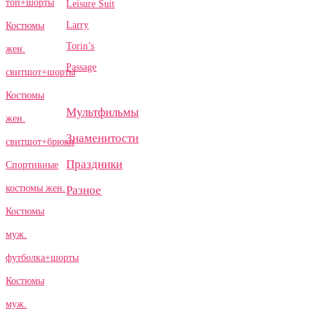
топ+шорты
Leisure Suit
Larry
Костюмы
Torin’s
жен.
Passage
свитшот+шорты
Костюмы
Мультфильмы
жен.
Знаменитости
свитшот+брюки
Праздники
Спортивные
костюмы жен.
Разное
Костюмы
муж.
футболка+шорты
Костюмы
муж.