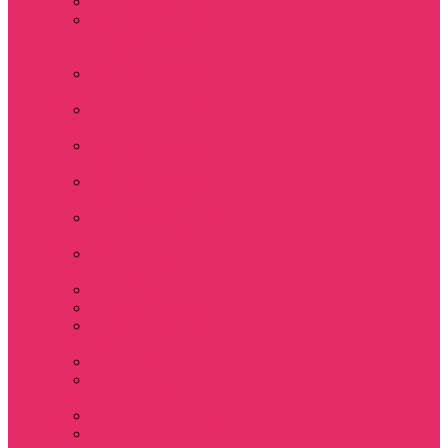
Толстовки женские
Костюм женский
футболка укороч +
шорты
Костюмы женские
футболка+шорты
Костюм женский
топ+шорты
Костюмы женские
свитшот+шорты
Костюмы женские
свитшот+брюки
Спортивные штаны
джоггеры женские
Спортивные
костюмы женские
Платья женские
Пижамы домашние
Шорты плюшевые
женские
Шорты женские
Stranger things &
Lacoste / Лакост
Футболки мужские
Лонгсливы