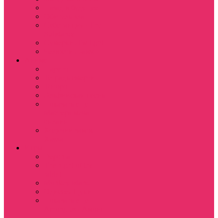
Назад в будущее
Обитель зла
Субстанция / The
Substance
Сумерки /Twilight
Челюсти / Jaws
Аниме
Наруто
Тетрадь смерти
Тоторо
Эльфийская песнь
Показать еще
Мастера меча
онлайн
Ходячий замок
Хаула
Игры
Deponia
The night of the
rabbit
Monkey Island
Одиссея Цуки
Показать еще
Among us / Амонг
ас