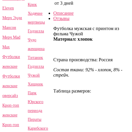
от 3 дней
Крик
Eleven
Описание
Ходячие
Мерч Эдди
Отзывы
мертвецы
Мансон
Футболка мужская с принтом из
Годзилла
фильма Чужой
Мерч Mad
Материал: хлопок
Чудо
Max
женщина
Футболки
Титаник
Страна производства: Россия
Годзилла
женские
Состав ткани: 92% - хлопок, 8% -
стрейч.
Чужой
Футболки
Хищник
женские
Таблица размеров:
Парк
оверсайз
Юрского
Кроп-топ
периода
женские
Пираты
Кроп-топ
Карибского