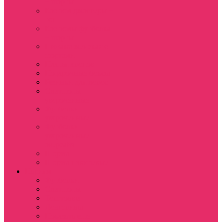
+ шорты
Костюм джоггеры +
топ
Костюмы футболка
+ шорты
Пижама женская с
шортами
Платья хлопок
Подарочные боксы
Резинки для волос
Свитшоты
укороченные
Футболки
укороченные
Футболки
укороченные
оверсайз
Шорты
Шорты плюшевые
Парням
Футболки
Свитшоты
Толстовки
Лонгсливы
Показать еще