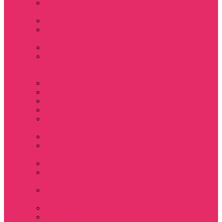
Держатель для
телефона
Игрушки
Косметички и
пеналы
Ленты для ключей
Лонгслив с
имитацией
футболки муж
Майки женские
Маски для сна
Мерч Нэнси Уиллер
Носки
Одежда для
животных
Пляжные товары
Подставки под
горячее коастер
Постеры
Светящиеся
футболки
Свечи
дизайнерские
Татуировки
Украшения Pandora