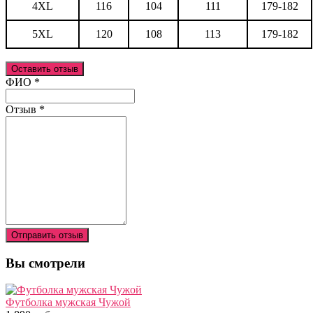
4XL
116
104
111
179-182
5XL
120
108
113
179-182
Оставить отзыв
Ваш отзыв был отправлен!
ФИО
*
Отзыв
*
Отправить отзыв
Вы смотрели
Футболка мужская Чужой