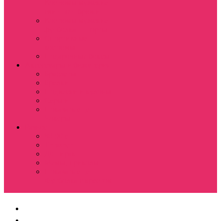
Костюмы мужские
свитшот+брюки
Костюмы мужские
футболка + шорты
Спортивные
костюмы
Подарочные боксы
Аксессуары и бижутерия
Браслеты
Брелки
Подвески и кулоны
Серьги
Показать еще
Чокеры
Разное
80-90 е
Thrasher
Доширак
Мемы, приколы
Показать еще
Футболка с крестом