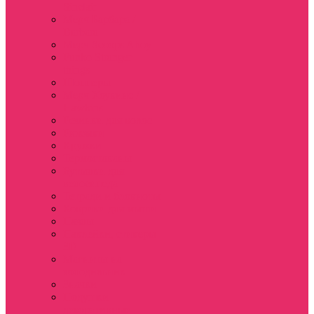
Sinclair
Мерч Барбара /
Barbara
Мерч Scoops Ahoy
Funko Stranger
things
Шопперы
Мерч Хоукинс /
Hawkins
Резинки для волос
Рюкзаки
Кружки
Термостаканы
Бутылки для
велосипеда
Тетради и блокноты
Коврики для мыши
Пазлы
Наклейки, стикеры
3D
Магниты на
холодильник
Значки
Подушки
декоративные