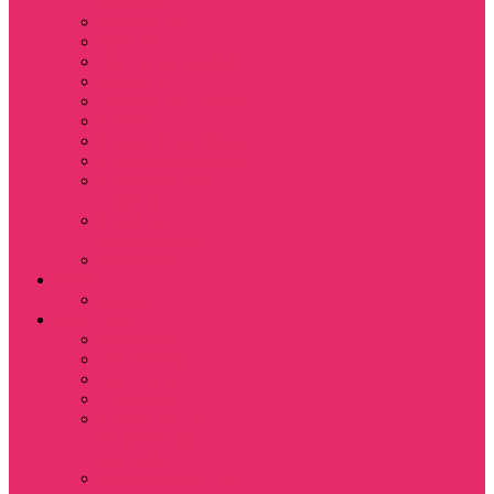
питомца
Косметички
Кружки
Ленты для ключей
Магниты
Одежда для школы
Пазлы
Подарочные боксы
Подарочные карты
Подставка под
стаканы
Подушки
декоративные
Шопперы
D&D
Дайсы
Девушкам
Футболки
Лонгсливы
Свитшоты
Толстовки
Показать еще
Спортивные
костюмы
Костюмы свитшот