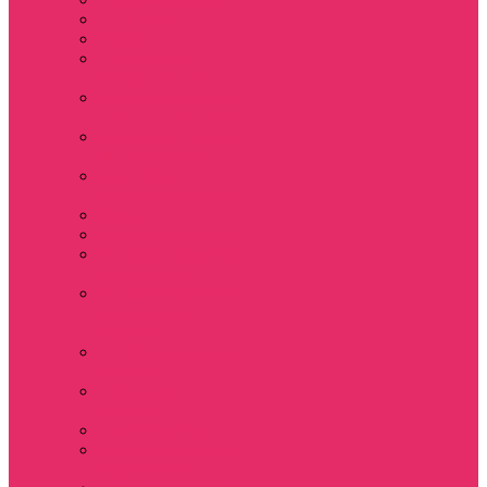
Hellfire club
WSQK
Показать еще
Stranger Tales 85
Мерч Милли Бобби
Браун / Оди Eleven
Мерч Эдди Мансон
/ Eddie Munson
Мерч Макс
Мейфилд / MadMax
Дерек осд
Футболки женские
Футболки женские
укороченные
Футболки женские
укороченные
оверсайз
Футболка женская
оверсайз
Лонгсливы
женские
Свитшоты женские
Свитшот женский
укороченный