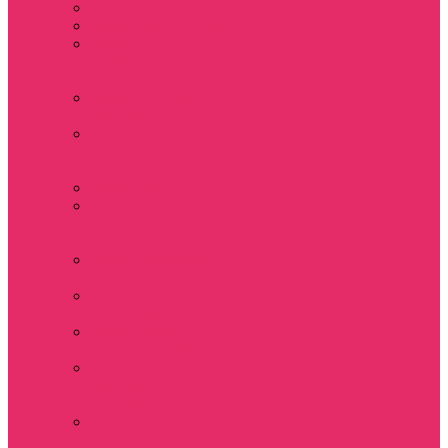
Часы настенные
Мерч Векна / Vecna
Мерч Финн
Вулфард / Finn
Wolfhard
Мерч Уилл Байерс /
Will Byers
Мерч Стив
Харрингтон / Steve
Harrington
Мерч Аргайл
Мерч Дастин
Хендерсон / Dustin
Henderson
Мерч Демогоргон /
Demogorgon
Мерч Джим Хоппер
/ Jim Hopper
Мерч Алексей /
Мюррей Бауман
Мерч Билли
Харгроув / Billy
Hargrove
Мерч Эрика
Синклер / Erica