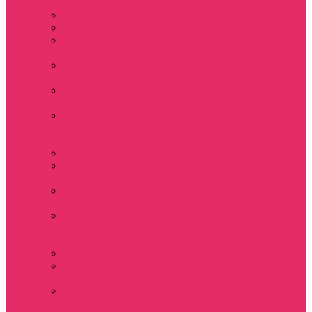
мужские
Свитшоты мужские
Толстовки мужские
Костюмы мужские
футболка + шорты
Костюмы мужские
свитшот+брюки
Спортивные
костюмы мужские
День святого
Валентина / 14
февраля
Calvari
Подземелья и
Драконы
Новый год Stranger
things
Лонгслив с
имитацией
футболки жен
3D Принты ОСД
4 сезон Stranger
things
Аксессуары и
украшения