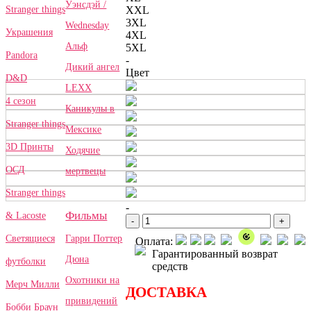
Уэнсдэй /
Stranger things
XXL
3XL
Wednesday
Украшения
4XL
Альф
5XL
Pandora
-
Дикий ангел
Цвет
D&D
LEXX
4 сезон
Каникулы в
Stranger things
Мексике
3D Принты
Ходячие
ОСД
мертвецы
Stranger things
-
Фильмы
& Lacoste
-
+
Гарри Поттер
Светящиеся
Оплата:
Гарантированный возврат
Дюна
футболки
средств
Охотники на
Мерч Милли
ДОСТАВКА
привидений
Бобби Браун