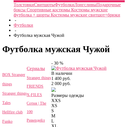
Толстовки
Свитшоты
Футболки
Лонгсливы
Подарочные
боксы
Спортивные костюмы
Костюмы мужские
футболка + шорты
Костюмы мужские свитшот+брюки
-
Футболки
-
Футболка мужская Чужой
Футболка мужская Чужой
- 30 %
Сериалы
В наличии
BOX Stranger
Stranger things
1 400 руб.
2 000 руб.
things
FRIENDS
Stranger things
X-FILES
Размеры одежды
XXS
Tales
Сотня | The
XS
S
100
Hellfire club
M
Ривердейл
L
Funko
XL