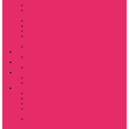
Leisure Suit Larry
Heroes Might and
Magic
Little Big Adventure
Torin’s Passage
Roblox / Роблокс
Хаги Ваги / Huggy
Wuggy
The Last of Us
Мультфильмы
Hello kitty
Знаменитости
Меган Фокс
Праздники
Новый год
Хэллоуин | Хоррор
Для школы / дома
Тетради школьные
Коврики для мыши
Термостаканы
Бутылки для
велосипеда
Показать еще
Для вас и вашего