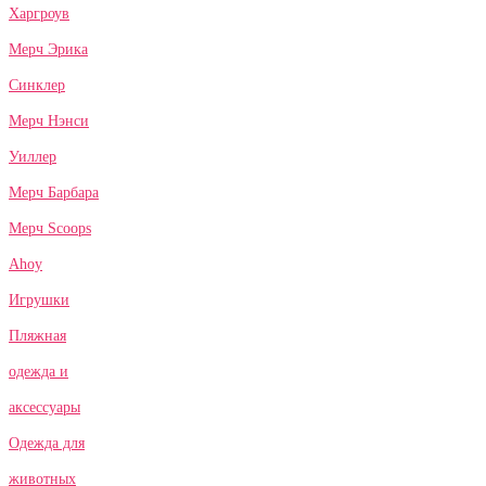
Харгроув
Мерч Эрика
Синклер
Мерч Нэнси
Уиллер
Мерч Барбара
Мерч Scoops
Ahoy
Игрушки
Пляжная
одежда и
аксессуары
Одежда для
животных