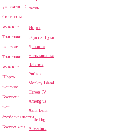
укороченный
песнь
Свитшоты
Игры
мужские
Толстовки
Одиссея Цуки
Депония
женские
Ночь кролика
Толстовки
Roblox /
мужские
Роблокс
Шорты
Monkey Island
женские
Heroes IV
Костюмы
Among us
жен.
Хаги Ваги
футболка+шорты
Little Big
Костюм жен.
Adventure