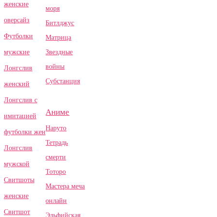
женские
моря
оверсайз
Битлджус
Футболки
Матрица
Звездные
мужские
войны
Лонгслив
Субстанция
женский
Лонгслив с
Аниме
имитацией
Наруто
футболки жен
Тетрадь
Лонгслив
смерти
мужской
Тоторо
Свитшоты
Мастера меча
женские
онлайн
Свитшот
Эльфийская