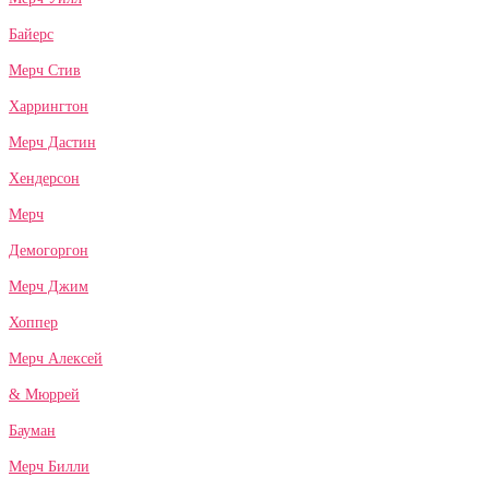
Байерс
Мерч Стив
Харрингтон
Мерч Дастин
Хендерсон
Мерч
Демогоргон
Мерч Джим
Хоппер
Мерч Алексей
& Мюррей
Бауман
Мерч Билли