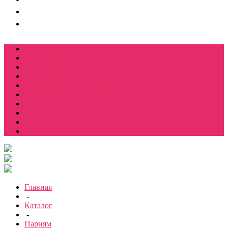
Футболки
Свитшоты
Толстовки
Лонгсливы
Костюмы мужские свитшот+брюки
Костюмы мужские футболка + шорты
Спортивные костюмы
Подарочные боксы
Еще
Главная
-
Каталог
-
Парням