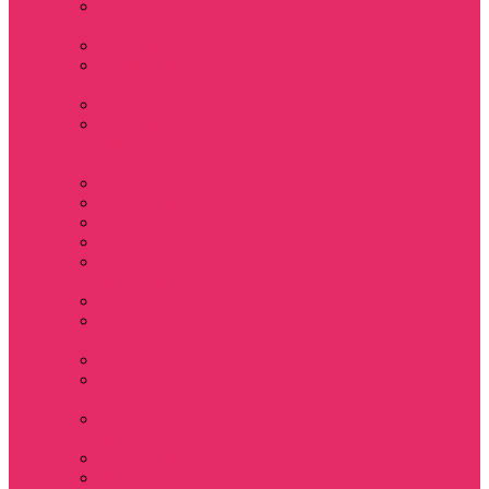
Держатель для
телефона
Игрушки
Косметички и
пеналы
Ленты для ключей
Лонгслив с
имитацией
футболки муж
Майки женские
Маски для сна
Мерч Нэнси Уиллер
Носки
Одежда для
животных
Пляжные товары
Подставки под
горячее коастер
Постеры
Светящиеся
футболки
Свечи
дизайнерские
Татуировки
Украшения Pandora