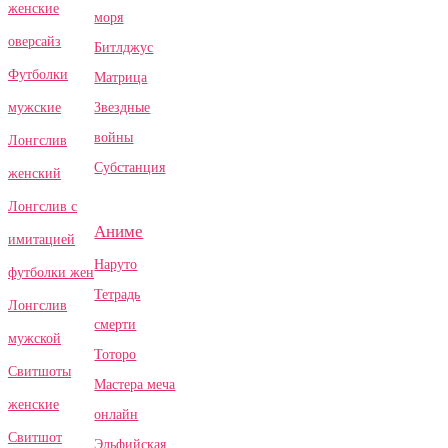
женские
моря
оверсайз
Битлджус
Футболки
Матрица
Звездные
мужские
войны
Лонгслив
Субстанция
женский
Лонгслив с
Аниме
имитацией
Наруто
футболки жен
Тетрадь
Лонгслив
смерти
мужской
Тоторо
Свитшоты
Мастера меча
женские
онлайн
Свитшот
Эльфийская