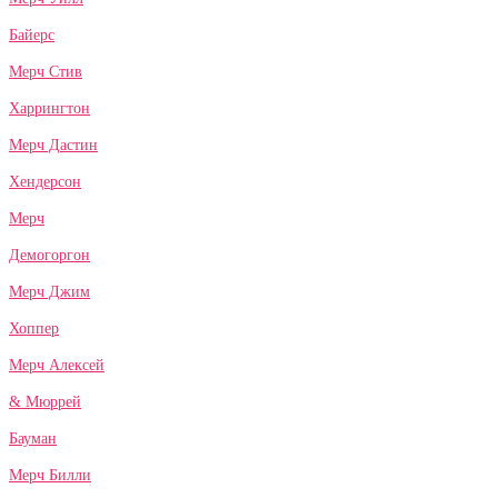
Байерс
Мерч Стив
Харрингтон
Мерч Дастин
Хендерсон
Мерч
Демогоргон
Мерч Джим
Хоппер
Мерч Алексей
& Мюррей
Бауман
Мерч Билли