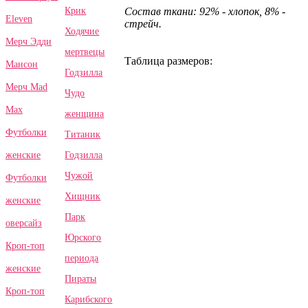
Крик
Состав ткани: 92% - хлопок, 8% -
Eleven
стрейч.
Ходячие
Мерч Эдди
мертвецы
Таблица размеров:
Мансон
Годзилла
Мерч Mad
Чудо
Max
женщина
Футболки
Титаник
Годзилла
женские
Чужой
Футболки
Хищник
женские
Парк
оверсайз
Юрского
Кроп-топ
периода
женские
Пираты
Кроп-топ
Карибского