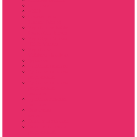
Hellfire club
WSQK
Показать еще
Stranger Tales 85
Мерч Милли Бобби
Браун / Оди Eleven
Мерч Эдди Мансон
/ Eddie Munson
Мерч Макс
Мейфилд / MadMax
Дерек осд
Футболки женские
Футболки женские
укороченные
Футболки женские
укороченные
оверсайз
Футболка женская
оверсайз
Лонгсливы
женские
Свитшоты женские
Свитшот женский
укороченный