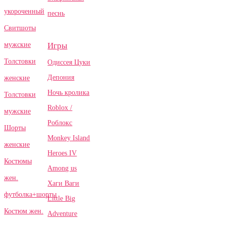
укороченный
песнь
Свитшоты
Игры
мужские
Толстовки
Одиссея Цуки
Депония
женские
Ночь кролика
Толстовки
Roblox /
мужские
Роблокс
Шорты
Monkey Island
женские
Heroes IV
Костюмы
Among us
жен.
Хаги Ваги
футболка+шорты
Little Big
Костюм жен.
Adventure