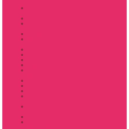
Sinclair
Мерч Барбара /
Barbara
Мерч Scoops Ahoy
Funko Stranger
things
Шопперы
Мерч Хоукинс /
Hawkins
Резинки для волос
Рюкзаки
Кружки
Термостаканы
Бутылки для
велосипеда
Тетради и блокноты
Коврики для мыши
Пазлы
Наклейки, стикеры
3D
Магниты на
холодильник
Значки
Подушки
декоративные