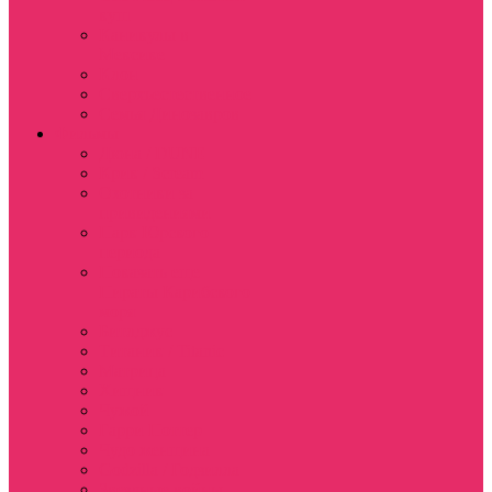
куш
Каникулы в
Мексике
Клон
Сверхъестественное
Семья Динозавров
Фильмы
Дюна / DUNE
Крик / Scream
Охотники за
привидениями
Парк Юрского
периода
Показать еще
Пираты Карибского
моря
Битлджус
Титаник / Titanic
Матрица
Хищник
Чужой
Гарри Поттер
Чудо женщина
Godzilla / Годзилла
Звездные войны