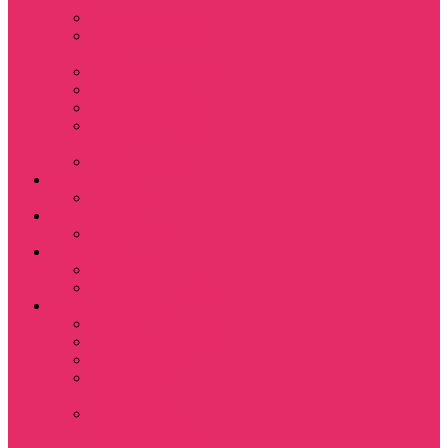
Leisure Suit Larry
Heroes Might and
Magic
Little Big Adventure
Torin’s Passage
Roblox / Роблокс
Хаги Ваги / Huggy
Wuggy
The Last of Us
Мультфильмы
Hello kitty
Знаменитости
Меган Фокс
Праздники
Новый год
Хэллоуин | Хоррор
Для школы / дома
Тетради школьные
Коврики для мыши
Термостаканы
Бутылки для
велосипеда
Показать еще
Для вас и вашего