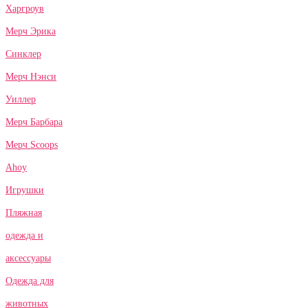
Харгроув
Мерч Эрика
Синклер
Мерч Нэнси
Уиллер
Мерч Барбара
Мерч Scoops
Ahoy
Игрушки
Пляжная
одежда и
аксессуары
Одежда для
животных