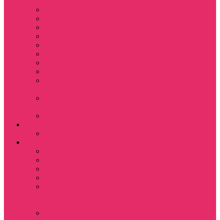
питомца
Косметички
Кружки
Ленты для ключей
Магниты
Одежда для школы
Пазлы
Подарочные боксы
Подарочные карты
Подставка под
стаканы
Подушки
декоративные
Шопперы
D&D
Дайсы
Девушкам
Футболки
Лонгсливы
Свитшоты
Толстовки
Показать еще
Спортивные
костюмы
Костюмы свитшот