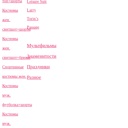
топ+шорты
Leisure Suit
Larry
Костюмы
Torin’s
жен.
Passage
свитшот+шорты
Костюмы
Мультфильмы
жен.
Знаменитости
свитшот+брюки
Праздники
Спортивные
костюмы жен.
Разное
Костюмы
муж.
футболка+шорты
Костюмы
муж.