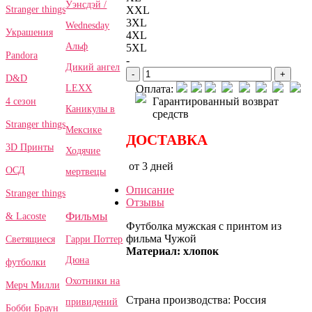
Уэнсдэй /
Stranger things
XXL
3XL
Wednesday
Украшения
4XL
Альф
5XL
Pandora
-
Дикий ангел
-
+
D&D
LEXX
Оплата:
Гарантированный возврат
4 сезон
Каникулы в
средств
Stranger things
Мексике
ДОСТАВКА
3D Принты
Ходячие
от 3 дней
ОСД
мертвецы
Описание
Stranger things
Отзывы
Фильмы
& Lacoste
Футболка мужская с принтом из
фильма Чужой
Гарри Поттер
Светящиеся
Материал: хлопок
Дюна
футболки
Охотники на
Мерч Милли
Страна производства: Россия
привидений
Бобби Браун