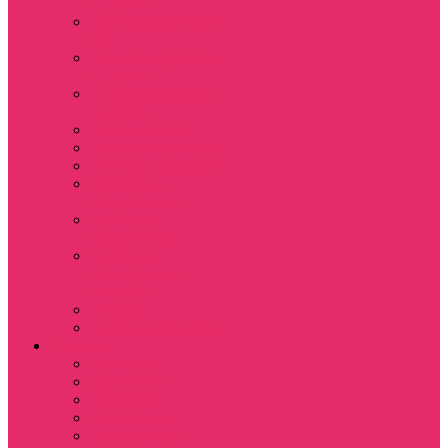
+ шорты
Костюм джоггеры +
топ
Костюмы футболка
+ шорты
Пижама женская с
шортами
Платья хлопок
Подарочные боксы
Резинки для волос
Свитшоты
укороченные
Футболки
укороченные
Футболки
укороченные
оверсайз
Шорты
Шорты плюшевые
Парням
Футболки
Свитшоты
Толстовки
Лонгсливы
Показать еще