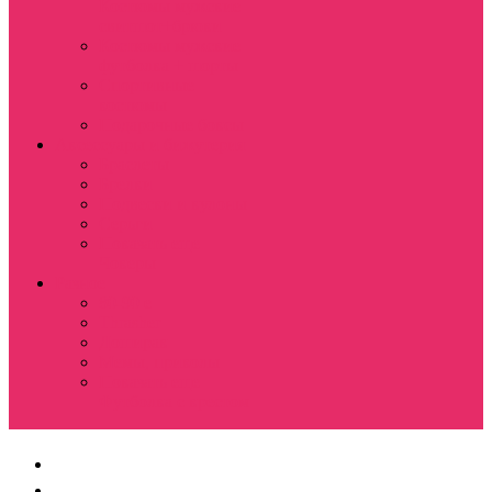
Костюмы мужские
свитшот+брюки
Костюмы мужские
футболка + шорты
Спортивные
костюмы
Подарочные боксы
Аксессуары и бижутерия
Браслеты
Брелки
Подвески и кулоны
Серьги
Показать еще
Чокеры
Разное
80-90 е
Thrasher
Доширак
Мемы, приколы
Показать еще
Футболка с крестом