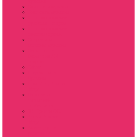
мужские
Свитшоты мужские
Толстовки мужские
Костюмы мужские
футболка + шорты
Костюмы мужские
свитшот+брюки
Спортивные
костюмы мужские
День святого
Валентина / 14
февраля
Calvari
Подземелья и
Драконы
Новый год Stranger
things
Лонгслив с
имитацией
футболки жен
3D Принты ОСД
4 сезон Stranger
things
Аксессуары и
украшения