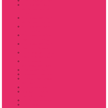
Толстовки женские
Костюм женский
футболка укороч +
шорты
Костюмы женские
футболка+шорты
Костюм женский
топ+шорты
Костюмы женские
свитшот+шорты
Костюмы женские
свитшот+брюки
Спортивные штаны
джоггеры женские
Спортивные
костюмы женские
Платья женские
Пижамы домашние
Шорты плюшевые
женские
Шорты женские
Stranger things &
Lacoste / Лакост
Футболки мужские
Лонгсливы