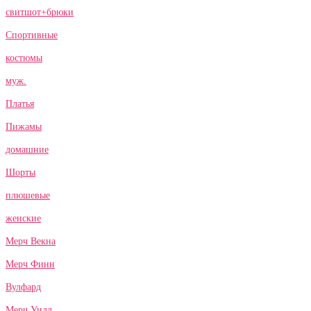
свитшот+брюки
Спортивные
костюмы
муж.
Платья
Пижамы
домашние
Шорты
плюшевые
женские
Мерч Векна
Мерч Финн
Вулфард
Мерч Уилл