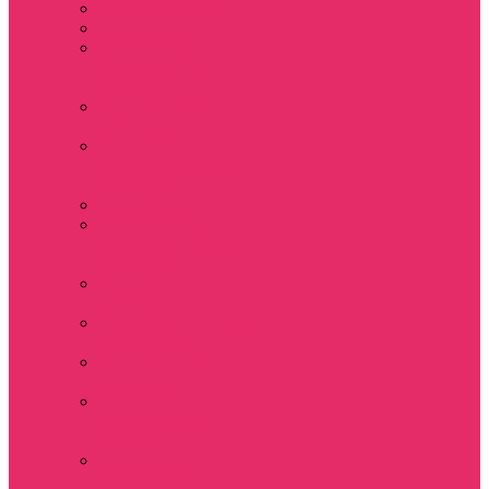
Часы настенные
Мерч Векна / Vecna
Мерч Финн
Вулфард / Finn
Wolfhard
Мерч Уилл Байерс /
Will Byers
Мерч Стив
Харрингтон / Steve
Harrington
Мерч Аргайл
Мерч Дастин
Хендерсон / Dustin
Henderson
Мерч Демогоргон /
Demogorgon
Мерч Джим Хоппер
/ Jim Hopper
Мерч Алексей /
Мюррей Бауман
Мерч Билли
Харгроув / Billy
Hargrove
Мерч Эрика
Синклер / Erica