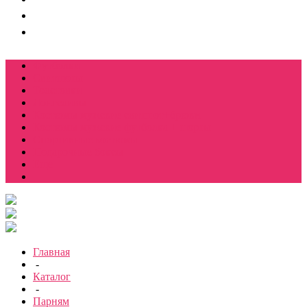
Футболки
Свитшоты
Толстовки
Лонгсливы
Костюмы мужские свитшот+брюки
Костюмы мужские футболка + шорты
Спортивные костюмы
Подарочные боксы
Еще
Главная
-
Каталог
-
Парням