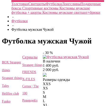
Толстовки
Свитшоты
Футболки
Лонгсливы
Подарочные
боксы
Спортивные костюмы
Костюмы мужские
футболка + шорты
Костюмы мужские свитшот+брюки
-
Футболки
-
Футболка мужская Чужой
Футболка мужская Чужой
- 30 %
Сериалы
В наличии
BOX Stranger
Stranger things
1 400 руб.
2 000 руб.
things
FRIENDS
Stranger things
X-FILES
Размеры одежды
XXS
Tales
Сотня | The
XS
S
100
Hellfire club
M
Ривердейл
L
Funko
XL