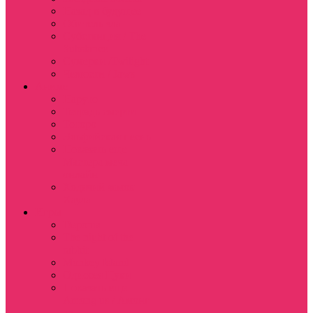
Назад в будущее
Обитель зла
Субстанция / The
Substance
Сумерки /Twilight
Челюсти / Jaws
Аниме
Наруто
Тетрадь смерти
Тоторо
Эльфийская песнь
Показать еще
Мастера меча
онлайн
Ходячий замок
Хаула
Игры
Deponia
The night of the
rabbit
Monkey Island
Одиссея Цуки
Показать еще
Among us / Амонг
ас