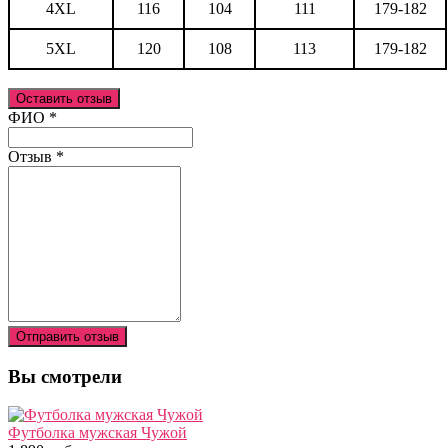
4XL
116
104
111
179-182
5XL
120
108
113
179-182
Оставить отзыв
Ваш отзыв был отправлен!
ФИО
*
Отзыв
*
Отправить отзыв
Вы смотрели
Футболка мужская Чужой