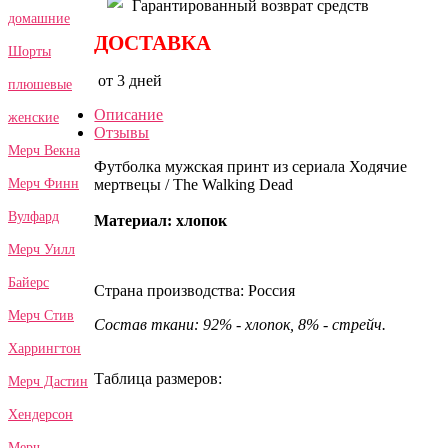
Гарантированный возврат средств
домашние
ДОСТАВКА
Шорты
от 3 дней
плюшевые
Описание
женские
Отзывы
Мерч Векна
Футболка мужская принт из сериала Ходячие
мертвецы / The Walking Dead
Мерч Финн
Вулфард
Материал: хлопок
Мерч Уилл
Байерс
Страна производства: Россия
Мерч Стив
Состав ткани: 92% - хлопок, 8% - стрейч.
Харрингтон
Таблица размеров:
Мерч Дастин
Хендерсон
Мерч