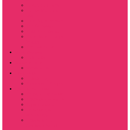
Leisure Suit Larry
Heroes Might and
Magic
Little Big Adventure
Torin’s Passage
Roblox / Роблокс
Хаги Ваги / Huggy
Wuggy
The Last of Us
Мультфильмы
Hello kitty
Знаменитости
Меган Фокс
Праздники
Новый год
Хэллоуин | Хоррор
Для школы / дома
Тетради школьные
Коврики для мыши
Термостаканы
Бутылки для
велосипеда
Показать еще
Для вас и вашего