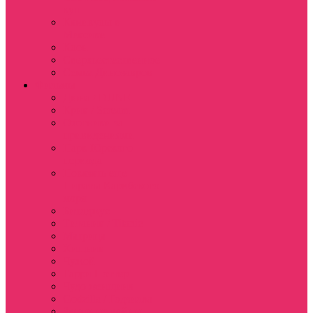
куш
Каникулы в
Мексике
Клон
Сверхъестественное
Семья Динозавров
Фильмы
Дюна / DUNE
Крик / Scream
Охотники за
привидениями
Парк Юрского
периода
Показать еще
Пираты Карибского
моря
Битлджус
Титаник / Titanic
Матрица
Хищник
Чужой
Гарри Поттер
Чудо женщина
Godzilla / Годзилла
Звездные войны