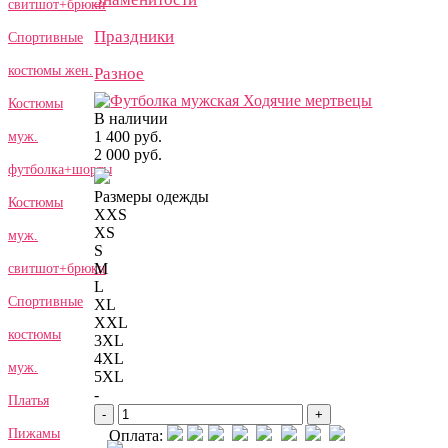
свитшот+брюки
Праздники
Спортивные
костюмы жен.
Разное
Костюмы
В наличии
1 400 руб.
муж.
2 000 руб.
футболка+шорты
Размеры одежды
Костюмы
XXS
XS
муж.
S
M
свитшот+брюки
L
Спортивные
XL
XXL
костюмы
3XL
4XL
муж.
5XL
-
Платья
-
+
Пижамы
Оплата: