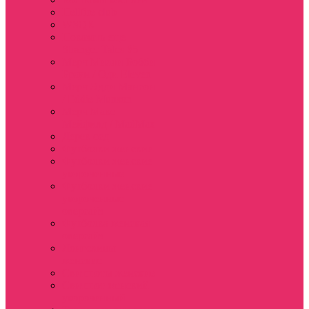
Hellfire club
WSQK
Показать еще
Stranger Tales 85
Мерч Милли Бобби
Браун / Оди Eleven
Мерч Эдди Мансон
/ Eddie Munson
Мерч Макс
Мейфилд / MadMax
Дерек осд
Футболки женские
Футболки женские
укороченные
Футболки женские
укороченные
оверсайз
Футболка женская
оверсайз
Лонгсливы
женские
Свитшоты женские
Свитшот женский
укороченный