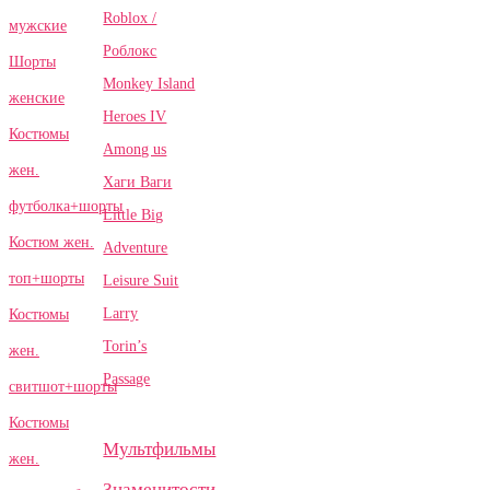
Roblox /
мужские
Роблокс
Шорты
Monkey Island
женские
Heroes IV
Костюмы
Among us
жен.
Хаги Ваги
футболка+шорты
Little Big
Костюм жен.
Adventure
топ+шорты
Leisure Suit
Larry
Костюмы
Torin’s
жен.
Passage
свитшот+шорты
Костюмы
Мультфильмы
жен.
Знаменитости