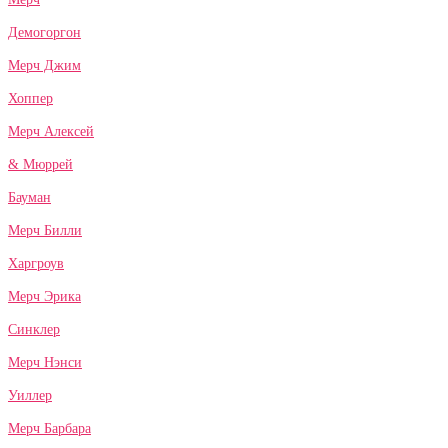
Демогоргон
Мерч Джим
Хоппер
Мерч Алексей
& Мюррей
Бауман
Мерч Билли
Харгроув
Мерч Эрика
Синклер
Мерч Нэнси
Уиллер
Мерч Барбара