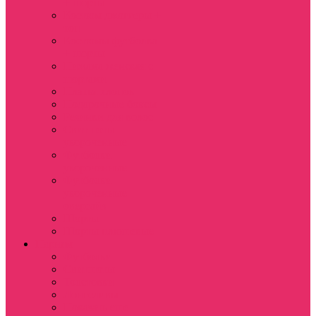
+ шорты
Костюм джоггеры +
топ
Костюмы футболка
+ шорты
Пижама женская с
шортами
Платья хлопок
Подарочные боксы
Резинки для волос
Свитшоты
укороченные
Футболки
укороченные
Футболки
укороченные
оверсайз
Шорты
Шорты плюшевые
Парням
Футболки
Свитшоты
Толстовки
Лонгсливы
Показать еще