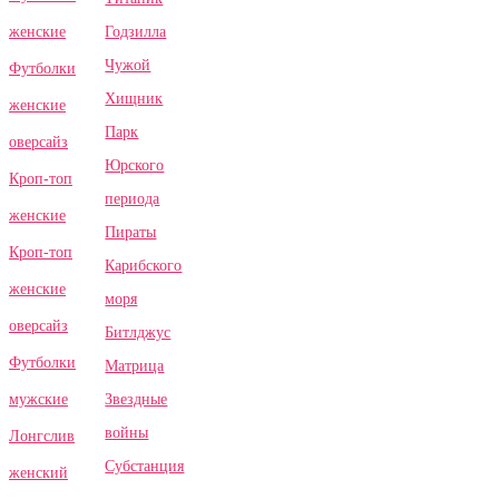
Годзилла
женские
Чужой
Футболки
Хищник
женские
Парк
оверсайз
Юрского
Кроп-топ
периода
женские
Пираты
Кроп-топ
Карибского
женские
моря
оверсайз
Битлджус
Футболки
Матрица
Звездные
мужские
войны
Лонгслив
Субстанция
женский