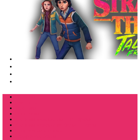
Футболки
Свитшоты
Толстовки
Лонгсливы
Костюмы мужские свитшот+брюки
Костюмы мужские футболка + шорты
Спортивные костюмы
Подарочные боксы