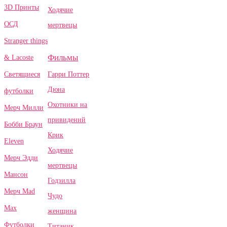
3D Принты
Ходячие
ОСД
мертвецы
Stranger things
Фильмы
& Lacoste
Гарри Поттер
Светящиеся
Дюна
футболки
Охотники на
Мерч Милли
привидений
Бобби Браун
Крик
Eleven
Ходячие
Мерч Эдди
мертвецы
Мансон
Годзилла
Мерч Mad
Чудо
Max
женщина
Футболки
Титаник