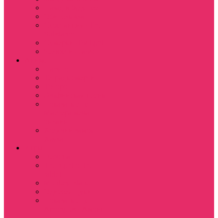
Назад в будущее
Обитель зла
Субстанция / The
Substance
Сумерки /Twilight
Челюсти / Jaws
Аниме
Наруто
Тетрадь смерти
Тоторо
Эльфийская песнь
Показать еще
Мастера меча
онлайн
Ходячий замок
Хаула
Игры
Deponia
The night of the
rabbit
Monkey Island
Одиссея Цуки
Показать еще
Among us / Амонг
ас