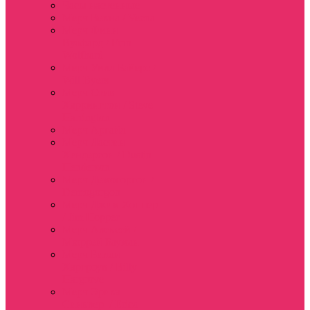
Часы настенные
Мерч Векна / Vecna
Мерч Финн
Вулфард / Finn
Wolfhard
Мерч Уилл Байерс /
Will Byers
Мерч Стив
Харрингтон / Steve
Harrington
Мерч Аргайл
Мерч Дастин
Хендерсон / Dustin
Henderson
Мерч Демогоргон /
Demogorgon
Мерч Джим Хоппер
/ Jim Hopper
Мерч Алексей /
Мюррей Бауман
Мерч Билли
Харгроув / Billy
Hargrove
Мерч Эрика
Синклер / Erica