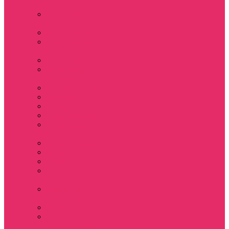
Sinclair
Мерч Барбара /
Barbara
Мерч Scoops Ahoy
Funko Stranger
things
Шопперы
Мерч Хоукинс /
Hawkins
Резинки для волос
Рюкзаки
Кружки
Термостаканы
Бутылки для
велосипеда
Тетради и блокноты
Коврики для мыши
Пазлы
Наклейки, стикеры
3D
Магниты на
холодильник
Значки
Подушки
декоративные