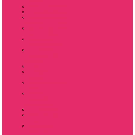
мужские
Свитшоты мужские
Толстовки мужские
Костюмы мужские
футболка + шорты
Костюмы мужские
свитшот+брюки
Спортивные
костюмы мужские
День святого
Валентина / 14
февраля
Calvari
Подземелья и
Драконы
Новый год Stranger
things
Лонгслив с
имитацией
футболки жен
3D Принты ОСД
4 сезон Stranger
things
Аксессуары и
украшения