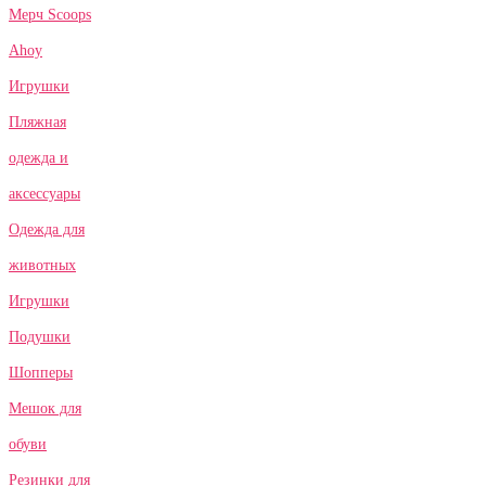
Мерч Scoops
Ahoy
Игрушки
Пляжная
одежда и
аксессуары
Одежда для
животных
Игрушки
Подушки
Шопперы
Мешок для
обуви
Резинки для