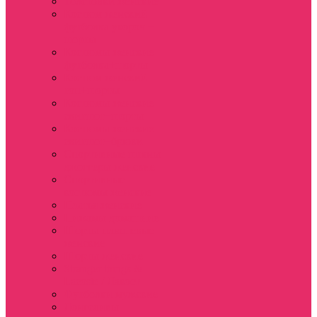
Толстовки женские
Костюм женский
футболка укороч +
шорты
Костюмы женские
футболка+шорты
Костюм женский
топ+шорты
Костюмы женские
свитшот+шорты
Костюмы женские
свитшот+брюки
Спортивные штаны
джоггеры женские
Спортивные
костюмы женские
Платья женские
Пижамы домашние
Шорты плюшевые
женские
Шорты женские
Stranger things &
Lacoste / Лакост
Футболки мужские
Лонгсливы