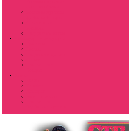
Костюмы мужские
свитшот+брюки
Костюмы мужские
футболка + шорты
Спортивные
костюмы
Подарочные боксы
Аксессуары и бижутерия
Браслеты
Брелки
Подвески и кулоны
Серьги
Показать еще
Чокеры
Разное
80-90 е
Thrasher
Доширак
Мемы, приколы
Показать еще
Футболка с крестом