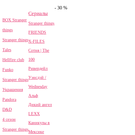
- 30 %
Сериалы
BOX Stranger
Stranger things
things
FRIENDS
Stranger things
X-FILES
Tales
Сотня | The
100
Hellfire club
Ривердейл
Funko
Уэнсдэй /
Stranger things
Wednesday
Украшения
Альф
Pandora
Дикий ангел
D&D
LEXX
4 сезон
Каникулы в
Stranger things
Мексике