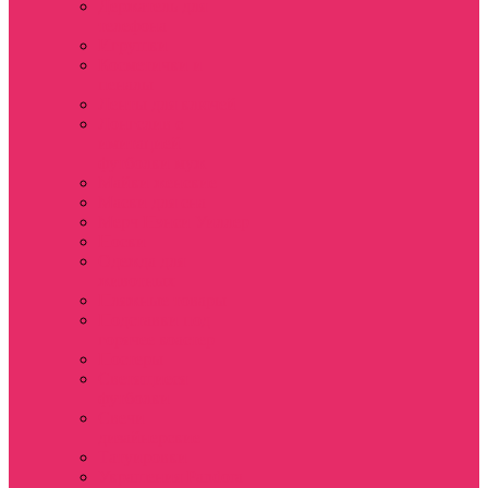
Держатель для
телефона
Игрушки
Косметички и
пеналы
Ленты для ключей
Лонгслив с
имитацией
футболки муж
Майки женские
Маски для сна
Мерч Нэнси Уиллер
Носки
Одежда для
животных
Пляжные товары
Подставки под
горячее коастер
Постеры
Светящиеся
футболки
Свечи
дизайнерские
Татуировки
Украшения Pandora