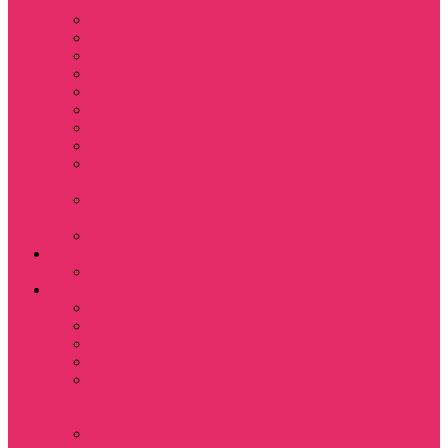
питомца
Косметички
Кружки
Ленты для ключей
Магниты
Одежда для школы
Пазлы
Подарочные боксы
Подарочные карты
Подставка под
стаканы
Подушки
декоративные
Шопперы
D&D
Дайсы
Девушкам
Футболки
Лонгсливы
Свитшоты
Толстовки
Показать еще
Спортивные
костюмы
Костюмы свитшот