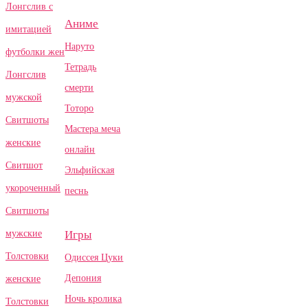
Лонгслив с
Аниме
имитацией
Наруто
футболки жен
Тетрадь
Лонгслив
смерти
мужской
Тоторо
Свитшоты
Мастера меча
женские
онлайн
Свитшот
Эльфийская
укороченный
песнь
Свитшоты
Игры
мужские
Толстовки
Одиссея Цуки
Депония
женские
Ночь кролика
Толстовки