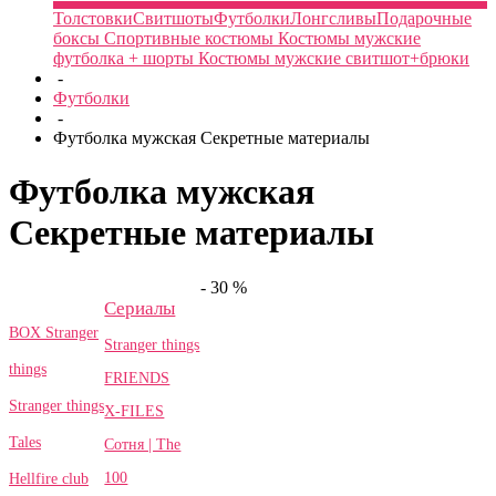
Толстовки
Свитшоты
Футболки
Лонгсливы
Подарочные
боксы
Спортивные костюмы
Костюмы мужские
футболка + шорты
Костюмы мужские свитшот+брюки
-
Футболки
-
Футболка мужская Секретные материалы
Футболка мужская
Секретные материалы
- 30 %
Сериалы
BOX Stranger
Stranger things
things
FRIENDS
Stranger things
X-FILES
Tales
Сотня | The
100
Hellfire club