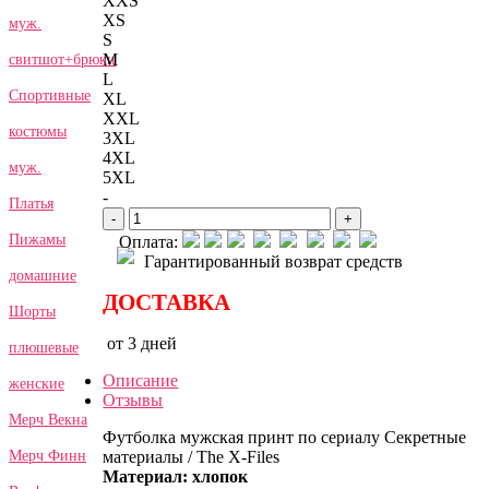
XXS
XS
муж.
S
M
свитшот+брюки
L
Спортивные
XL
XXL
костюмы
3XL
4XL
муж.
5XL
-
Платья
-
+
Пижамы
Оплата:
Гарантированный возврат средств
домашние
ДОСТАВКА
Шорты
от 3 дней
плюшевые
Описание
женские
Отзывы
Мерч Векна
Футболка мужская принт по сериалу Секретные
материалы / The X-Files
Мерч Финн
Материал: хлопок