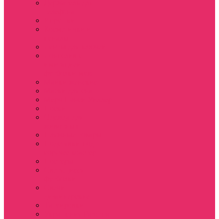
Держатель для
телефона
Игрушки
Косметички и
пеналы
Ленты для ключей
Лонгслив с
имитацией
футболки муж
Майки женские
Маски для сна
Мерч Нэнси Уиллер
Носки
Одежда для
животных
Пляжные товары
Подставки под
горячее коастер
Постеры
Светящиеся
футболки
Свечи
дизайнерские
Татуировки
Украшения Pandora