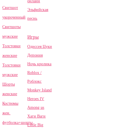
онлайн
Свитшот
Эльфийская
укороченный
песнь
Свитшоты
Игры
мужские
Толстовки
Одиссея Цуки
Депония
женские
Ночь кролика
Толстовки
Roblox /
мужские
Роблокс
Шорты
Monkey Island
женские
Heroes IV
Костюмы
Among us
жен.
Хаги Ваги
футболка+шорты
Little Big