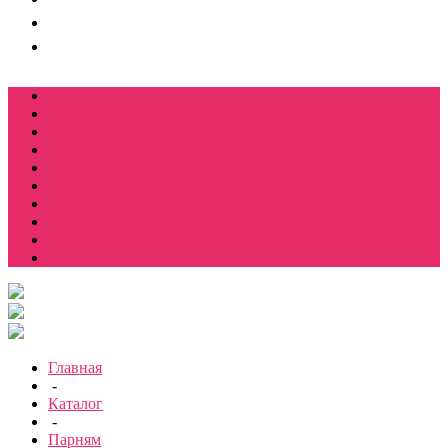
Футболки
Свитшоты
Толстовки
Лонгсливы
Костюмы мужские свитшот+брюки
Костюмы мужские футболка + шорты
Спортивные костюмы
Подарочные боксы
Еще
Главная
-
Каталог
-
Парням