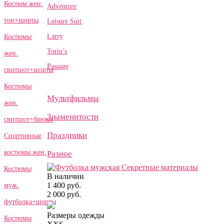
Костюм жен.
Adventure
топ+шорты
Leisure Suit
Larry
Костюмы
Torin’s
жен.
Passage
свитшот+шорты
Костюмы
Мультфильмы
жен.
Знаменитости
свитшот+брюки
Праздники
Спортивные
костюмы жен.
Разное
Костюмы
В наличии
1 400 руб.
муж.
2 000 руб.
футболка+шорты
Размеры одежды
Костюмы