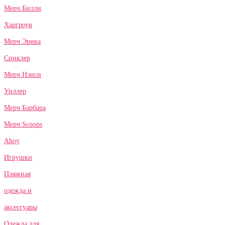
Мерч Билли
Харгроув
Мерч Эрика
Синклер
Мерч Нэнси
Уиллер
Мерч Барбара
Мерч Scoops
Ahoy
Игрушки
Пляжная
одежда и
аксессуары
Одежда для