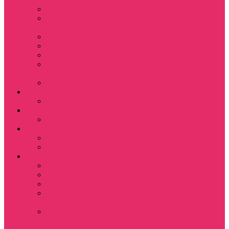
Leisure Suit Larry
Heroes Might and
Magic
Little Big Adventure
Torin’s Passage
Roblox / Роблокс
Хаги Ваги / Huggy
Wuggy
The Last of Us
Мультфильмы
Hello kitty
Знаменитости
Меган Фокс
Праздники
Новый год
Хэллоуин | Хоррор
Для школы / дома
Тетради школьные
Коврики для мыши
Термостаканы
Бутылки для
велосипеда
Показать еще
Для вас и вашего