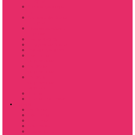
+ шорты
Костюм джоггеры +
топ
Костюмы футболка
+ шорты
Пижама женская с
шортами
Платья хлопок
Подарочные боксы
Резинки для волос
Свитшоты
укороченные
Футболки
укороченные
Футболки
укороченные
оверсайз
Шорты
Шорты плюшевые
Парням
Футболки
Свитшоты
Толстовки
Лонгсливы
Показать еще