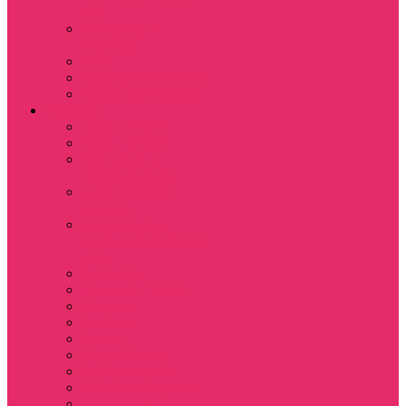
куш
Каникулы в
Мексике
Клон
Сверхъестественное
Семья Динозавров
Фильмы
Дюна / DUNE
Крик / Scream
Охотники за
привидениями
Парк Юрского
периода
Показать еще
Пираты Карибского
моря
Битлджус
Титаник / Titanic
Матрица
Хищник
Чужой
Гарри Поттер
Чудо женщина
Godzilla / Годзилла
Звездные войны