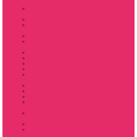
Sinclair
Мерч Барбара /
Barbara
Мерч Scoops Ahoy
Funko Stranger
things
Шопперы
Мерч Хоукинс /
Hawkins
Резинки для волос
Рюкзаки
Кружки
Термостаканы
Бутылки для
велосипеда
Тетради и блокноты
Коврики для мыши
Пазлы
Наклейки, стикеры
3D
Магниты на
холодильник
Значки
Подушки
декоративные