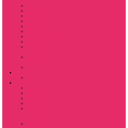
питомца
Косметички
Кружки
Ленты для ключей
Магниты
Одежда для школы
Пазлы
Подарочные боксы
Подарочные карты
Подставка под
стаканы
Подушки
декоративные
Шопперы
D&D
Дайсы
Девушкам
Футболки
Лонгсливы
Свитшоты
Толстовки
Показать еще
Спортивные
костюмы
Костюмы свитшот