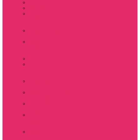
Часы настенные
Мерч Векна / Vecna
Мерч Финн
Вулфард / Finn
Wolfhard
Мерч Уилл Байерс /
Will Byers
Мерч Стив
Харрингтон / Steve
Harrington
Мерч Аргайл
Мерч Дастин
Хендерсон / Dustin
Henderson
Мерч Демогоргон /
Demogorgon
Мерч Джим Хоппер
/ Jim Hopper
Мерч Алексей /
Мюррей Бауман
Мерч Билли
Харгроув / Billy
Hargrove
Мерч Эрика
Синклер / Erica