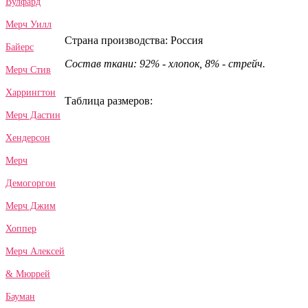
Вулфард
Мерч Уилл
Страна производства: Россия
Байерс
Состав ткани: 92% - хлопок, 8% - стрейч.
Мерч Стив
Харрингтон
Таблица размеров:
Мерч Дастин
Хендерсон
Мерч
Демогоргон
Мерч Джим
Хоппер
Мерч Алексей
& Мюррей
Бауман