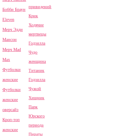
привидений
Бобби Браун
Крик
Eleven
Ходячие
Мерч Эдди
мертвецы
Мансон
Годзилла
Мерч Mad
Чудо
Max
женщина
Футболки
Титаник
Годзилла
женские
Чужой
Футболки
Хищник
женские
Парк
оверсайз
Юрского
Кроп-топ
периода
женские
Пираты