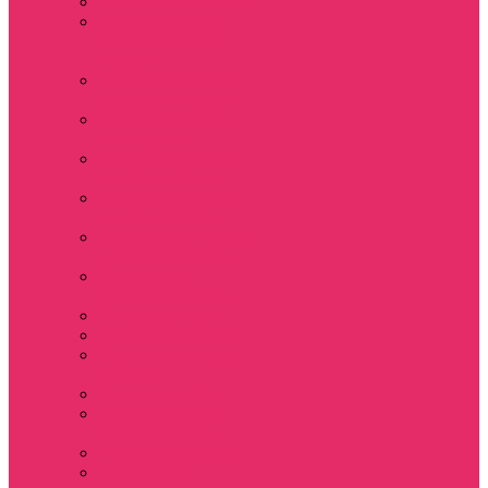
Толстовки женские
Костюм женский
футболка укороч +
шорты
Костюмы женские
футболка+шорты
Костюм женский
топ+шорты
Костюмы женские
свитшот+шорты
Костюмы женские
свитшот+брюки
Спортивные штаны
джоггеры женские
Спортивные
костюмы женские
Платья женские
Пижамы домашние
Шорты плюшевые
женские
Шорты женские
Stranger things &
Lacoste / Лакост
Футболки мужские
Лонгсливы