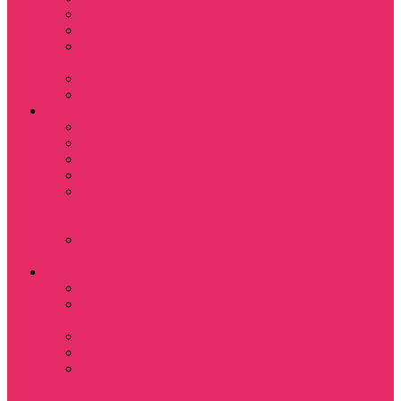
Назад в будущее
Обитель зла
Субстанция / The
Substance
Сумерки /Twilight
Челюсти / Jaws
Аниме
Наруто
Тетрадь смерти
Тоторо
Эльфийская песнь
Показать еще
Мастера меча
онлайн
Ходячий замок
Хаула
Игры
Deponia
The night of the
rabbit
Monkey Island
Одиссея Цуки
Показать еще
Among us / Амонг
ас