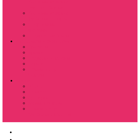
Костюмы мужские
свитшот+брюки
Костюмы мужские
футболка + шорты
Спортивные
костюмы
Подарочные боксы
Аксессуары и бижутерия
Браслеты
Брелки
Подвески и кулоны
Серьги
Показать еще
Чокеры
Разное
80-90 е
Thrasher
Доширак
Мемы, приколы
Показать еще
Футболка с крестом