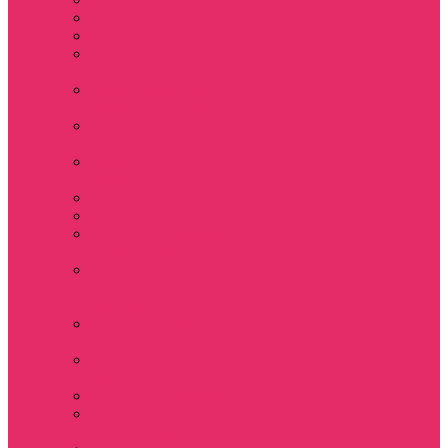
Hellfire club
WSQK
Показать еще
Stranger Tales 85
Мерч Милли Бобби
Браун / Оди Eleven
Мерч Эдди Мансон
/ Eddie Munson
Мерч Макс
Мейфилд / MadMax
Дерек осд
Футболки женские
Футболки женские
укороченные
Футболки женские
укороченные
оверсайз
Футболка женская
оверсайз
Лонгсливы
женские
Свитшоты женские
Свитшот женский
укороченный