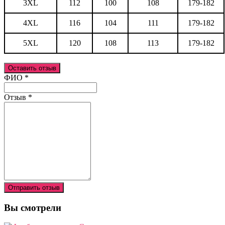
3XL
112
100
108
179-182
4XL
116
104
111
179-182
5XL
120
108
113
179-182
Оставить отзыв
Ваш отзыв был отправлен!
ФИО
*
Отзыв
*
Отправить отзыв
Вы смотрели