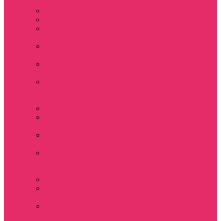
мужские
Свитшоты мужские
Толстовки мужские
Костюмы мужские
футболка + шорты
Костюмы мужские
свитшот+брюки
Спортивные
костюмы мужские
День святого
Валентина / 14
февраля
Calvari
Подземелья и
Драконы
Новый год Stranger
things
Лонгслив с
имитацией
футболки жен
3D Принты ОСД
4 сезон Stranger
things
Аксессуары и
украшения