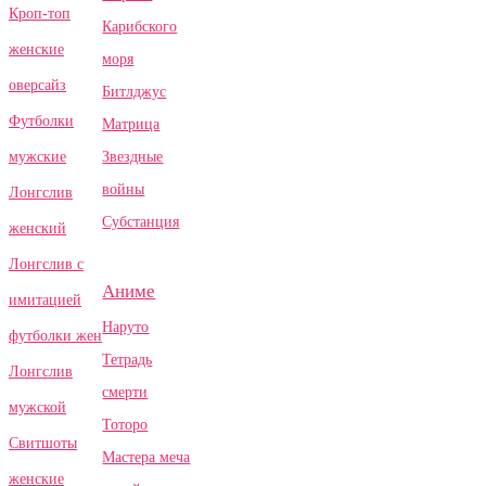
Кроп-топ
Карибского
женские
моря
оверсайз
Битлджус
Футболки
Матрица
Звездные
мужские
войны
Лонгслив
Субстанция
женский
Лонгслив с
Аниме
имитацией
Наруто
футболки жен
Тетрадь
Лонгслив
смерти
мужской
Тоторо
Свитшоты
Мастера меча
женские