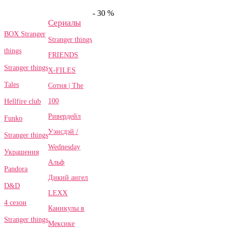
- 30 %
Сериалы
BOX Stranger
Stranger things
things
FRIENDS
Stranger things
X-FILES
Tales
Сотня | The
100
Hellfire club
Ривердейл
Funko
Уэнсдэй /
Stranger things
Wednesday
Украшения
Альф
Pandora
Дикий ангел
D&D
LEXX
4 сезон
Каникулы в
Stranger things
Мексике