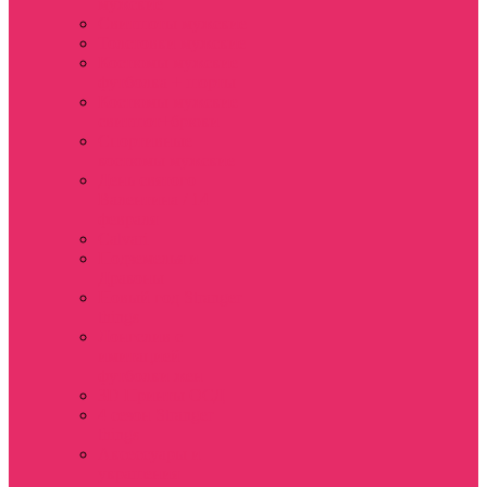
мужские
Свитшоты мужские
Толстовки мужские
Костюмы мужские
футболка + шорты
Костюмы мужские
свитшот+брюки
Спортивные
костюмы мужские
День святого
Валентина / 14
февраля
Calvari
Подземелья и
Драконы
Новый год Stranger
things
Лонгслив с
имитацией
футболки жен
3D Принты ОСД
4 сезон Stranger
things
Аксессуары и
украшения