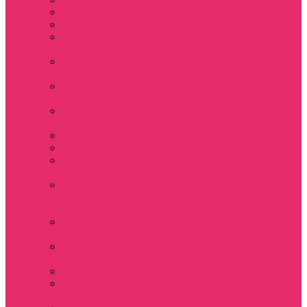
Hellfire club
WSQK
Показать еще
Stranger Tales 85
Мерч Милли Бобби
Браун / Оди Eleven
Мерч Эдди Мансон
/ Eddie Munson
Мерч Макс
Мейфилд / MadMax
Дерек осд
Футболки женские
Футболки женские
укороченные
Футболки женские
укороченные
оверсайз
Футболка женская
оверсайз
Лонгсливы
женские
Свитшоты женские
Свитшот женский
укороченный