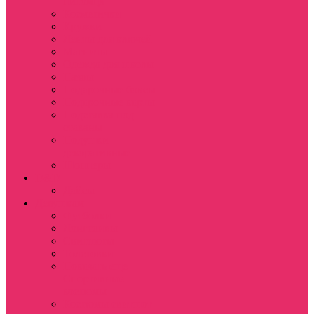
питомца
Косметички
Кружки
Ленты для ключей
Магниты
Одежда для школы
Пазлы
Подарочные боксы
Подарочные карты
Подставка под
стаканы
Подушки
декоративные
Шопперы
D&D
Дайсы
Девушкам
Футболки
Лонгсливы
Свитшоты
Толстовки
Показать еще
Спортивные
костюмы
Костюмы свитшот