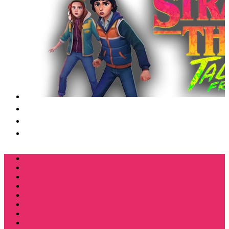
Футболки
Свитшоты
Толстовки
Лонгсливы
Костюмы мужские свитшот+брюки
Костюмы мужские футболка + шорты
Спортивные костюмы
Подарочные боксы