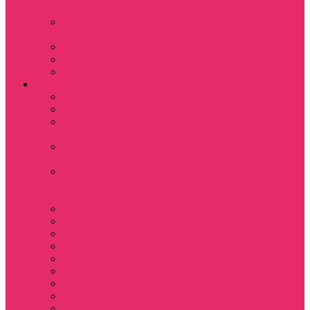
куш
Каникулы в
Мексике
Клон
Сверхъестественное
Семья Динозавров
Фильмы
Дюна / DUNE
Крик / Scream
Охотники за
привидениями
Парк Юрского
периода
Показать еще
Пираты Карибского
моря
Битлджус
Титаник / Titanic
Матрица
Хищник
Чужой
Гарри Поттер
Чудо женщина
Godzilla / Годзилла
Звездные войны