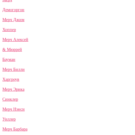
Демогоргон
Мерч Джим
Хоппер
Мерч Алексей
& Мюррей
Бауман
Мерч Билли
Харгроув
Мерч Эрика
Синклер
Мерч Нэнси
Уиллер
Мерч Барбара