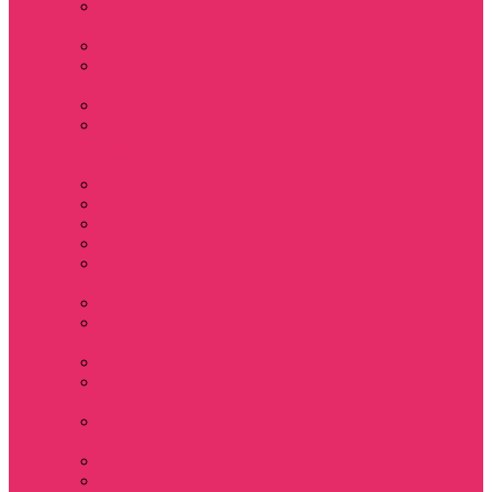
Держатель для
телефона
Игрушки
Косметички и
пеналы
Ленты для ключей
Лонгслив с
имитацией
футболки муж
Майки женские
Маски для сна
Мерч Нэнси Уиллер
Носки
Одежда для
животных
Пляжные товары
Подставки под
горячее коастер
Постеры
Светящиеся
футболки
Свечи
дизайнерские
Татуировки
Украшения Pandora