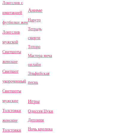
Лонгслив с
Аниме
имитацией
Наруто
футболки жен
Тетрадь
Лонгслив
смерти
мужской
Тоторо
Свитшоты
Мастера меча
женские
онлайн
Свитшот
Эльфийская
укороченный
песнь
Свитшоты
Игры
мужские
Толстовки
Одиссея Цуки
Депония
женские
Ночь кролика
Толстовки