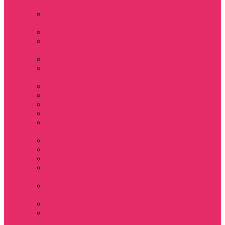
Sinclair
Мерч Барбара /
Barbara
Мерч Scoops Ahoy
Funko Stranger
things
Шопперы
Мерч Хоукинс /
Hawkins
Резинки для волос
Рюкзаки
Кружки
Термостаканы
Бутылки для
велосипеда
Тетради и блокноты
Коврики для мыши
Пазлы
Наклейки, стикеры
3D
Магниты на
холодильник
Значки
Подушки
декоративные