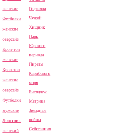
Годзилла
женские
Чужой
Футболки
Хищник
женские
Парк
оверсайз
Юрского
Кроп-топ
периода
женские
Пираты
Кроп-топ
Карибского
женские
моря
оверсайз
Битлджус
Футболки
Матрица
Звездные
мужские
войны
Лонгслив
Субстанция
женский