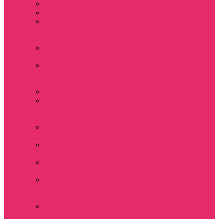
Часы настенные
Мерч Векна / Vecna
Мерч Финн
Вулфард / Finn
Wolfhard
Мерч Уилл Байерс /
Will Byers
Мерч Стив
Харрингтон / Steve
Harrington
Мерч Аргайл
Мерч Дастин
Хендерсон / Dustin
Henderson
Мерч Демогоргон /
Demogorgon
Мерч Джим Хоппер
/ Jim Hopper
Мерч Алексей /
Мюррей Бауман
Мерч Билли
Харгроув / Billy
Hargrove
Мерч Эрика
Синклер / Erica