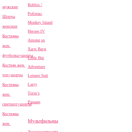
Roblox /
мужские
Роблокс
Шорты
Monkey Island
женские
Heroes IV
Костюмы
Among us
жен.
Хаги Ваги
футболка+шорты
Little Big
Костюм жен.
Adventure
топ+шорты
Leisure Suit
Larry
Костюмы
Torin’s
жен.
Passage
свитшот+шорты
Костюмы
Мультфильмы
жен.
Знаменитости