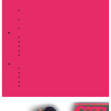
Костюмы мужские
свитшот+брюки
Костюмы мужские
футболка + шорты
Спортивные
костюмы
Подарочные боксы
Аксессуары и бижутерия
Браслеты
Брелки
Подвески и кулоны
Серьги
Показать еще
Чокеры
Разное
80-90 е
Thrasher
Доширак
Мемы, приколы
Показать еще
Футболка с крестом