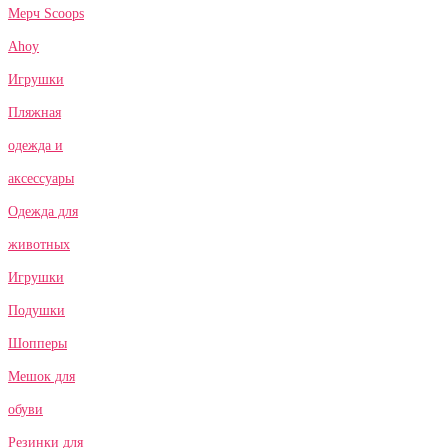
Мерч Scoops
Ahoy
Игрушки
Пляжная
одежда и
аксессуары
Одежда для
животных
Игрушки
Подушки
Шопперы
Мешок для
обуви
Резинки для