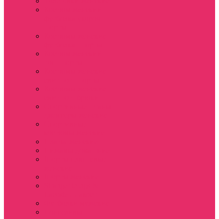
Толстовки женские
Костюм женский
футболка укороч +
шорты
Костюмы женские
футболка+шорты
Костюм женский
топ+шорты
Костюмы женские
свитшот+шорты
Костюмы женские
свитшот+брюки
Спортивные штаны
джоггеры женские
Спортивные
костюмы женские
Платья женские
Пижамы домашние
Шорты плюшевые
женские
Шорты женские
Stranger things &
Lacoste / Лакост
Футболки мужские
Лонгсливы