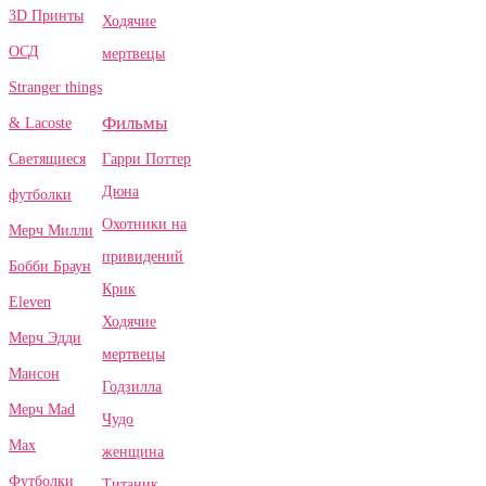
3D Принты
Ходячие
ОСД
мертвецы
Stranger things
Фильмы
& Lacoste
Гарри Поттер
Светящиеся
Дюна
футболки
Охотники на
Мерч Милли
привидений
Бобби Браун
Крик
Eleven
Ходячие
Мерч Эдди
мертвецы
Мансон
Годзилла
Мерч Mad
Чудо
Max
женщина
Футболки
Титаник