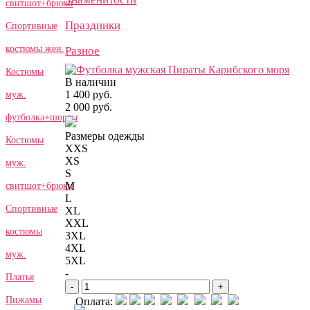
свитшот+брюки
Праздники
Спортивные
костюмы жен.
Разное
Костюмы
В наличии
1 400 руб.
муж.
2 000 руб.
футболка+шорты
Размеры одежды
Костюмы
XXS
XS
муж.
S
M
свитшот+брюки
L
Спортивные
XL
XXL
костюмы
3XL
4XL
муж.
5XL
-
Платья
-
+
Пижамы
Оплата: