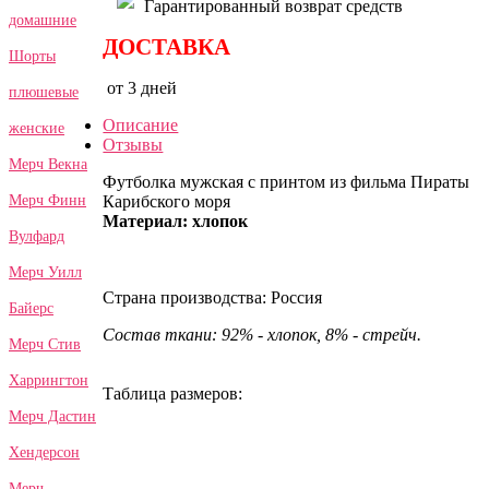
Гарантированный возврат средств
домашние
ДОСТАВКА
Шорты
от 3 дней
плюшевые
Описание
женские
Отзывы
Мерч Векна
Футболка мужская с принтом из фильма Пираты
Карибского моря
Мерч Финн
Материал: хлопок
Вулфард
Мерч Уилл
Страна производства: Россия
Байерс
Состав ткани: 92% - хлопок, 8% - стрейч.
Мерч Стив
Харрингтон
Таблица размеров:
Мерч Дастин
Хендерсон
Мерч