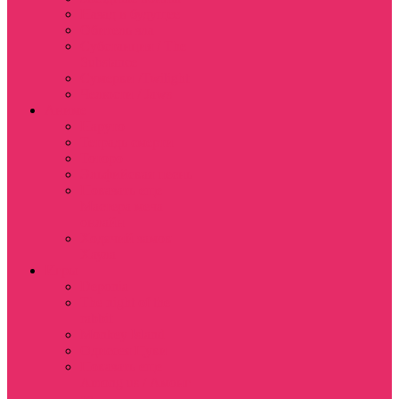
Назад в будущее
Обитель зла
Субстанция / The
Substance
Сумерки /Twilight
Челюсти / Jaws
Аниме
Наруто
Тетрадь смерти
Тоторо
Эльфийская песнь
Показать еще
Мастера меча
онлайн
Ходячий замок
Хаула
Игры
Deponia
The night of the
rabbit
Monkey Island
Одиссея Цуки
Показать еще
Among us / Амонг
ас