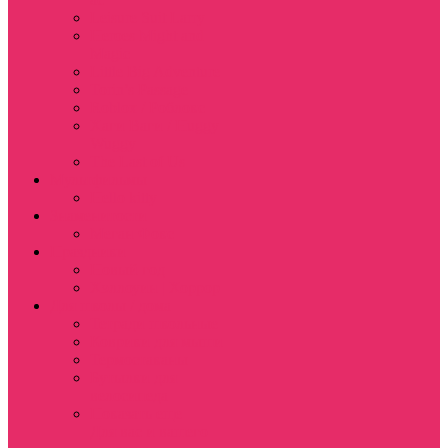
Leisure Suit Larry
Heroes Might and
Magic
Little Big Adventure
Torin’s Passage
Roblox / Роблокс
Хаги Ваги / Huggy
Wuggy
The Last of Us
Мультфильмы
Hello kitty
Знаменитости
Меган Фокс
Праздники
Новый год
Хэллоуин | Хоррор
Для школы / дома
Тетради школьные
Коврики для мыши
Термостаканы
Бутылки для
велосипеда
Показать еще
Для вас и вашего