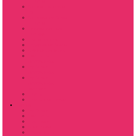
+ шорты
Костюм джоггеры +
топ
Костюмы футболка
+ шорты
Пижама женская с
шортами
Платья хлопок
Подарочные боксы
Резинки для волос
Свитшоты
укороченные
Футболки
укороченные
Футболки
укороченные
оверсайз
Шорты
Шорты плюшевые
Парням
Футболки
Свитшоты
Толстовки
Лонгсливы
Показать еще