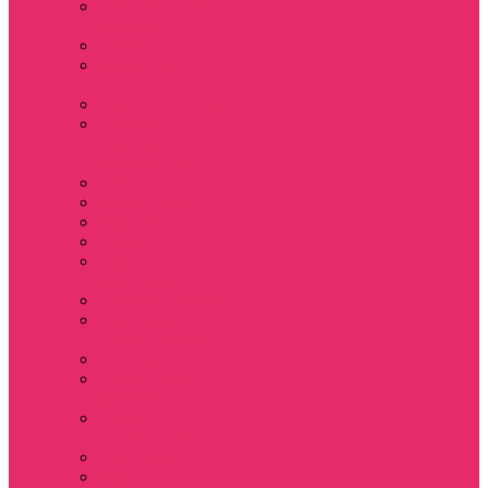
Держатель для
телефона
Игрушки
Косметички и
пеналы
Ленты для ключей
Лонгслив с
имитацией
футболки муж
Майки женские
Маски для сна
Мерч Нэнси Уиллер
Носки
Одежда для
животных
Пляжные товары
Подставки под
горячее коастер
Постеры
Светящиеся
футболки
Свечи
дизайнерские
Татуировки
Украшения Pandora