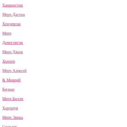
Харрингтон
Мерч Дастин
Хендерсон
Мерч
Демогоргон
Мерч Джим
Хоппер
Мерч Алексей
& Мюррей
Бауман
Мерч Билли
Харгроув
Мерч Эрика
Синклер