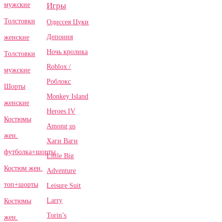
Игры
мужские
Толстовки
Одиссея Цуки
Депония
женские
Ночь кролика
Толстовки
Roblox /
мужские
Роблокс
Шорты
Monkey Island
женские
Heroes IV
Костюмы
Among us
жен.
Хаги Ваги
футболка+шорты
Little Big
Костюм жен.
Adventure
топ+шорты
Leisure Suit
Larry
Костюмы
Torin’s
жен.