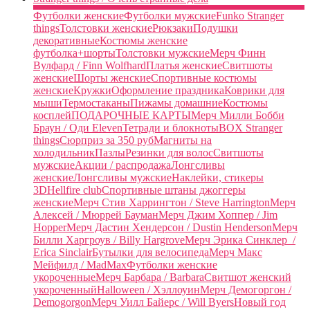
Футболки женские
Футболки мужские
Funko Stranger
things
Толстовки женские
Рюкзаки
Подушки
декоративные
Костюмы женские
футболка+шорты
Толстовки мужские
Мерч Финн
Вулфард / Finn Wolfhard
Платья женские
Свитшоты
женские
Шорты женские
Спортивные костюмы
женские
Кружки
Оформление праздника
Коврики для
мыши
Термостаканы
Пижамы домашние
Костюмы
косплей
ПОДАРОЧНЫЕ КАРТЫ
Мерч Милли Бобби
Браун / Оди Eleven
Тетради и блокноты
BOX Stranger
things
Сюрприз за 350 руб
Магниты на
холодильник
Пазлы
Резинки для волос
Свитшоты
мужские
Акции / распродажа
Лонгсливы
женские
Лонгсливы мужские
Наклейки, стикеры
3D
Hellfire club
Спортивные штаны джоггеры
женские
Мерч Стив Харрингтон / Steve Harrington
Мерч
Алексей / Мюррей Бауман
Мерч Джим Хоппер / Jim
Hopper
Мерч Дастин Хендерсон / Dustin Henderson
Мерч
Билли Харгроув / Billy Hargrove
Мерч Эрика Синклер /
Erica Sinclair
Бутылки для велосипеда
Мерч Макс
Мейфилд / MadMax
Футболки женские
укороченные
Мерч Барбара / Barbara
Свитшот женский
укороченный
Halloween / Хэллоуин
Мерч Демогоргон /
Demogorgon
Мерч Уилл Байерс / Will Byers
Новый год