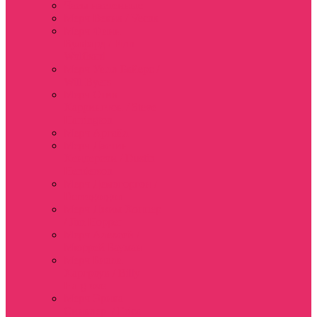
Часы настенные
Мерч Векна / Vecna
Мерч Финн
Вулфард / Finn
Wolfhard
Мерч Уилл Байерс /
Will Byers
Мерч Стив
Харрингтон / Steve
Harrington
Мерч Аргайл
Мерч Дастин
Хендерсон / Dustin
Henderson
Мерч Демогоргон /
Demogorgon
Мерч Джим Хоппер
/ Jim Hopper
Мерч Алексей /
Мюррей Бауман
Мерч Билли
Харгроув / Billy
Hargrove
Мерч Эрика
Синклер / Erica