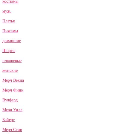
костюмы
муж.
Платья
Пижамы
домашние
Шорты
плюшевые
женские
Мерч Векна
Мерч Финн
Вулфард
Мерч Уилл
Байерс
Мерч Стив