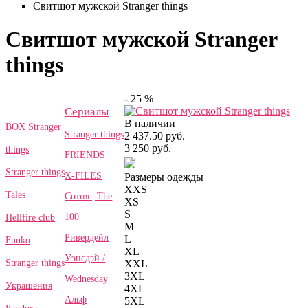
Свитшот мужской Stranger things
Свитшот мужской Stranger
things
- 25 %
Сериалы
В наличии
BOX Stranger
Stranger things
2 437.50 руб.
3 250 руб.
things
FRIENDS
Stranger things
X-FILES
Размеры одежды
XXS
Tales
Сотня | The
XS
S
100
Hellfire club
M
Ривердейл
L
Funko
XL
Уэнсдэй /
Stranger things
XXL
3XL
Wednesday
Украшения
4XL
Альф
5XL