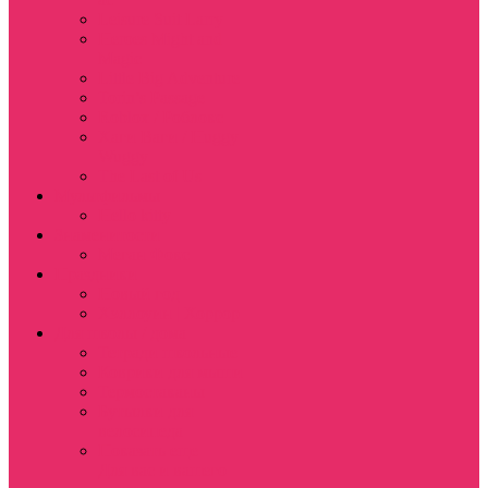
Leisure Suit Larry
Heroes Might and
Magic
Little Big Adventure
Torin’s Passage
Roblox / Роблокс
Хаги Ваги / Huggy
Wuggy
The Last of Us
Мультфильмы
Hello kitty
Знаменитости
Меган Фокс
Праздники
Новый год
Хэллоуин | Хоррор
Для школы / дома
Тетради школьные
Коврики для мыши
Термостаканы
Бутылки для
велосипеда
Показать еще
Для вас и вашего