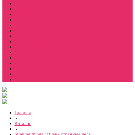
Тетради и блокноты
Коврики для мыши
Пазлы
Наклейки, стикеры 3D
Магниты на холодильник
Значки
Подушки декоративные
Оформление праздника
ПОДАРОЧНЫЕ КАРТЫ
Сюрприз за 350 руб
5 сезон Stranger things
Акции / распродажа
Halloween / Хэллоуин
Еще
Главная
-
Каталог
-
Stranger things / Очень странные дела