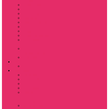
питомца
Косметички
Кружки
Ленты для ключей
Магниты
Одежда для школы
Пазлы
Подарочные боксы
Подарочные карты
Подставка под
стаканы
Подушки
декоративные
Шопперы
D&D
Дайсы
Девушкам
Футболки
Лонгсливы
Свитшоты
Толстовки
Показать еще
Спортивные
костюмы
Костюмы свитшот