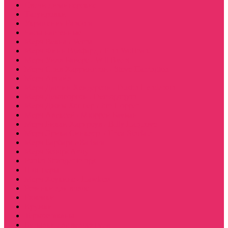
Свечи дизайнерские
Татуировки
Украшения Pandora
Часы настенные
Мерч Векна / Vecna
Мерч Финн Вулфард / Finn Wolfhard
Мерч Уилл Байерс / Will Byers
Мерч Стив Харрингтон / Steve Harrington
Мерч Аргайл
Мерч Дастин Хендерсон / Dustin Henderson
Мерч Демогоргон / Demogorgon
Мерч Джим Хоппер / Jim Hopper
Мерч Алексей / Мюррей Бауман
Мерч Билли Харгроув / Billy Hargrove
Мерч Эрика Синклер / Erica Sinclair
Мерч Барбара / Barbara
Мерч Scoops Ahoy
Funko Stranger things
Шопперы
Мерч Хоукинс / Hawkins
Резинки для волос
Рюкзаки
Кружки
Термостаканы
Бутылки для велосипеда