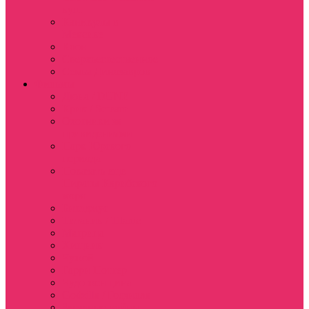
куш
Каникулы в
Мексике
Клон
Сверхъестественное
Семья Динозавров
Фильмы
Дюна / DUNE
Крик / Scream
Охотники за
привидениями
Парк Юрского
периода
Показать еще
Пираты Карибского
моря
Битлджус
Титаник / Titanic
Матрица
Хищник
Чужой
Гарри Поттер
Чудо женщина
Godzilla / Годзилла
Звездные войны