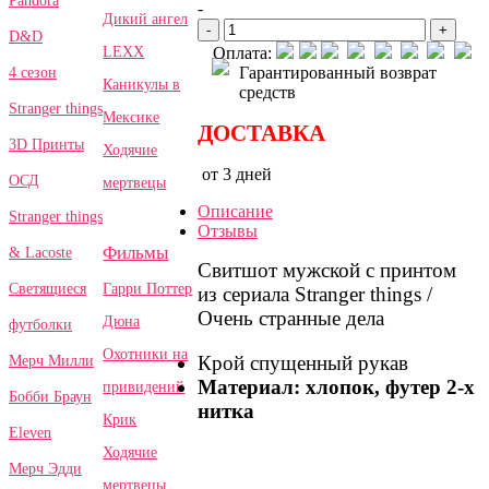
Pandora
-
Дикий ангел
-
+
D&D
LEXX
Оплата:
Гарантированный возврат
4 сезон
Каникулы в
средств
Stranger things
Мексике
ДОСТАВКА
3D Принты
Ходячие
от 3 дней
ОСД
мертвецы
Описание
Stranger things
Отзывы
Фильмы
& Lacoste
Свитшот мужской с принтом
Гарри Поттер
Светящиеся
из сериала Stranger things /
Очень странные дела
Дюна
футболки
Охотники на
Крой спущенный рукав
Мерч Милли
Материал: хлопок, футер 2-х
привидений
Бобби Браун
нитка
Крик
Eleven
Ходячие
Мерч Эдди
мертвецы