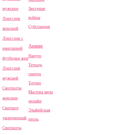
Звездные
мужские
войны
Лонгслив
Субстанция
женский
Лонгслив с
Аниме
имитацией
Наруто
футболки жен
Тетрадь
Лонгслив
смерти
мужской
Тоторо
Свитшоты
Мастера меча
женские
онлайн
Свитшот
Эльфийская
укороченный
песнь
Свитшоты