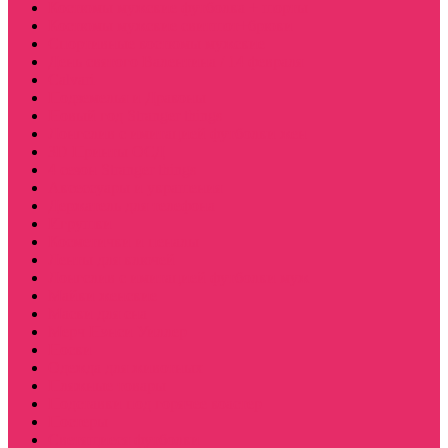
Костюмы мужские футболка + шорты
Костюмы мужские свитшот+брюки
Спортивные костюмы мужские
День святого Валентина / 14 февраля
Calvari
Подземелья и Драконы
Новый год Stranger things
Лонгслив с имитацией футболки жен
3D Принты ОСД
4 сезон Stranger things
Аксессуары и украшения
Держатель для телефона
Игрушки
Косметички и пеналы
Ленты для ключей
Лонгслив с имитацией футболки муж
Майки женские
Маски для сна
Мерч Нэнси Уиллер
Носки
Одежда для животных
Пляжные товары
Подставки под горячее коастер
Постеры
Светящиеся футболки