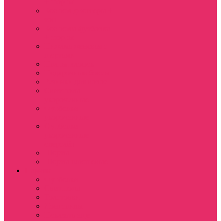
+ шорты
Костюм джоггеры +
топ
Костюмы футболка
+ шорты
Пижама женская с
шортами
Платья хлопок
Подарочные боксы
Резинки для волос
Свитшоты
укороченные
Футболки
укороченные
Футболки
укороченные
оверсайз
Шорты
Шорты плюшевые
Парням
Футболки
Свитшоты
Толстовки
Лонгсливы
Показать еще