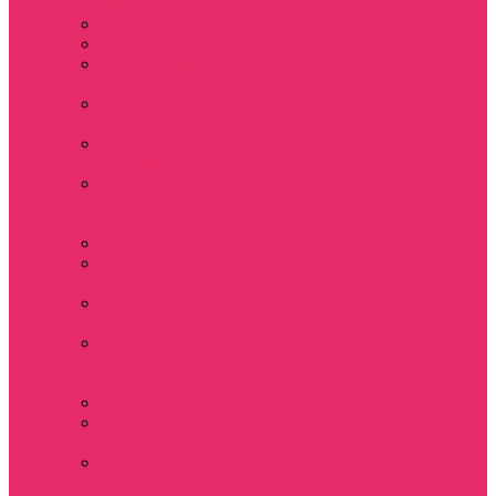
мужские
Свитшоты мужские
Толстовки мужские
Костюмы мужские
футболка + шорты
Костюмы мужские
свитшот+брюки
Спортивные
костюмы мужские
День святого
Валентина / 14
февраля
Calvari
Подземелья и
Драконы
Новый год Stranger
things
Лонгслив с
имитацией
футболки жен
3D Принты ОСД
4 сезон Stranger
things
Аксессуары и
украшения