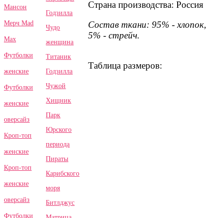
Страна производства: Россия
Мансон
Годзилла
Состав ткани: 95% - хлопок,
Мерч Mad
Чудо
5% - стрейч.
Max
женщина
Футболки
Титаник
Таблица размеров:
Годзилла
женские
Чужой
Футболки
Хищник
женские
Парк
оверсайз
Юрского
Кроп-топ
периода
женские
Пираты
Кроп-топ
Карибского
женские
моря
оверсайз
Битлджус
Футболки
Матрица