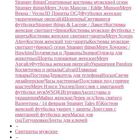
Stranger things
Спортивные костюмы мужские
4 сезон
Stranger things
Мерч Эдди Мансон / Eddie Munson
Мерч
Векна / Vecna
3D Принты ОСД
Футболки женские
укороченные оверсайз
Шопперы
Светящиеся
футболки
Stranger things & Lacoste / Лакост
Костюмы
женские свитшот+брюки
Костюмы мужские футболка +
шорты
Костюмы женские свитшот+шорты
Мерч Scoops
Ahoy
Костюм женский топ+шорты
Костюмы мужские
свитшот+брюки
5 сезон Stranger things
Мерч Хоукинс /
Hawkins
Подземелья и Драконы
Значки
Одежда для
животных
Шорты плюшевые женские
Мерч
Аргайл
Футболка женская оверсайз
Украшения Pandora
Косметички и пеналы
Calvari
Пляжные
товары
Постеры
Держатель для телефона
Носки
Свечи
дизайнерские
Часы настенные
Подставки под горячее
коастер
Мерч Нэнси Уиллер
Лонгслив с имитацией
футболки муж
WSQK
Игрушки
Аксессуары и
украшения
Майки женские
Дерек осд
День святого
Валентина / 14 февраля
Stranger Tales 85
Костюм
женский футболка укороч + шорты
Лонгслив с
имитацией футболки жен
Маски для
сна
Татуировки
Ленты для ключей
-
Свитшоты мужские
-