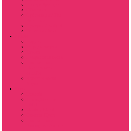
Назад в будущее
Обитель зла
Субстанция / The
Substance
Сумерки /Twilight
Челюсти / Jaws
Аниме
Наруто
Тетрадь смерти
Тоторо
Эльфийская песнь
Показать еще
Мастера меча
онлайн
Ходячий замок
Хаула
Игры
Deponia
The night of the
rabbit
Monkey Island
Одиссея Цуки
Показать еще
Among us / Амонг
ас