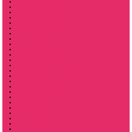
Дерек осд
Футболки женские
Футболки женские укороченные
Футболки женские укороченные оверсайз
Футболка женская оверсайз
Лонгсливы женские
Свитшоты женские
Свитшот женский укороченный
Толстовки женские
Костюм женский футболка укороч + шорты
Костюмы женские футболка+шорты
Костюм женский топ+шорты
Костюмы женские свитшот+шорты
Костюмы женские свитшот+брюки
Спортивные штаны джоггеры женские
Спортивные костюмы женские
Платья женские
Пижамы домашние
Шорты плюшевые женские
Шорты женские
Stranger things & Lacoste / Лакост
Футболки мужские
Лонгсливы мужские
Свитшоты мужские
Толстовки мужские