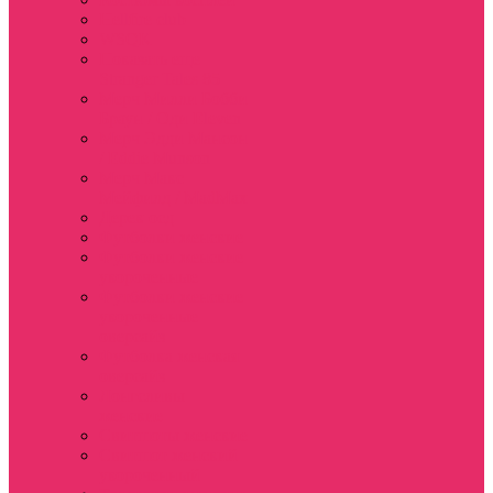
Hellfire club
WSQK
Показать еще
Stranger Tales 85
Мерч Милли Бобби
Браун / Оди Eleven
Мерч Эдди Мансон
/ Eddie Munson
Мерч Макс
Мейфилд / MadMax
Дерек осд
Футболки женские
Футболки женские
укороченные
Футболки женские
укороченные
оверсайз
Футболка женская
оверсайз
Лонгсливы
женские
Свитшоты женские
Свитшот женский
укороченный