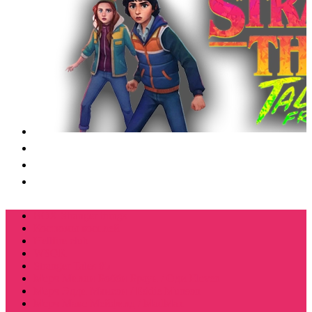
BOX Stranger things
Костюмы косплей
Hellfire club
WSQK
Stranger Tales 85
Мерч Милли Бобби Браун / Оди Eleven
Мерч Эдди Мансон / Eddie Munson
Мерч Макс Мейфилд / MadMax