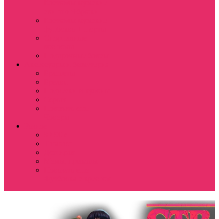
Костюмы мужские
свитшот+брюки
Костюмы мужские
футболка + шорты
Спортивные
костюмы
Подарочные боксы
Аксессуары и бижутерия
Браслеты
Брелки
Подвески и кулоны
Серьги
Показать еще
Чокеры
Разное
80-90 е
Thrasher
Доширак
Мемы, приколы
Показать еще
Футболка с крестом