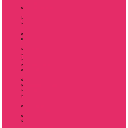
Sinclair
Мерч Барбара /
Barbara
Мерч Scoops Ahoy
Funko Stranger
things
Шопперы
Мерч Хоукинс /
Hawkins
Резинки для волос
Рюкзаки
Кружки
Термостаканы
Бутылки для
велосипеда
Тетради и блокноты
Коврики для мыши
Пазлы
Наклейки, стикеры
3D
Магниты на
холодильник
Значки
Подушки
декоративные