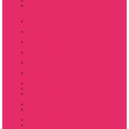
Толстовки женские
Костюм женский
футболка укороч +
шорты
Костюмы женские
футболка+шорты
Костюм женский
топ+шорты
Костюмы женские
свитшот+шорты
Костюмы женские
свитшот+брюки
Спортивные штаны
джоггеры женские
Спортивные
костюмы женские
Платья женские
Пижамы домашние
Шорты плюшевые
женские
Шорты женские
Stranger things &
Lacoste / Лакост
Футболки мужские
Лонгсливы