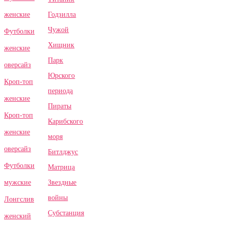
Годзилла
женские
Чужой
Футболки
Хищник
женские
Парк
оверсайз
Юрского
Кроп-топ
периода
женские
Пираты
Кроп-топ
Карибского
женские
моря
оверсайз
Битлджус
Футболки
Матрица
Звездные
мужские
войны
Лонгслив
Субстанция
женский