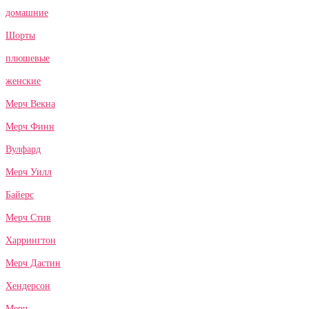
домашние
Шорты
плюшевые
женские
Мерч Векна
Мерч Финн
Вулфард
Мерч Уилл
Байерс
Мерч Стив
Харрингтон
Мерч Дастин
Хендерсон
Мерч