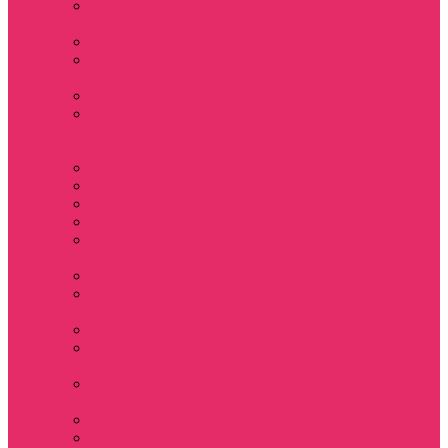
Держатель для
телефона
Игрушки
Косметички и
пеналы
Ленты для ключей
Лонгслив с
имитацией
футболки муж
Майки женские
Маски для сна
Мерч Нэнси Уиллер
Носки
Одежда для
животных
Пляжные товары
Подставки под
горячее коастер
Постеры
Светящиеся
футболки
Свечи
дизайнерские
Татуировки
Украшения Pandora