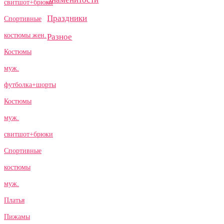
свитшот+брюки
Праздники
Спортивные
костюмы жен.
Разное
Костюмы
муж.
футболка+шорты
Костюмы
муж.
свитшот+брюки
Спортивные
костюмы
муж.
Платья
Пижамы