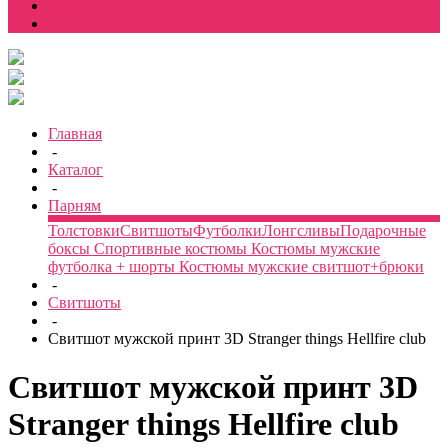
Еще
Главная
-
Каталог
-
Парням
Толстовки
Свитшоты
Футболки
Лонгсливы
Подарочные
боксы
Спортивные костюмы
Костюмы мужские
футболка + шорты
Костюмы мужские свитшот+брюки
-
Свитшоты
-
Свитшот мужской принт 3D Stranger things Hellfire club
Свитшот мужской принт 3D
Stranger things Hellfire club