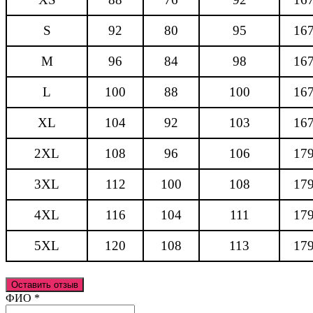
S
92
80
95
16
M
96
84
98
16
L
100
88
100
16
XL
104
92
103
16
2XL
108
96
106
17
3XL
112
100
108
17
4XL
116
104
111
17
5XL
120
108
113
17
Оставить отзыв
Ваш отзыв был отправлен!
ФИО
*