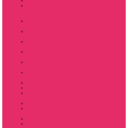
Толстовки женские
Костюм женский
футболка укороч +
шорты
Костюмы женские
футболка+шорты
Костюм женский
топ+шорты
Костюмы женские
свитшот+шорты
Костюмы женские
свитшот+брюки
Спортивные штаны
джоггеры женские
Спортивные
костюмы женские
Платья женские
Пижамы домашние
Шорты плюшевые
женские
Шорты женские
Stranger things &
Lacoste / Лакост
Футболки мужские
Лонгсливы