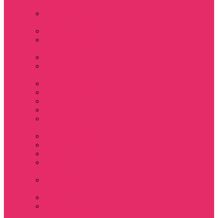
Sinclair
Мерч Барбара /
Barbara
Мерч Scoops Ahoy
Funko Stranger
things
Шопперы
Мерч Хоукинс /
Hawkins
Резинки для волос
Рюкзаки
Кружки
Термостаканы
Бутылки для
велосипеда
Тетради и блокноты
Коврики для мыши
Пазлы
Наклейки, стикеры
3D
Магниты на
холодильник
Значки
Подушки
декоративные