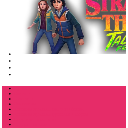
Футболки
Свитшоты
Толстовки
Лонгсливы
Костюмы мужские свитшот+брюки
Костюмы мужские футболка + шорты
Спортивные костюмы
Подарочные боксы