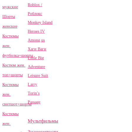
Roblox /
мужские
Роблокс
Шорты
Monkey Island
женские
Heroes IV
Костюмы
Among us
жен.
Хаги Ваги
футболка+шорты
Little Big
Костюм жен.
Adventure
топ+шорты
Leisure Suit
Larry
Костюмы
Torin’s
жен.
Passage
свитшот+шорты
Костюмы
Мультфильмы
жен.
Знаменитости