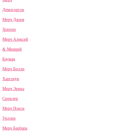
Демогоргон
Мерч Джим
Хоппер
Мерч Алексей
& Мюррей
Бауман
Мерч Билли
Харгроув
Мерч Эрика
Синклер
Мерч Нэнси
Уиллер
Мерч Барбара