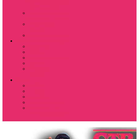
Костюмы мужские
свитшот+брюки
Костюмы мужские
футболка + шорты
Спортивные
костюмы
Подарочные боксы
Аксессуары и бижутерия
Браслеты
Брелки
Подвески и кулоны
Серьги
Показать еще
Чокеры
Разное
80-90 е
Thrasher
Доширак
Мемы, приколы
Показать еще
Футболка с крестом