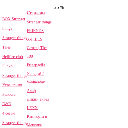
- 25 %
Сериалы
BOX Stranger
Stranger things
things
FRIENDS
Stranger things
X-FILES
Tales
Сотня | The
100
Hellfire club
Ривердейл
Funko
Уэнсдэй /
Stranger things
Wednesday
Украшения
Альф
Pandora
Дикий ангел
D&D
LEXX
4 сезон
Каникулы в
Stranger things
Мексике