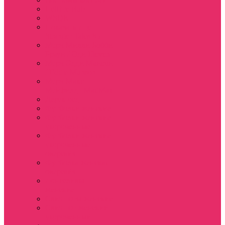
Hellfire club
WSQK
Показать еще
Stranger Tales 85
Мерч Милли Бобби
Браун / Оди Eleven
Мерч Эдди Мансон
/ Eddie Munson
Мерч Макс
Мейфилд / MadMax
Дерек осд
Футболки женские
Футболки женские
укороченные
Футболки женские
укороченные
оверсайз
Футболка женская
оверсайз
Лонгсливы
женские
Свитшоты женские
Свитшот женский
укороченный