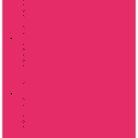
Назад в будущее
Обитель зла
Субстанция / The
Substance
Сумерки /Twilight
Челюсти / Jaws
Аниме
Наруто
Тетрадь смерти
Тоторо
Эльфийская песнь
Показать еще
Мастера меча
онлайн
Ходячий замок
Хаула
Игры
Deponia
The night of the
rabbit
Monkey Island
Одиссея Цуки
Показать еще
Among us / Амонг
ас