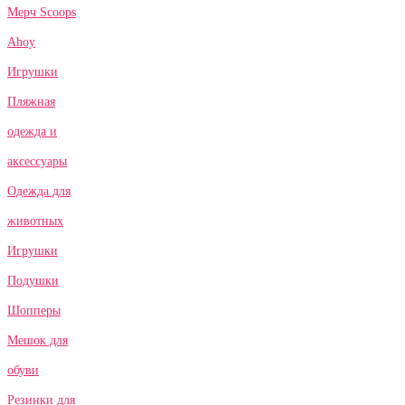
Мерч Scoops
Ahoy
Игрушки
Пляжная
одежда и
аксессуары
Одежда для
животных
Игрушки
Подушки
Шопперы
Мешок для
обуви
Резинки для