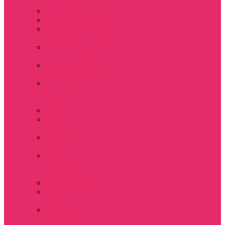
мужские
Свитшоты мужские
Толстовки мужские
Костюмы мужские
футболка + шорты
Костюмы мужские
свитшот+брюки
Спортивные
костюмы мужские
День святого
Валентина / 14
февраля
Calvari
Подземелья и
Драконы
Новый год Stranger
things
Лонгслив с
имитацией
футболки жен
3D Принты ОСД
4 сезон Stranger
things
Аксессуары и
украшения