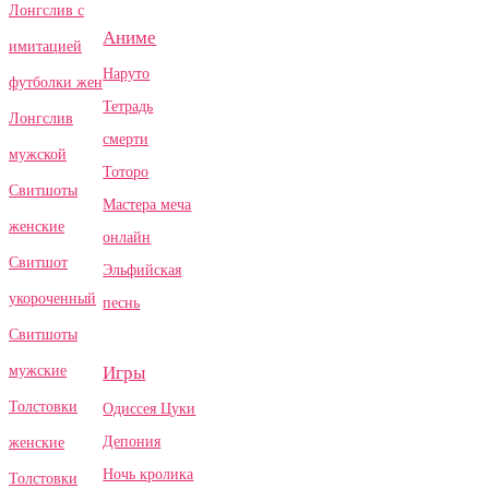
Лонгслив с
Аниме
имитацией
Наруто
футболки жен
Тетрадь
Лонгслив
смерти
мужской
Тоторо
Свитшоты
Мастера меча
женские
онлайн
Свитшот
Эльфийская
укороченный
песнь
Свитшоты
Игры
мужские
Толстовки
Одиссея Цуки
Депония
женские
Ночь кролика
Толстовки