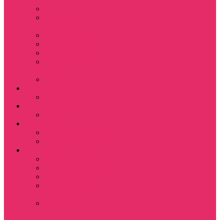
Leisure Suit Larry
Heroes Might and
Magic
Little Big Adventure
Torin’s Passage
Roblox / Роблокс
Хаги Ваги / Huggy
Wuggy
The Last of Us
Мультфильмы
Hello kitty
Знаменитости
Меган Фокс
Праздники
Новый год
Хэллоуин | Хоррор
Для школы / дома
Тетради школьные
Коврики для мыши
Термостаканы
Бутылки для
велосипеда
Показать еще
Для вас и вашего