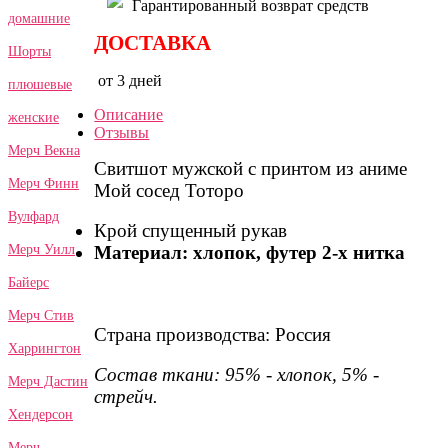
Гарантированный возврат средств
домашние
ДОСТАВКА
Шорты
от 3 дней
плюшевые
Описание
женские
Отзывы
Мерч Векна
Свитшот мужской с принтом из аниме
Мерч Финн
Мой сосед Тоторо
Вулфард
Крой спущенный рукав
Мерч Уилл
Материал: хлопок, футер 2-х нитка
Байерс
Мерч Стив
Страна производства: Россия
Харрингтон
Состав ткани: 95% - хлопок, 5% -
Мерч Дастин
стрейч.
Хендерсон
Мерч