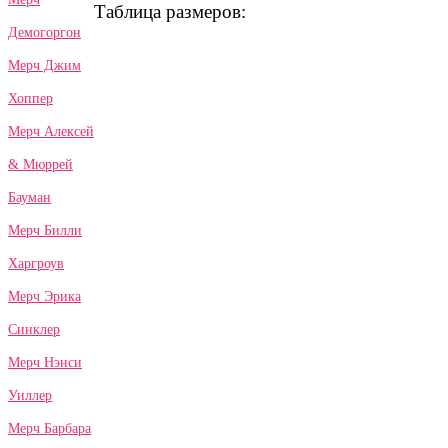
Таблица размеров:
Демогоргон
Мерч Джим
Хоппер
Мерч Алексей
& Мюррей
Бауман
Мерч Билли
Харгроув
Мерч Эрика
Синклер
Мерч Нэнси
Уиллер
Мерч Барбара