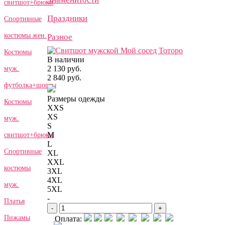
свитшот+брюки
Праздники
Спортивные
костюмы жен.
Разное
Костюмы
В наличии
2 130 руб.
муж.
2 840 руб.
футболка+шорты
Размеры одежды
Костюмы
XXS
XS
муж.
S
M
свитшот+брюки
L
Спортивные
XL
XXL
костюмы
3XL
4XL
муж.
5XL
-
Платья
-
+
Пижамы
Оплата: