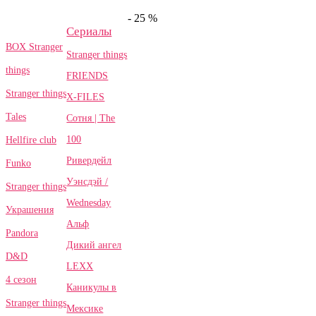
- 25 %
Сериалы
BOX Stranger
Stranger things
things
FRIENDS
Stranger things
X-FILES
Tales
Сотня | The
100
Hellfire club
Ривердейл
Funko
Уэнсдэй /
Stranger things
Wednesday
Украшения
Альф
Pandora
Дикий ангел
D&D
LEXX
4 сезон
Каникулы в
Stranger things
Мексике