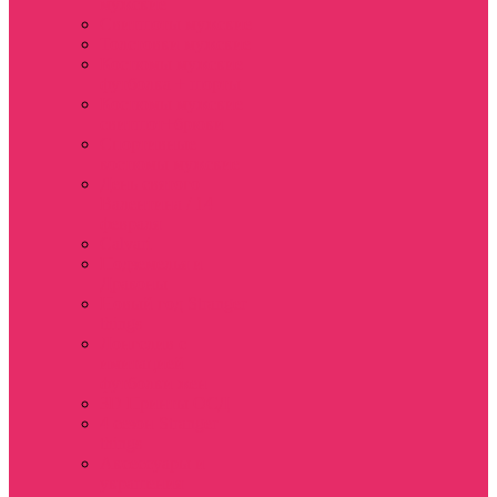
мужские
Свитшоты мужские
Толстовки мужские
Костюмы мужские
футболка + шорты
Костюмы мужские
свитшот+брюки
Спортивные
костюмы мужские
День святого
Валентина / 14
февраля
Calvari
Подземелья и
Драконы
Новый год Stranger
things
Лонгслив с
имитацией
футболки жен
3D Принты ОСД
4 сезон Stranger
things
Аксессуары и
украшения