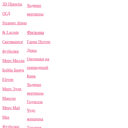
3D Принты
Ходячие
ОСД
мертвецы
Stranger things
Фильмы
& Lacoste
Гарри Поттер
Светящиеся
Дюна
футболки
Охотники на
Мерч Милли
привидений
Бобби Браун
Крик
Eleven
Ходячие
Мерч Эдди
мертвецы
Мансон
Годзилла
Мерч Mad
Чудо
Max
женщина
Футболки
Титаник