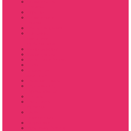
Держатель для
телефона
Игрушки
Косметички и
пеналы
Ленты для ключей
Лонгслив с
имитацией
футболки муж
Майки женские
Маски для сна
Мерч Нэнси Уиллер
Носки
Одежда для
животных
Пляжные товары
Подставки под
горячее коастер
Постеры
Светящиеся
футболки
Свечи
дизайнерские
Татуировки
Украшения Pandora