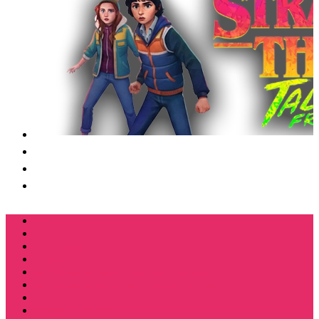
Футболки
Свитшоты
Толстовки
Лонгсливы
Костюмы мужские свитшот+брюки
Костюмы мужские футболка + шорты
Спортивные костюмы
Подарочные боксы