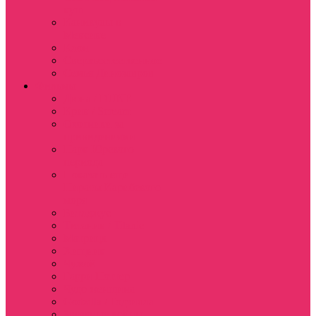
куш
Каникулы в
Мексике
Клон
Сверхъестественное
Семья Динозавров
Фильмы
Дюна / DUNE
Крик / Scream
Охотники за
привидениями
Парк Юрского
периода
Показать еще
Пираты Карибского
моря
Битлджус
Титаник / Titanic
Матрица
Хищник
Чужой
Гарри Поттер
Чудо женщина
Godzilla / Годзилла
Звездные войны