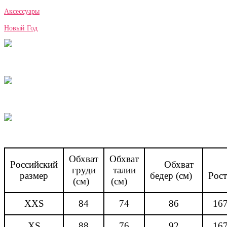
Аксессуары
Новый Год
Обхват
Обхват
Российский
Обхват
груди
талии
размер
бедер (см)
Рос
(см)
(см)
XXS
84
74
86
16
XS
88
76
92
16