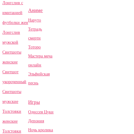
Лонгслив с
Аниме
имитацией
Наруто
футболки жен
Тетрадь
Лонгслив
смерти
мужской
Тоторо
Свитшоты
Мастера меча
женские
онлайн
Свитшот
Эльфийская
укороченный
песнь
Свитшоты
Игры
мужские
Толстовки
Одиссея Цуки
Депония
женские
Ночь кролика
Толстовки