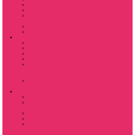
Назад в будущее
Обитель зла
Субстанция / The
Substance
Сумерки /Twilight
Челюсти / Jaws
Аниме
Наруто
Тетрадь смерти
Тоторо
Эльфийская песнь
Показать еще
Мастера меча
онлайн
Ходячий замок
Хаула
Игры
Deponia
The night of the
rabbit
Monkey Island
Одиссея Цуки
Показать еще
Among us / Амонг
ас