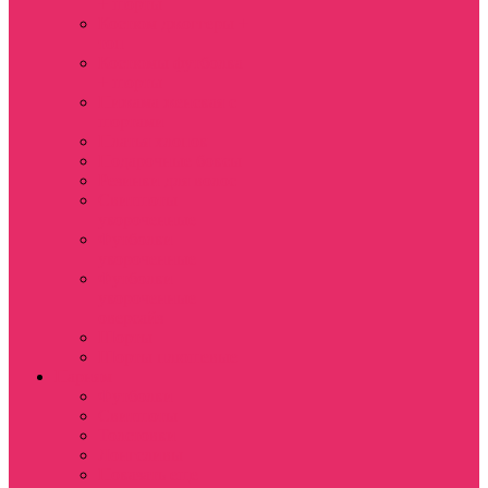
+ шорты
Костюм джоггеры +
топ
Костюмы футболка
+ шорты
Пижама женская с
шортами
Платья хлопок
Подарочные боксы
Резинки для волос
Свитшоты
укороченные
Футболки
укороченные
Футболки
укороченные
оверсайз
Шорты
Шорты плюшевые
Парням
Футболки
Свитшоты
Толстовки
Лонгсливы
Показать еще