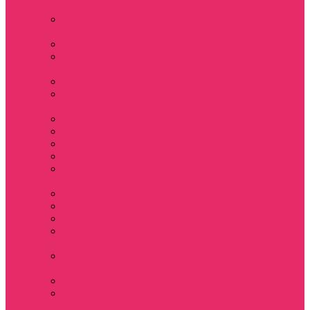
Sinclair
Мерч Барбара /
Barbara
Мерч Scoops Ahoy
Funko Stranger
things
Шопперы
Мерч Хоукинс /
Hawkins
Резинки для волос
Рюкзаки
Кружки
Термостаканы
Бутылки для
велосипеда
Тетради и блокноты
Коврики для мыши
Пазлы
Наклейки, стикеры
3D
Магниты на
холодильник
Значки
Подушки
декоративные