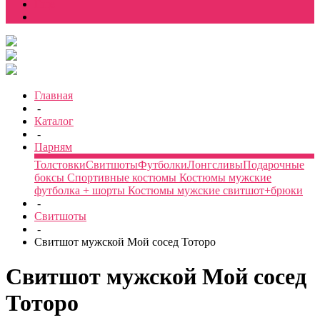
Еще
Главная
-
Каталог
-
Парням
Толстовки
Свитшоты
Футболки
Лонгсливы
Подарочные
боксы
Спортивные костюмы
Костюмы мужские
футболка + шорты
Костюмы мужские свитшот+брюки
-
Свитшоты
-
Свитшот мужской Мой сосед Тоторо
Свитшот мужской Мой сосед
Тоторо