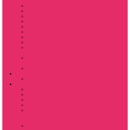
питомца
Косметички
Кружки
Ленты для ключей
Магниты
Одежда для школы
Пазлы
Подарочные боксы
Подарочные карты
Подставка под
стаканы
Подушки
декоративные
Шопперы
D&D
Дайсы
Девушкам
Футболки
Лонгсливы
Свитшоты
Толстовки
Показать еще
Спортивные
костюмы
Костюмы свитшот