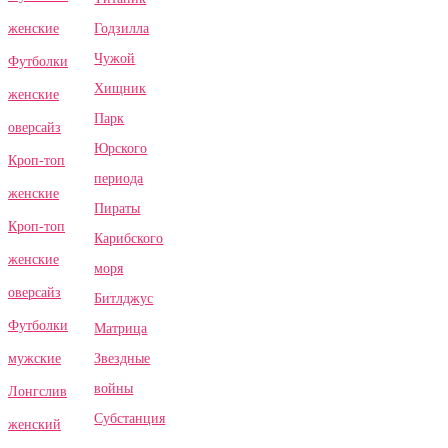
Годзилла
женские
Чужой
Футболки
Хищник
женские
Парк
оверсайз
Юрского
Кроп-топ
периода
женские
Пираты
Кроп-топ
Карибского
женские
моря
оверсайз
Битлджус
Футболки
Матрица
Звездные
мужские
войны
Лонгслив
Субстанция
женский