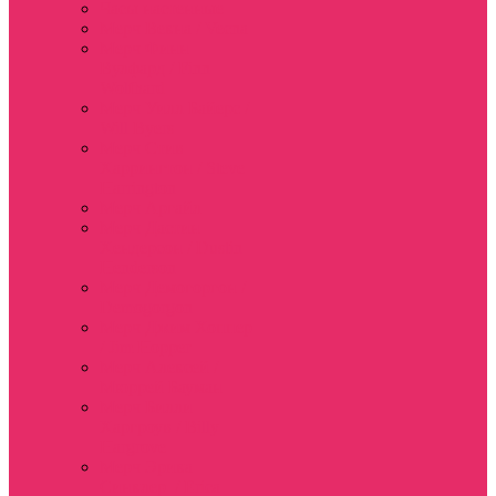
Часы настенные
Мерч Векна / Vecna
Мерч Финн
Вулфард / Finn
Wolfhard
Мерч Уилл Байерс /
Will Byers
Мерч Стив
Харрингтон / Steve
Harrington
Мерч Аргайл
Мерч Дастин
Хендерсон / Dustin
Henderson
Мерч Демогоргон /
Demogorgon
Мерч Джим Хоппер
/ Jim Hopper
Мерч Алексей /
Мюррей Бауман
Мерч Билли
Харгроув / Billy
Hargrove
Мерч Эрика
Синклер / Erica