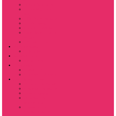
Leisure Suit Larry
Heroes Might and
Magic
Little Big Adventure
Torin’s Passage
Roblox / Роблокс
Хаги Ваги / Huggy
Wuggy
The Last of Us
Мультфильмы
Hello kitty
Знаменитости
Меган Фокс
Праздники
Новый год
Хэллоуин | Хоррор
Для школы / дома
Тетради школьные
Коврики для мыши
Термостаканы
Бутылки для
велосипеда
Показать еще
Для вас и вашего