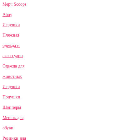
Мерч Scoops
Ahoy
Игрушки
Пляжная
одежда и
аксессуары
Одежда для
животных
Игрушки
Подушки
Шопперы
Мешок для
обуви
Резинки для