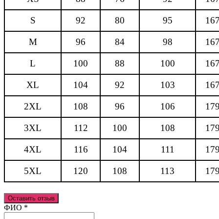
S
92
80
95
16
M
96
84
98
16
L
100
88
100
16
XL
104
92
103
16
2XL
108
96
106
17
3XL
112
100
108
17
4XL
116
104
111
17
5XL
120
108
113
17
Оставить отзыв
Ваш отзыв был отправлен!
ФИО
*