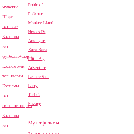
Roblox /
мужские
Роблокс
Шорты
Monkey Island
женские
Heroes IV
Костюмы
Among us
жен.
Хаги Ваги
футболка+шорты
Little Big
Костюм жен.
Adventure
топ+шорты
Leisure Suit
Larry
Костюмы
Torin’s
жен.
Passage
свитшот+шорты
Костюмы
Мультфильмы
жен.
Знаменитости