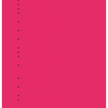
Hellfire club
WSQK
Показать еще
Stranger Tales 85
Мерч Милли Бобби
Браун / Оди Eleven
Мерч Эдди Мансон
/ Eddie Munson
Мерч Макс
Мейфилд / MadMax
Дерек осд
Футболки женские
Футболки женские
укороченные
Футболки женские
укороченные
оверсайз
Футболка женская
оверсайз
Лонгсливы
женские
Свитшоты женские
Свитшот женский
укороченный