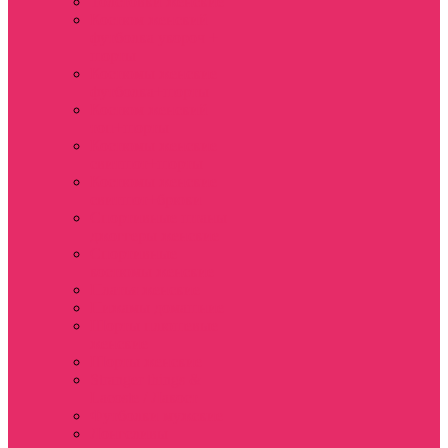
Толстовки женские
Костюм женский
футболка укороч +
шорты
Костюмы женские
футболка+шорты
Костюм женский
топ+шорты
Костюмы женские
свитшот+шорты
Костюмы женские
свитшот+брюки
Спортивные штаны
джоггеры женские
Спортивные
костюмы женские
Платья женские
Пижамы домашние
Шорты плюшевые
женские
Шорты женские
Stranger things &
Lacoste / Лакост
Футболки мужские
Лонгсливы