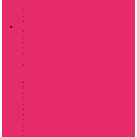
Мексике
Клон
Сверхъестественное
Семья Динозавров
Фильмы
Дюна / DUNE
Крик / Scream
Охотники за
привидениями
Парк Юрского
периода
Показать еще
Пираты Карибского
моря
Битлджус
Титаник / Titanic
Матрица
Хищник
Чужой
Гарри Поттер
Чудо женщина
Godzilla / Годзилла
Звездные войны
Назад в будущее
Обитель зла