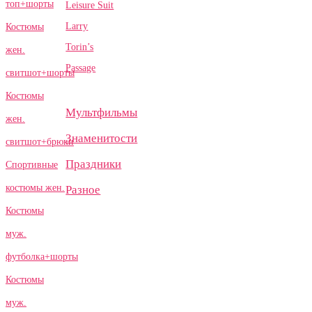
топ+шорты
Leisure Suit
Larry
Костюмы
Torin’s
жен.
Passage
свитшот+шорты
Костюмы
Мультфильмы
жен.
Знаменитости
свитшот+брюки
Праздники
Спортивные
костюмы жен.
Разное
Костюмы
муж.
футболка+шорты
Костюмы
муж.