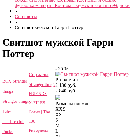
футболка + шорты
Костюмы мужские свитшот+брюки
-
Свитшоты
-
Свитшот мужской Гарри Поттер
Свитшот мужской Гарри
Поттер
- 25 %
Сериалы
В наличии
BOX Stranger
Stranger things
2 130 руб.
2 840 руб.
things
FRIENDS
Stranger things
X-FILES
Размеры одежды
XXS
Tales
Сотня | The
XS
S
100
Hellfire club
M
Ривердейл
L
Funko
XL