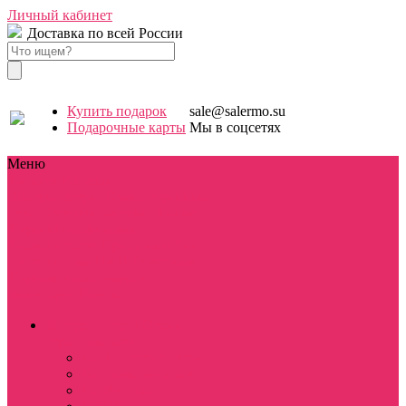
Личный кабинет
Доставка по всей России
Купить подарок
sale@salermo.su
Подарочные карты
Мы в соцсетях
Меню
Каталог
Каталог
Stranger things / Очень странные
дела
Сериалы
Фильмы
Аниме
Игры
Мультфильмы
Знаменитости
Праздники
Для
школы / дома
D&D
Девушкам
Парням
Аксессуары и
бижутерия
Разное
Stranger things / Очень
странные дела
BOX Stranger things
Костюмы косплей
Hellfire club