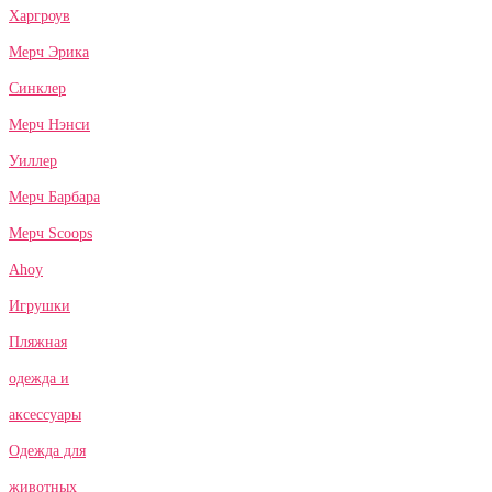
Харгроув
Мерч Эрика
Синклер
Мерч Нэнси
Уиллер
Мерч Барбара
Мерч Scoops
Ahoy
Игрушки
Пляжная
одежда и
аксессуары
Одежда для
животных