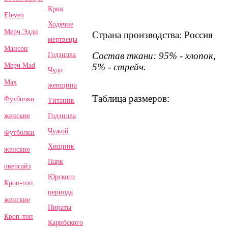
Крик
Eleven
Ходячие
Мерч Эдди
Страна производства: Россия
мертвецы
Мансон
Состав ткани: 95% - хлопок,
Годзилла
5% - стрейч.
Мерч Mad
Чудо
Max
женщина
Таблица размеров:
Футболки
Титаник
Годзилла
женские
Чужой
Футболки
Хищник
женские
Парк
оверсайз
Юрского
Кроп-топ
периода
женские
Пираты
Кроп-топ
Карибского