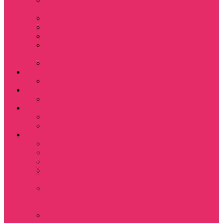
Heroes Might and
Magic
Little Big Adventure
Torin’s Passage
Roblox / Роблокс
Хаги Ваги / Huggy
Wuggy
The Last of Us
Мультфильмы
Hello kitty
Знаменитости
Меган Фокс
Праздники
Новый год
Хэллоуин | Хоррор
Для школы / дома
Тетради школьные
Коврики для мыши
Термостаканы
Бутылки для
велосипеда
Показать еще
Для вас и вашего
питомца
Косметички