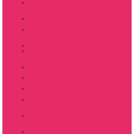
Мерч Финн
Вулфард / Finn
Wolfhard
Мерч Уилл Байерс /
Will Byers
Мерч Стив
Харрингтон / Steve
Harrington
Мерч Аргайл
Мерч Дастин
Хендерсон / Dustin
Henderson
Мерч Демогоргон /
Demogorgon
Мерч Джим Хоппер
/ Jim Hopper
Мерч Алексей /
Мюррей Бауман
Мерч Билли
Харгроув / Billy
Hargrove
Мерч Эрика
Синклер / Erica
Sinclair
Мерч Барбара /