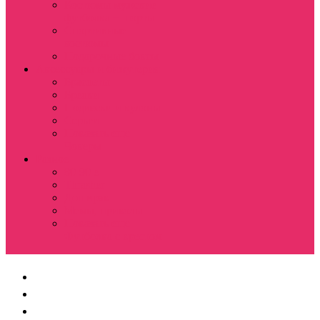
Костюмы мужские
футболка + шорты
Спортивные
костюмы
Подарочные боксы
Аксессуары и бижутерия
Браслеты
Брелки
Подвески и кулоны
Серьги
Показать еще
Чокеры
Разное
80-90 е
Thrasher
Доширак
Мемы, приколы
Показать еще
Футболка с крестом