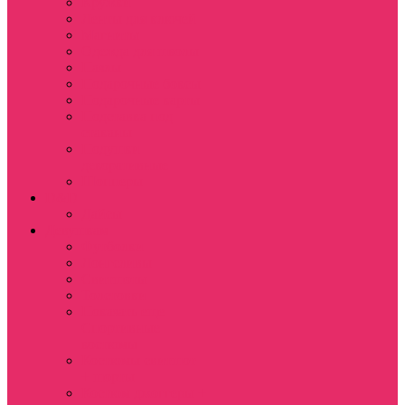
Кружки
Ленты для ключей
Магниты
Одежда для школы
Пазлы
Подарочные боксы
Подарочные карты
Подставка под
стаканы
Подушки
декоративные
Шопперы
D&D
Дайсы
Девушкам
Футболки
Лонгсливы
Свитшоты
Толстовки
Показать еще
Спортивные
костюмы
Костюмы свитшот
+ шорты
Костюм джоггеры +