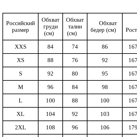
Обхват
Обхват
Российский
Обхват
груди
талии
размер
бедер (см)
Рос
(см)
(см)
XXS
84
74
86
16
XS
88
76
92
16
S
92
80
95
16
M
96
84
98
16
L
100
88
100
16
XL
104
92
103
16
2XL
108
96
106
17