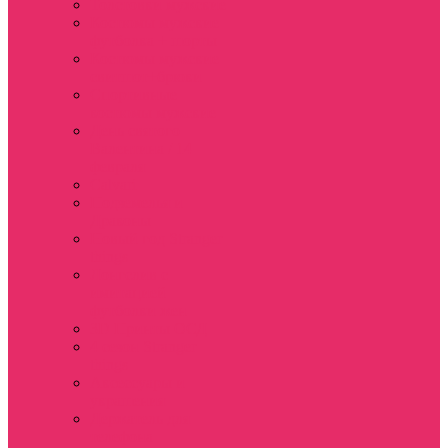
Толстовки мужские
Костюмы мужские
футболка + шорты
Костюмы мужские
свитшот+брюки
Спортивные
костюмы мужские
День святого
Валентина / 14
февраля
Calvari
Подземелья и
Драконы
Новый год Stranger
things
Лонгслив с
имитацией
футболки жен
3D Принты ОСД
4 сезон Stranger
things
Аксессуары и
украшения
Держатель для
телефона