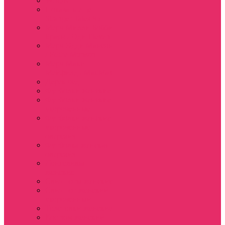
WSQK
Показать еще
Stranger Tales 85
Мерч Милли Бобби
Браун / Оди Eleven
Мерч Эдди Мансон
/ Eddie Munson
Мерч Макс
Мейфилд / MadMax
Дерек осд
Футболки женские
Футболки женские
укороченные
Футболки женские
укороченные
оверсайз
Футболка женская
оверсайз
Лонгсливы
женские
Свитшоты женские
Свитшот женский
укороченный
Толстовки женские
Костюм женский