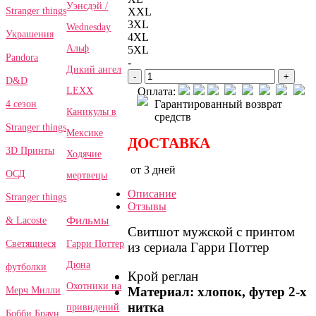
Уэнсдэй /
Stranger things
XXL
3XL
Wednesday
Украшения
4XL
Альф
5XL
Pandora
-
Дикий ангел
-
+
D&D
LEXX
Оплата:
Гарантированный возврат
4 сезон
Каникулы в
средств
Stranger things
Мексике
ДОСТАВКА
3D Принты
Ходячие
от 3 дней
ОСД
мертвецы
Описание
Stranger things
Отзывы
Фильмы
& Lacoste
Свитшот мужской с принтом
Гарри Поттер
Светящиеся
из сериала Гарри Поттер
Дюна
футболки
Крой реглан
Охотники на
Материал: хлопок, футер 2-х
Мерч Милли
нитка
привидений
Бобби Браун