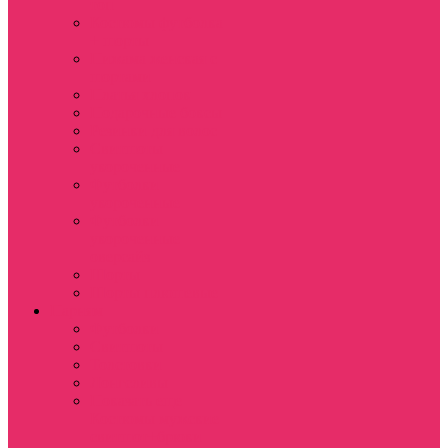
топ
Костюмы футболка
+ шорты
Пижама женская с
шортами
Платья хлопок
Подарочные боксы
Резинки для волос
Свитшоты
укороченные
Футболки
укороченные
Футболки
укороченные
оверсайз
Шорты
Шорты плюшевые
Парням
Футболки
Свитшоты
Толстовки
Лонгсливы
Показать еще
Костюмы мужские
свитшот+брюки