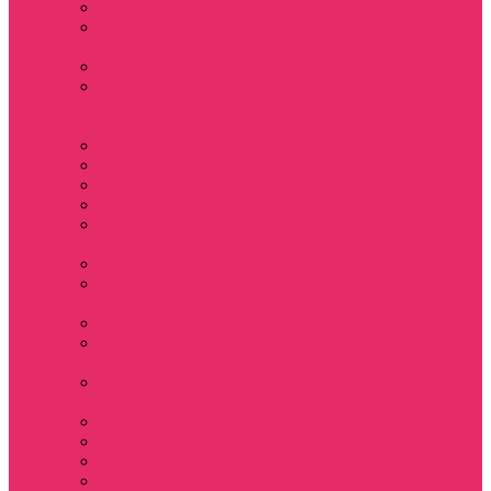
Игрушки
Косметички и
пеналы
Ленты для ключей
Лонгслив с
имитацией
футболки муж
Майки женские
Маски для сна
Мерч Нэнси Уиллер
Носки
Одежда для
животных
Пляжные товары
Подставки под
горячее коастер
Постеры
Светящиеся
футболки
Свечи
дизайнерские
Татуировки
Украшения Pandora
Часы настенные
Мерч Векна / Vecna