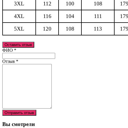
3XL
112
100
108
17
4XL
116
104
111
17
5XL
120
108
113
17
Оставить отзыв
Ваш отзыв был отправлен!
ФИО
*
Отзыв
*
Отправить отзыв
Вы смотрели