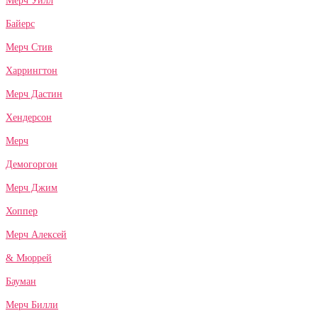
Мерч Уилл
Байерс
Мерч Стив
Харрингтон
Мерч Дастин
Хендерсон
Мерч
Демогоргон
Мерч Джим
Хоппер
Мерч Алексей
& Мюррей
Бауман
Мерч Билли