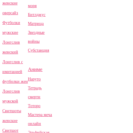
женские
моря
оверсайз
Битлджус
Футболки
Матрица
Звездные
мужские
войны
Лонгслив
Субстанция
женский
Лонгслив с
Аниме
имитацией
Наруто
футболки жен
Тетрадь
Лонгслив
смерти
мужской
Тоторо
Свитшоты
Мастера меча
женские
онлайн
Свитшот
Эльфийская