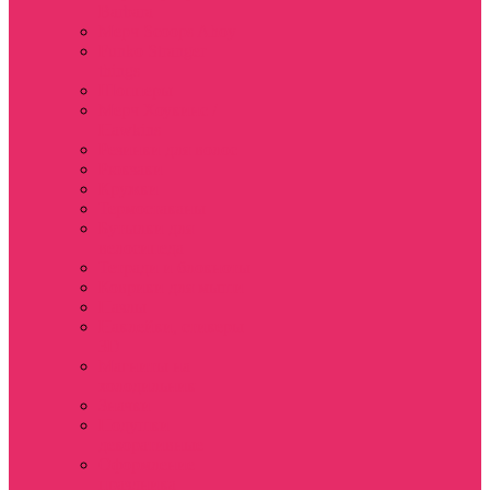
Barbara
Мерч Scoops Ahoy
Funko Stranger
things
Шопперы
Мерч Хоукинс /
Hawkins
Резинки для волос
Рюкзаки
Кружки
Термостаканы
Бутылки для
велосипеда
Тетради и блокноты
Коврики для мыши
Пазлы
Наклейки, стикеры
3D
Магниты на
холодильник
Значки
Подушки
декоративные
Оформление
праздника