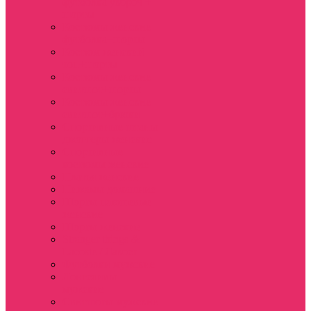
футболка укороч +
шорты
Костюмы женские
футболка+шорты
Костюм женский
топ+шорты
Костюмы женские
свитшот+шорты
Костюмы женские
свитшот+брюки
Спортивные штаны
джоггеры женские
Спортивные
костюмы женские
Платья женские
Пижамы домашние
Шорты плюшевые
женские
Шорты женские
Stranger things &
Lacoste / Лакост
Футболки мужские
Лонгсливы
мужские
Свитшоты мужские