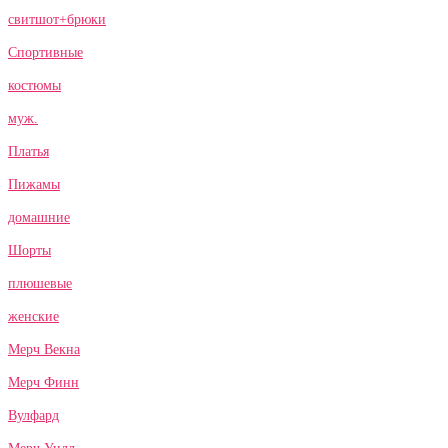
свитшот+брюки
Спортивные
костюмы
муж.
Платья
Пижамы
домашние
Шорты
плюшевые
женские
Мерч Векна
Мерч Финн
Вулфард