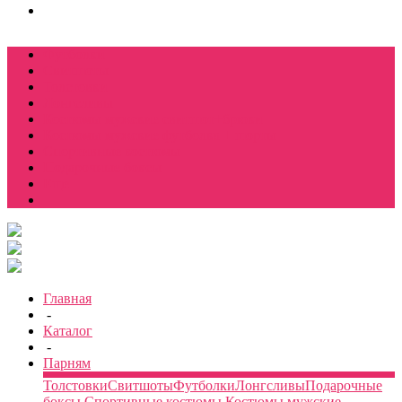
Футболки
Свитшоты
Толстовки
Лонгсливы
Костюмы мужские свитшот+брюки
Костюмы мужские футболка + шорты
Спортивные костюмы
Подарочные боксы
Еще
Главная
-
Каталог
-
Парням
Толстовки
Свитшоты
Футболки
Лонгсливы
Подарочные
боксы
Спортивные костюмы
Костюмы мужские