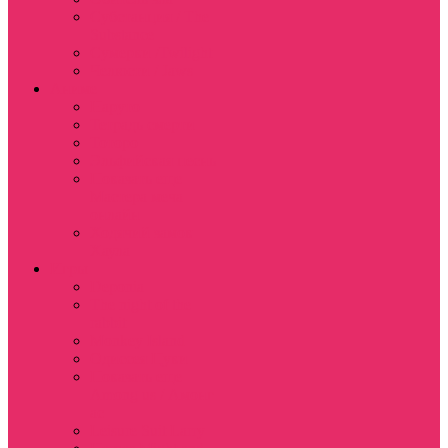
Субстанция / The
Substance
Сумерки /Twilight
Челюсти / Jaws
Аниме
Наруто
Тетрадь смерти
Тоторо
Эльфийская песнь
Показать еще
Мастера меча
онлайн
Ходячий замок
Хаула
Игры
Deponia
The night of the
rabbit
Monkey Island
Одиссея Цуки
Показать еще
Among us / Амонг
ас
Leisure Suit Larry