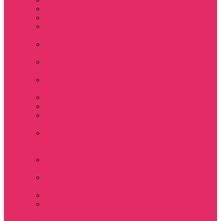
Hellfire club
WSQK
Показать еще
Stranger Tales 85
Мерч Милли Бобби
Браун / Оди Eleven
Мерч Эдди Мансон
/ Eddie Munson
Мерч Макс
Мейфилд / MadMax
Дерек осд
Футболки женские
Футболки женские
укороченные
Футболки женские
укороченные
оверсайз
Футболка женская
оверсайз
Лонгсливы
женские
Свитшоты женские
Свитшот женский
укороченный