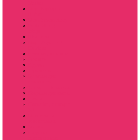
Sinclair
Мерч Барбара /
Barbara
Мерч Scoops Ahoy
Funko Stranger
things
Шопперы
Мерч Хоукинс /
Hawkins
Резинки для волос
Рюкзаки
Кружки
Термостаканы
Бутылки для
велосипеда
Тетради и блокноты
Коврики для мыши
Пазлы
Наклейки, стикеры
3D
Магниты на
холодильник
Значки
Подушки
декоративные