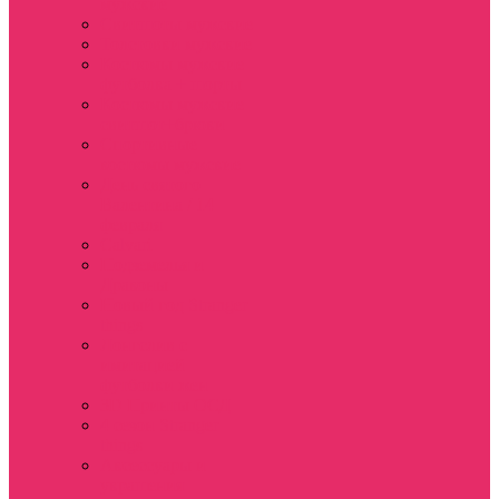
мужские
Свитшоты мужские
Толстовки мужские
Костюмы мужские
футболка + шорты
Костюмы мужские
свитшот+брюки
Спортивные
костюмы мужские
День святого
Валентина / 14
февраля
Calvari
Подземелья и
Драконы
Новый год Stranger
things
Лонгслив с
имитацией
футболки жен
3D Принты ОСД
4 сезон Stranger
things
Аксессуары и
украшения