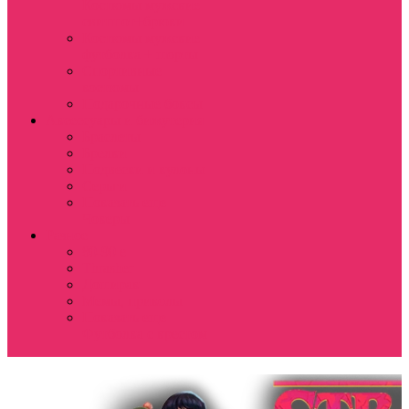
Костюмы мужские
свитшот+брюки
Костюмы мужские
футболка + шорты
Спортивные
костюмы
Подарочные боксы
Аксессуары и бижутерия
Браслеты
Брелки
Подвески и кулоны
Серьги
Показать еще
Чокеры
Разное
80-90 е
Thrasher
Доширак
Мемы, приколы
Показать еще
Футболка с крестом