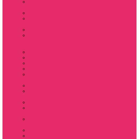
Держатель для
телефона
Игрушки
Косметички и
пеналы
Ленты для ключей
Лонгслив с
имитацией
футболки муж
Майки женские
Маски для сна
Мерч Нэнси Уиллер
Носки
Одежда для
животных
Пляжные товары
Подставки под
горячее коастер
Постеры
Светящиеся
футболки
Свечи
дизайнерские
Татуировки
Украшения Pandora