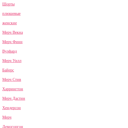
Шорты
плюшевые
женские
Мерч Векна
Мерч Финн
Вулфард
Мерч Уилл
Байерс
Мерч Стив
Харрингтон
Мерч Дастин
Хендерсон
Мерч
Демогоргон