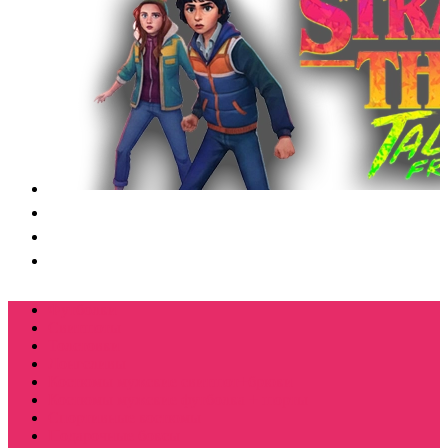
Футболки
Свитшоты
Толстовки
Лонгсливы
Костюмы мужские свитшот+брюки
Костюмы мужские футболка + шорты
Спортивные костюмы
Подарочные боксы