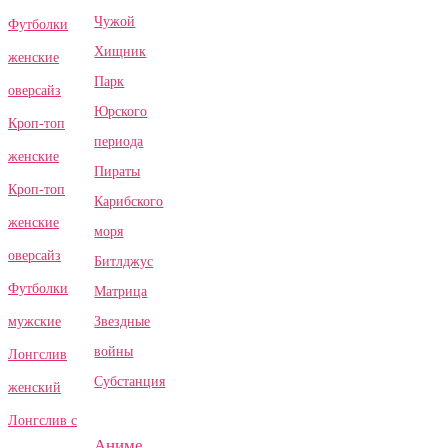
Чужой
Футболки
Хищник
женские
Парк
оверсайз
Юрского
Кроп-топ
периода
женские
Пираты
Кроп-топ
Карибского
женские
моря
оверсайз
Битлджус
Футболки
Матрица
Звездные
мужские
войны
Лонгслив
Субстанция
женский
Лонгслив с
Аниме