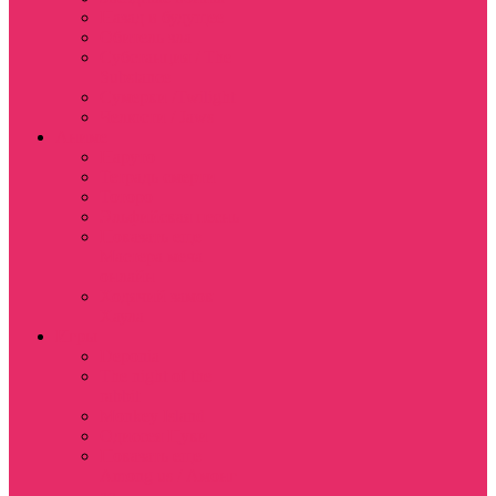
Назад в будущее
Обитель зла
Субстанция / The
Substance
Сумерки /Twilight
Челюсти / Jaws
Аниме
Наруто
Тетрадь смерти
Тоторо
Эльфийская песнь
Показать еще
Мастера меча
онлайн
Ходячий замок
Хаула
Игры
Deponia
The night of the
rabbit
Monkey Island
Одиссея Цуки
Показать еще
Among us / Амонг
ас