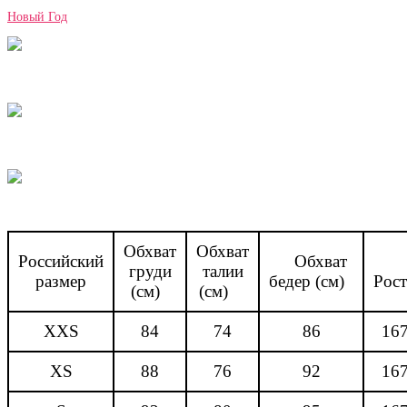
Новый Год
Обхват
Обхват
Российский
Обхват
груди
талии
размер
бедер (см)
Рос
(см)
(см)
XXS
84
74
86
16
XS
88
76
92
16