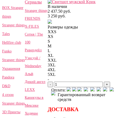
Сериалы
В наличии
BOX Stranger
Stranger things
2 437.50 руб.
3 250 руб.
things
FRIENDS
Stranger things
X-FILES
Размеры одежды
XXS
Tales
Сотня | The
XS
S
100
Hellfire club
M
Ривердейл
L
Funko
XL
Уэнсдэй /
Stranger things
XXL
3XL
Wednesday
Украшения
4XL
Альф
5XL
Pandora
-
Дикий ангел
-
+
D&D
LEXX
Оплата:
Гарантированный возврат
4 сезон
Каникулы в
средств
Stranger things
Мексике
ДОСТАВКА
3D Принты
Ходячие