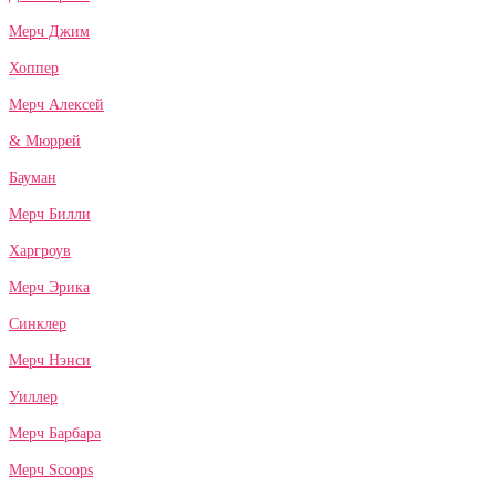
Мерч Джим
Хоппер
Мерч Алексей
& Мюррей
Бауман
Мерч Билли
Харгроув
Мерч Эрика
Синклер
Мерч Нэнси
Уиллер
Мерч Барбара
Мерч Scoops