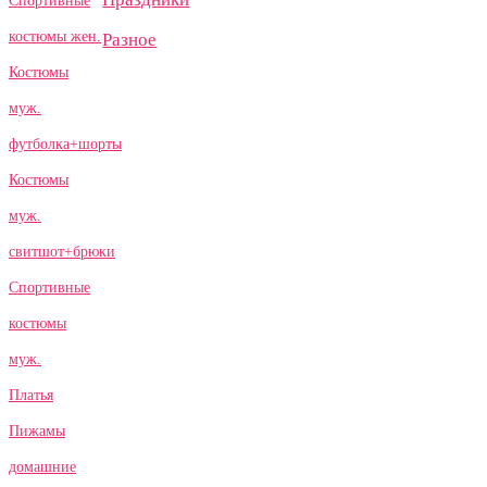
Спортивные
костюмы жен.
Разное
Костюмы
муж.
футболка+шорты
Костюмы
муж.
свитшот+брюки
Спортивные
костюмы
муж.
Платья
Пижамы
домашние