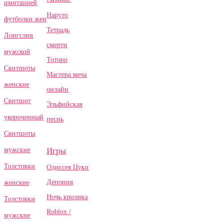
имитацией
Наруто
футболки жен
Тетрадь
Лонгслив
смерти
мужской
Тоторо
Свитшоты
Мастера меча
женские
онлайн
Свитшот
Эльфийская
укороченный
песнь
Свитшоты
Игры
мужские
Толстовки
Одиссея Цуки
Депония
женские
Ночь кролика
Толстовки
Roblox /
мужские