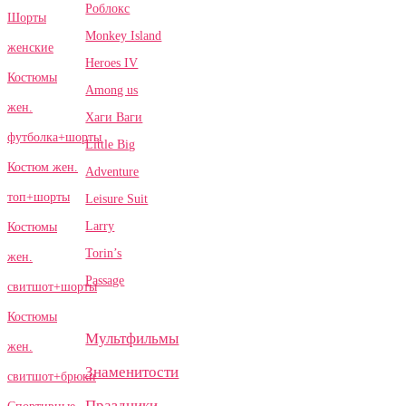
Роблокс
Шорты
Monkey Island
женские
Heroes IV
Костюмы
Among us
жен.
Хаги Ваги
футболка+шорты
Little Big
Костюм жен.
Adventure
топ+шорты
Leisure Suit
Larry
Костюмы
Torin’s
жен.
Passage
свитшот+шорты
Костюмы
Мультфильмы
жен.
Знаменитости
свитшот+брюки
Праздники