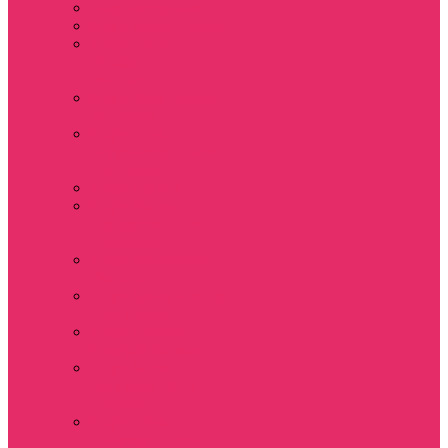
Часы настенные
Мерч Векна / Vecna
Мерч Финн
Вулфард / Finn
Wolfhard
Мерч Уилл Байерс /
Will Byers
Мерч Стив
Харрингтон / Steve
Harrington
Мерч Аргайл
Мерч Дастин
Хендерсон / Dustin
Henderson
Мерч Демогоргон /
Demogorgon
Мерч Джим Хоппер
/ Jim Hopper
Мерч Алексей /
Мюррей Бауман
Мерч Билли
Харгроув / Billy
Hargrove
Мерч Эрика
Синклер / Erica