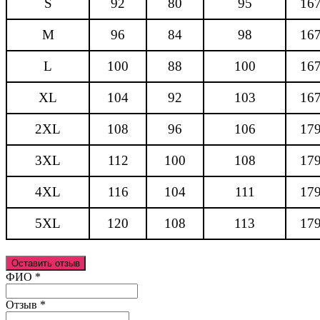
S
92
80
95
16
M
96
84
98
16
L
100
88
100
16
XL
104
92
103
16
2XL
108
96
106
17
3XL
112
100
108
17
4XL
116
104
111
17
5XL
120
108
113
17
Оставить отзыв
Ваш отзыв был отправлен!
ФИО
*
Отзыв
*