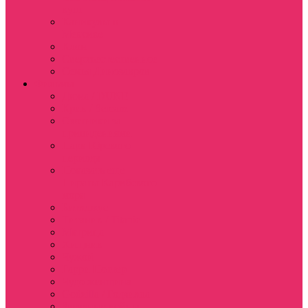
куш
Каникулы в
Мексике
Клон
Сверхъестественное
Семья Динозавров
Фильмы
Дюна / DUNE
Крик / Scream
Охотники за
привидениями
Парк Юрского
периода
Показать еще
Пираты Карибского
моря
Битлджус
Титаник / Titanic
Матрица
Хищник
Чужой
Гарри Поттер
Чудо женщина
Godzilla / Годзилла
Звездные войны