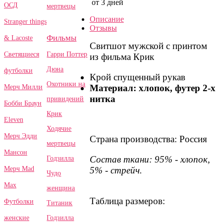
от 3 дней
ОСД
мертвецы
Описание
Stranger things
Отзывы
Фильмы
& Lacoste
Свитшот мужской с принтом
Гарри Поттер
Светящиеся
из фильма Крик
Дюна
футболки
Крой спущенный рукав
Охотники на
Материал: хлопок, футер 2-х
Мерч Милли
нитка
привидений
Бобби Браун
Крик
Eleven
Ходячие
Мерч Эдди
Страна производства: Россия
мертвецы
Мансон
Состав ткани: 95% - хлопок,
Годзилла
5% - стрейч.
Мерч Mad
Чудо
Max
женщина
Таблица размеров:
Футболки
Титаник
Годзилла
женские