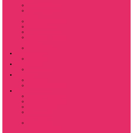
Leisure Suit Larry
Heroes Might and
Magic
Little Big Adventure
Torin’s Passage
Roblox / Роблокс
Хаги Ваги / Huggy
Wuggy
The Last of Us
Мультфильмы
Hello kitty
Знаменитости
Меган Фокс
Праздники
Новый год
Хэллоуин | Хоррор
Для школы / дома
Тетради школьные
Коврики для мыши
Термостаканы
Бутылки для
велосипеда
Показать еще
Для вас и вашего