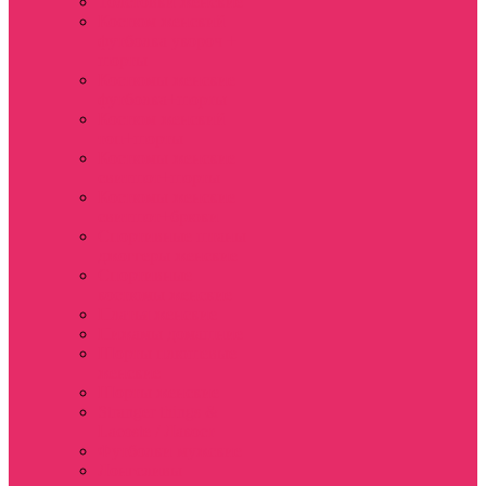
Толстовки женские
Костюм женский
футболка укороч +
шорты
Костюмы женские
футболка+шорты
Костюм женский
топ+шорты
Костюмы женские
свитшот+шорты
Костюмы женские
свитшот+брюки
Спортивные штаны
джоггеры женские
Спортивные
костюмы женские
Платья женские
Пижамы домашние
Шорты плюшевые
женские
Шорты женские
Stranger things &
Lacoste / Лакост
Футболки мужские
Лонгсливы