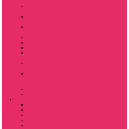
+ шорты
Костюм джоггеры +
топ
Костюмы футболка
+ шорты
Пижама женская с
шортами
Платья хлопок
Подарочные боксы
Резинки для волос
Свитшоты
укороченные
Футболки
укороченные
Футболки
укороченные
оверсайз
Шорты
Шорты плюшевые
Парням
Футболки
Свитшоты
Толстовки
Лонгсливы
Показать еще