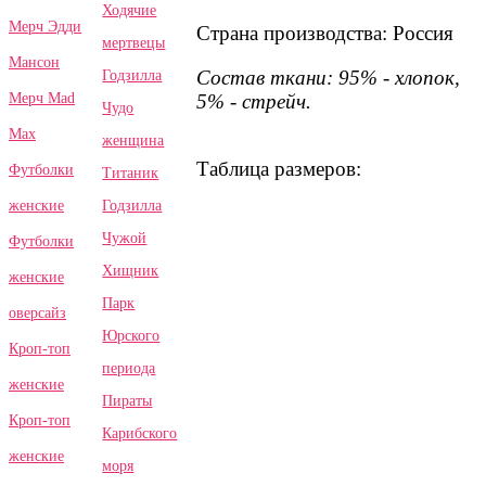
Ходячие
Мерч Эдди
Страна производства: Россия
мертвецы
Мансон
Состав ткани: 95% - хлопок,
Годзилла
5% - стрейч.
Мерч Mad
Чудо
Max
женщина
Таблица размеров:
Футболки
Титаник
Годзилла
женские
Чужой
Футболки
Хищник
женские
Парк
оверсайз
Юрского
Кроп-топ
периода
женские
Пираты
Кроп-топ
Карибского
женские
моря