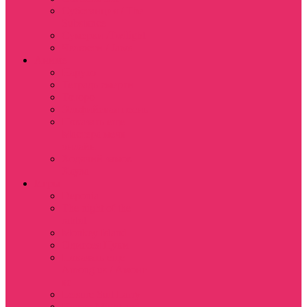
Субстанция / The
Substance
Сумерки /Twilight
Челюсти / Jaws
Аниме
Наруто
Тетрадь смерти
Тоторо
Эльфийская песнь
Показать еще
Мастера меча
онлайн
Ходячий замок
Хаула
Игры
Deponia
The night of the
rabbit
Monkey Island
Одиссея Цуки
Показать еще
Among us / Амонг
ас
Leisure Suit Larry
Heroes Might and