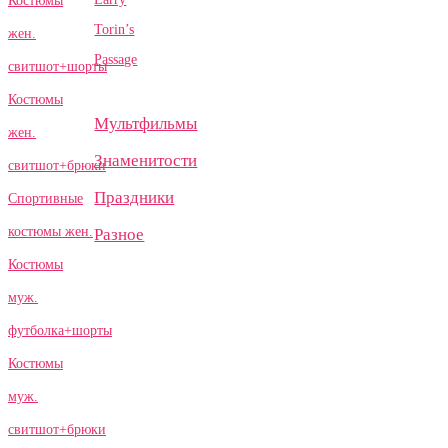
Костюмы
Torin’s
жен.
Passage
свитшот+шорты
Костюмы
Мультфильмы
жен.
Знаменитости
свитшот+брюки
Праздники
Спортивные
костюмы жен.
Разное
Костюмы
муж.
футболка+шорты
Костюмы
муж.
свитшот+брюки