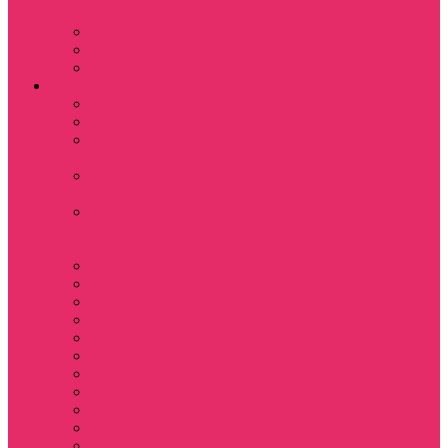
Мексике
Клон
Сверхъестественное
Семья Динозавров
Фильмы
Дюна / DUNE
Крик / Scream
Охотники за
привидениями
Парк Юрского
периода
Показать еще
Пираты Карибского
моря
Битлджус
Титаник / Titanic
Матрица
Хищник
Чужой
Гарри Поттер
Чудо женщина
Godzilla / Годзилла
Звездные войны
Назад в будущее
Обитель зла