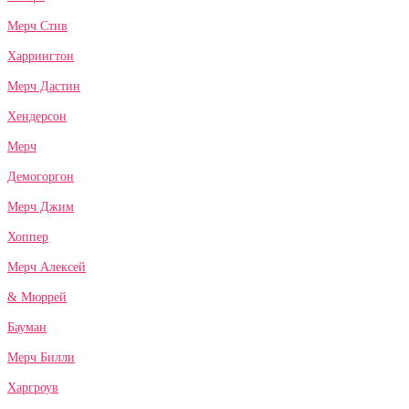
Мерч Стив
Харрингтон
Мерч Дастин
Хендерсон
Мерч
Демогоргон
Мерч Джим
Хоппер
Мерч Алексей
& Мюррей
Бауман
Мерч Билли
Харгроув