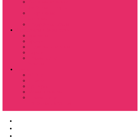
Костюмы мужские
футболка + шорты
Спортивные
костюмы
Подарочные боксы
Аксессуары и бижутерия
Браслеты
Брелки
Подвески и кулоны
Серьги
Показать еще
Чокеры
Разное
80-90 е
Thrasher
Доширак
Мемы, приколы
Показать еще
Футболка с крестом