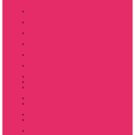
футболка укороч +
шорты
Костюмы женские
футболка+шорты
Костюм женский
топ+шорты
Костюмы женские
свитшот+шорты
Костюмы женские
свитшот+брюки
Спортивные штаны
джоггеры женские
Спортивные
костюмы женские
Платья женские
Пижамы домашние
Шорты плюшевые
женские
Шорты женские
Stranger things &
Lacoste / Лакост
Футболки мужские
Лонгсливы
мужские
Свитшоты мужские