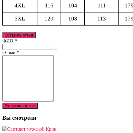
4XL
116
104
111
17
5XL
120
108
113
17
Оставить отзыв
Ваш отзыв был отправлен!
ФИО
*
Отзыв
*
Отправить отзыв
Вы смотрели