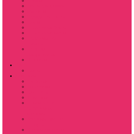
Кружки
Ленты для ключей
Магниты
Одежда для школы
Пазлы
Подарочные боксы
Подарочные карты
Подставка под
стаканы
Подушки
декоративные
Шопперы
D&D
Дайсы
Девушкам
Футболки
Лонгсливы
Свитшоты
Толстовки
Показать еще
Спортивные
костюмы
Костюмы свитшот
+ шорты
Костюм джоггеры +