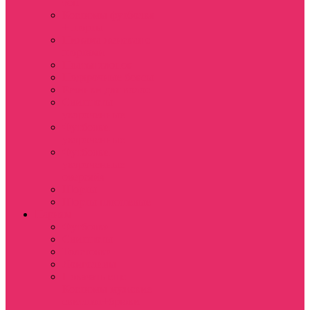
топ
Костюмы футболка
+ шорты
Пижама женская с
шортами
Платья хлопок
Подарочные боксы
Резинки для волос
Свитшоты
укороченные
Футболки
укороченные
Футболки
укороченные
оверсайз
Шорты
Шорты плюшевые
Парням
Футболки
Свитшоты
Толстовки
Лонгсливы
Показать еще
Костюмы мужские
свитшот+брюки