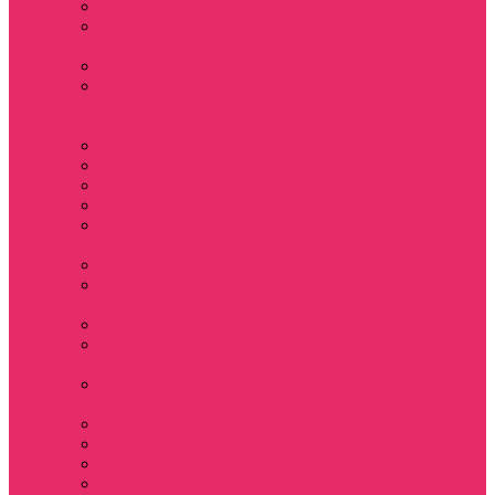
Игрушки
Косметички и
пеналы
Ленты для ключей
Лонгслив с
имитацией
футболки муж
Майки женские
Маски для сна
Мерч Нэнси Уиллер
Носки
Одежда для
животных
Пляжные товары
Подставки под
горячее коастер
Постеры
Светящиеся
футболки
Свечи
дизайнерские
Татуировки
Украшения Pandora
Часы настенные
Мерч Векна / Vecna