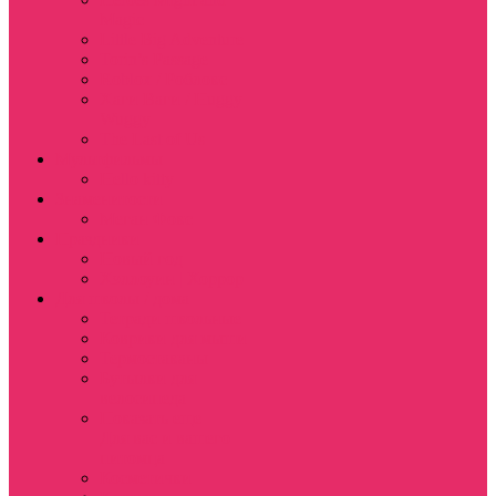
Magic
Little Big Adventure
Torin’s Passage
Roblox / Роблокс
Хаги Ваги / Huggy
Wuggy
The Last of Us
Мультфильмы
Hello kitty
Знаменитости
Меган Фокс
Праздники
Новый год
Хэллоуин | Хоррор
Для школы / дома
Тетради школьные
Коврики для мыши
Термостаканы
Бутылки для
велосипеда
Показать еще
Для вас и вашего
питомца
Косметички