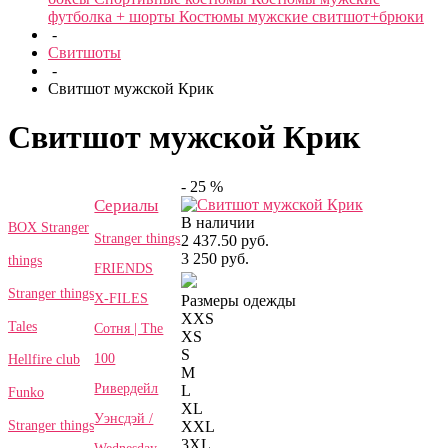
футболка + шорты
Костюмы мужские свитшот+брюки
-
Свитшоты
-
Свитшот мужской Крик
Свитшот мужской Крик
- 25 %
Сериалы
В наличии
BOX Stranger
Stranger things
2 437.50 руб.
3 250 руб.
things
FRIENDS
Stranger things
X-FILES
Размеры одежды
XXS
Tales
Сотня | The
XS
S
100
Hellfire club
M
Ривердейл
L
Funko
XL
Уэнсдэй /
Stranger things
XXL
3XL