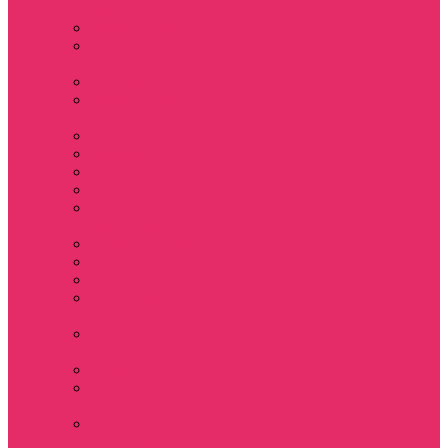
Barbara
Мерч Scoops Ahoy
Funko Stranger
things
Шопперы
Мерч Хоукинс /
Hawkins
Резинки для волос
Рюкзаки
Кружки
Термостаканы
Бутылки для
велосипеда
Тетради и блокноты
Коврики для мыши
Пазлы
Наклейки, стикеры
3D
Магниты на
холодильник
Значки
Подушки
декоративные
Оформление
праздника