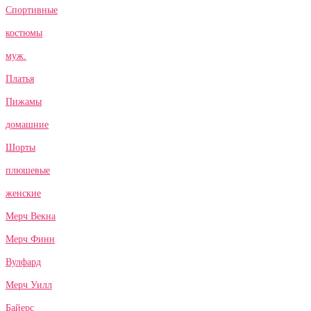
Спортивные
костюмы
муж.
Платья
Пижамы
домашние
Шорты
плюшевые
женские
Мерч Векна
Мерч Финн
Вулфард
Мерч Уилл
Байерс