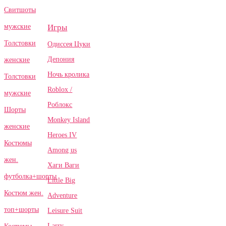
Свитшоты
Игры
мужские
Толстовки
Одиссея Цуки
Депония
женские
Ночь кролика
Толстовки
Roblox /
мужские
Роблокс
Шорты
Monkey Island
женские
Heroes IV
Костюмы
Among us
жен.
Хаги Ваги
футболка+шорты
Little Big
Костюм жен.
Adventure
топ+шорты
Leisure Suit
Larry