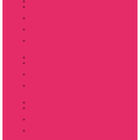
Толстовки мужские
Костюмы мужские
футболка + шорты
Костюмы мужские
свитшот+брюки
Спортивные
костюмы мужские
День святого
Валентина / 14
февраля
Calvari
Подземелья и
Драконы
Новый год Stranger
things
Лонгслив с
имитацией
футболки жен
3D Принты ОСД
4 сезон Stranger
things
Аксессуары и
украшения
Держатель для
телефона