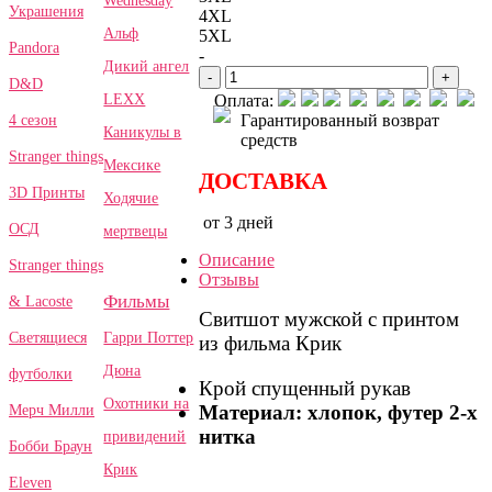
Wednesday
Украшения
4XL
Альф
5XL
Pandora
-
Дикий ангел
-
+
D&D
LEXX
Оплата:
Гарантированный возврат
4 сезон
Каникулы в
средств
Stranger things
Мексике
ДОСТАВКА
3D Принты
Ходячие
от 3 дней
ОСД
мертвецы
Описание
Stranger things
Отзывы
Фильмы
& Lacoste
Свитшот мужской с принтом
Гарри Поттер
Светящиеся
из фильма Крик
Дюна
футболки
Крой спущенный рукав
Охотники на
Материал: хлопок, футер 2-х
Мерч Милли
нитка
привидений
Бобби Браун
Крик
Eleven