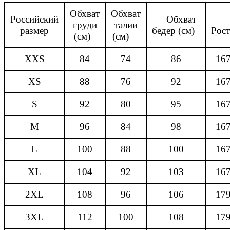
Обхват
Обхват
Российский
Обхват
груди
талии
размер
бедер (см)
Рос
(см)
(см)
XXS
84
74
86
16
XS
88
76
92
16
S
92
80
95
16
M
96
84
98
16
L
100
88
100
16
XL
104
92
103
16
2XL
108
96
106
17
3XL
112
100
108
17