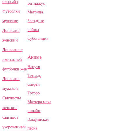
оверсайз
Битлджус
Футболки
Матрица
Звездные
мужские
войны
Лонгслив
Субстанция
женский
Лонгслив с
Аниме
имитацией
Наруто
футболки жен
Тетрадь
Лонгслив
смерти
мужской
Тоторо
Свитшоты
Мастера меча
женские
онлайн
Свитшот
Эльфийская
укороченный
песнь