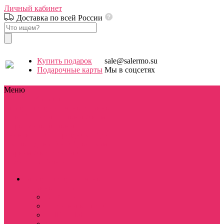
Личный кабинет
Доставка по всей России
Купить подарок
sale@salermo.su
Подарочные карты
Мы в соцсетях
Меню
Каталог
Каталог
Stranger things / Очень странные
дела
Сериалы
Фильмы
Аниме
Игры
Мультфильмы
Знаменитости
Праздники
Для
школы / дома
D&D
Девушкам
Парням
Аксессуары и
бижутерия
Разное
Stranger things / Очень
странные дела
BOX Stranger things
Костюмы косплей
Hellfire club
WSQK