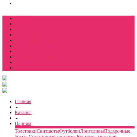
Футболки
Свитшоты
Толстовки
Лонгсливы
Костюмы мужские свитшот+брюки
Костюмы мужские футболка + шорты
Спортивные костюмы
Подарочные боксы
Еще
Главная
-
Каталог
-
Парням
Толстовки
Свитшоты
Футболки
Лонгсливы
Подарочные
боксы
Спортивные костюмы
Костюмы мужские