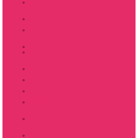
Мерч Финн
Вулфард / Finn
Wolfhard
Мерч Уилл Байерс /
Will Byers
Мерч Стив
Харрингтон / Steve
Harrington
Мерч Аргайл
Мерч Дастин
Хендерсон / Dustin
Henderson
Мерч Демогоргон /
Demogorgon
Мерч Джим Хоппер
/ Jim Hopper
Мерч Алексей /
Мюррей Бауман
Мерч Билли
Харгроув / Billy
Hargrove
Мерч Эрика
Синклер / Erica
Sinclair
Мерч Барбара /