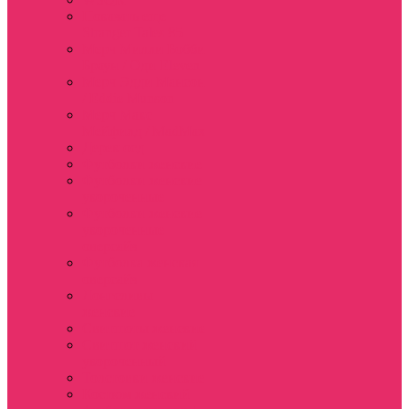
Показать еще
Stranger Tales 85
Мерч Милли Бобби
Браун / Оди Eleven
Мерч Эдди Мансон
/ Eddie Munson
Мерч Макс
Мейфилд / MadMax
Дерек осд
Футболки женские
Футболки женские
укороченные
Футболки женские
укороченные
оверсайз
Футболка женская
оверсайз
Лонгсливы
женские
Свитшоты женские
Свитшот женский
укороченный
Толстовки женские
Костюм женский