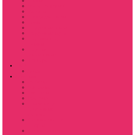
Кружки
Ленты для ключей
Магниты
Одежда для школы
Пазлы
Подарочные боксы
Подарочные карты
Подставка под
стаканы
Подушки
декоративные
Шопперы
D&D
Дайсы
Девушкам
Футболки
Лонгсливы
Свитшоты
Толстовки
Показать еще
Спортивные
костюмы
Костюмы свитшот
+ шорты
Костюм джоггеры +