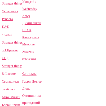
Уэнсдэй /
Stranger things
Wednesday
Украшения
Альф
Pandora
Дикий ангел
D&D
LEXX
4 сезон
Каникулы в
Stranger things
Мексике
3D Принты
Ходячие
ОСД
мертвецы
Stranger things
Фильмы
& Lacoste
Гарри Поттер
Светящиеся
Дюна
футболки
Охотники на
Мерч Милли
привидений
Бобби Браун