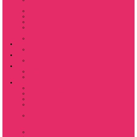
Magic
Little Big Adventure
Torin’s Passage
Roblox / Роблокс
Хаги Ваги / Huggy
Wuggy
The Last of Us
Мультфильмы
Hello kitty
Знаменитости
Меган Фокс
Праздники
Новый год
Хэллоуин | Хоррор
Для школы / дома
Тетради школьные
Коврики для мыши
Термостаканы
Бутылки для
велосипеда
Показать еще
Для вас и вашего
питомца
Косметички