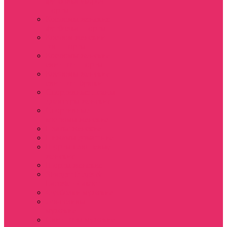
футболка укороч +
шорты
Костюмы женские
футболка+шорты
Костюм женский
топ+шорты
Костюмы женские
свитшот+шорты
Костюмы женские
свитшот+брюки
Спортивные штаны
джоггеры женские
Спортивные
костюмы женские
Платья женские
Пижамы домашние
Шорты плюшевые
женские
Шорты женские
Stranger things &
Lacoste / Лакост
Футболки мужские
Лонгсливы
мужские
Свитшоты мужские