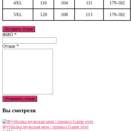
4XL
116
104
111
179-182
5XL
120
108
113
179-182
Оставить отзыв
Ваш отзыв был отправлен!
ФИО
*
Отзыв
*
Отправить отзыв
Вы смотрели
Футболка мужская мем / прикол Game over