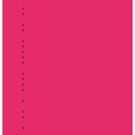
Barbara
Мерч Scoops Ahoy
Funko Stranger
things
Шопперы
Мерч Хоукинс /
Hawkins
Резинки для волос
Рюкзаки
Кружки
Термостаканы
Бутылки для
велосипеда
Тетради и блокноты
Коврики для мыши
Пазлы
Наклейки, стикеры
3D
Магниты на
холодильник
Значки
Подушки
декоративные
Оформление
праздника