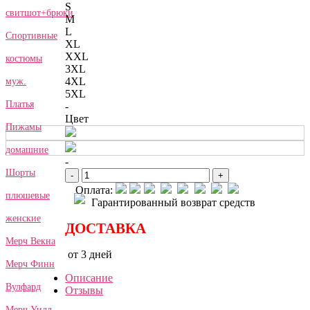
S
свитшот+брюки
M
L
Спортивные
XL
XXL
костюмы
3XL
4XL
муж.
5XL
Платья
-
Цвет
Пижамы
домашние
-
Шорты
-
+
Оплата:
плюшевые
Гарантированный возврат средств
женские
ДОСТАВКА
Мерч Векна
от 3 дней
Мерч Финн
Описание
Вулфард
Отзывы
Мерч Уилл