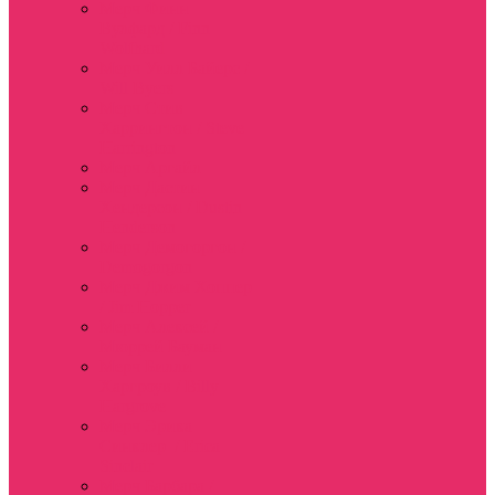
Мерч Финн
Вулфард / Finn
Wolfhard
Мерч Уилл Байерс /
Will Byers
Мерч Стив
Харрингтон / Steve
Harrington
Мерч Аргайл
Мерч Дастин
Хендерсон / Dustin
Henderson
Мерч Демогоргон /
Demogorgon
Мерч Джим Хоппер
/ Jim Hopper
Мерч Алексей /
Мюррей Бауман
Мерч Билли
Харгроув / Billy
Hargrove
Мерч Эрика
Синклер / Erica
Sinclair
Мерч Барбара /