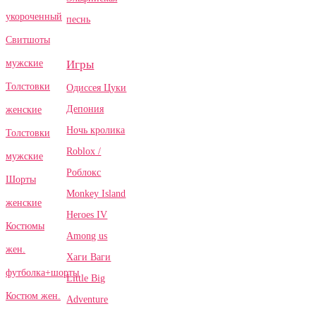
укороченный
песнь
Свитшоты
Игры
мужские
Толстовки
Одиссея Цуки
Депония
женские
Ночь кролика
Толстовки
Roblox /
мужские
Роблокс
Шорты
Monkey Island
женские
Heroes IV
Костюмы
Among us
жен.
Хаги Ваги
футболка+шорты
Little Big
Костюм жен.
Adventure