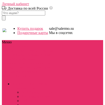
Личный кабинет
Доставка по всей России
Купить подарок
sale@salermo.su
Подарочные карты
Мы в соцсетях
Меню
Каталог
Каталог
Stranger things / Очень странные
дела
Сериалы
Фильмы
Аниме
Игры
Мультфильмы
Знаменитости
Праздники
Для
школы / дома
D&D
Девушкам
Парням
Аксессуары и
бижутерия
Разное
Stranger things / Очень
странные дела
BOX Stranger things
Костюмы косплей
Hellfire club
WSQK