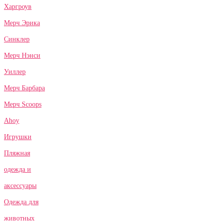
Харгроув
Мерч Эрика
Синклер
Мерч Нэнси
Уиллер
Мерч Барбара
Мерч Scoops
Ahoy
Игрушки
Пляжная
одежда и
аксессуары
Одежда для
животных