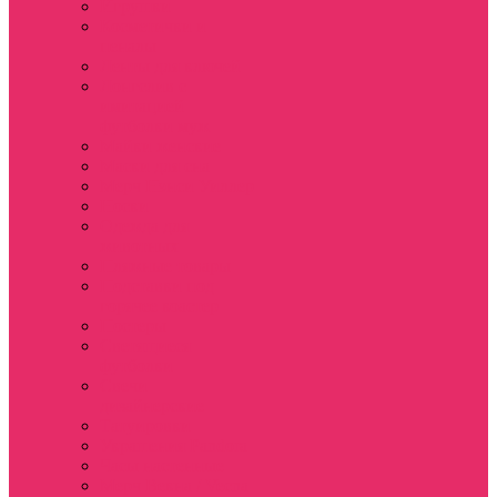
Игрушки
Косметички и
пеналы
Ленты для ключей
Лонгслив с
имитацией
футболки муж
Майки женские
Маски для сна
Мерч Нэнси Уиллер
Носки
Одежда для
животных
Пляжные товары
Подставки под
горячее коастер
Постеры
Светящиеся
футболки
Свечи
дизайнерские
Татуировки
Украшения Pandora
Часы настенные
Мерч Векна / Vecna