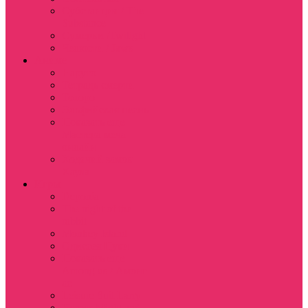
Субстанция / The
Substance
Сумерки /Twilight
Челюсти / Jaws
Аниме
Наруто
Тетрадь смерти
Тоторо
Эльфийская песнь
Показать еще
Мастера меча
онлайн
Ходячий замок
Хаула
Игры
Deponia
The night of the
rabbit
Monkey Island
Одиссея Цуки
Показать еще
Among us / Амонг
ас
Leisure Suit Larry
Heroes Might and