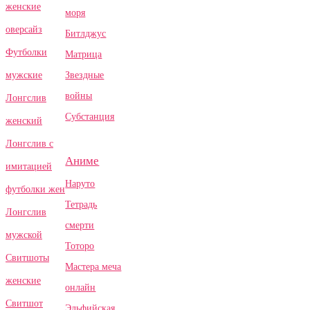
женские
моря
оверсайз
Битлджус
Футболки
Матрица
Звездные
мужские
войны
Лонгслив
Субстанция
женский
Лонгслив с
Аниме
имитацией
Наруто
футболки жен
Тетрадь
Лонгслив
смерти
мужской
Тоторо
Свитшоты
Мастера меча
женские
онлайн
Свитшот
Эльфийская