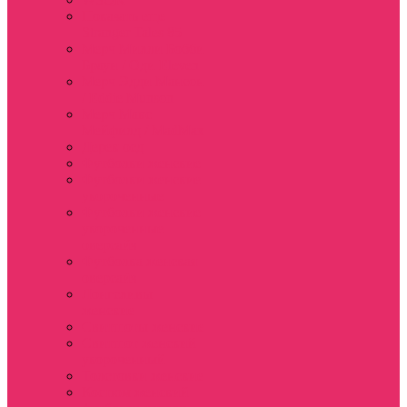
Показать еще
Stranger Tales 85
Мерч Милли Бобби
Браун / Оди Eleven
Мерч Эдди Мансон
/ Eddie Munson
Мерч Макс
Мейфилд / MadMax
Дерек осд
Футболки женские
Футболки женские
укороченные
Футболки женские
укороченные
оверсайз
Футболка женская
оверсайз
Лонгсливы
женские
Свитшоты женские
Свитшот женский
укороченный
Толстовки женские
Костюм женский