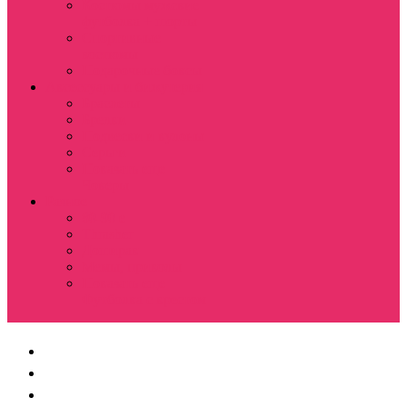
Костюмы мужские
футболка + шорты
Спортивные
костюмы
Подарочные боксы
Аксессуары и бижутерия
Браслеты
Брелки
Подвески и кулоны
Серьги
Показать еще
Чокеры
Разное
80-90 е
Thrasher
Доширак
Мемы, приколы
Показать еще
Футболка с крестом