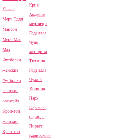
Крик
Eleven
Ходячие
Мерч Эдди
мертвецы
Мансон
Годзилла
Мерч Mad
Чудо
Max
женщина
Футболки
Титаник
Годзилла
женские
Чужой
Футболки
Хищник
женские
Парк
оверсайз
Юрского
Кроп-топ
периода
женские
Пираты
Кроп-топ
Карибского