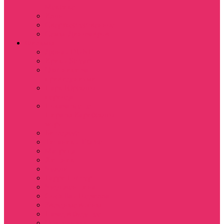
Мексике
Клон
Сверхъестественное
Семья Динозавров
Фильмы
Дюна / DUNE
Крик / Scream
Охотники за
привидениями
Парк Юрского
периода
Показать еще
Пираты Карибского
моря
Битлджус
Титаник / Titanic
Матрица
Хищник
Чужой
Гарри Поттер
Чудо женщина
Godzilla / Годзилла
Звездные войны
Назад в будущее
Обитель зла