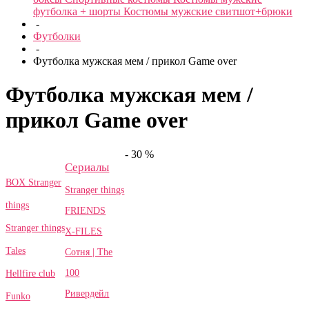
футболка + шорты
Костюмы мужские свитшот+брюки
-
Футболки
-
Футболка мужская мем / прикол Game over
Футболка мужская мем /
прикол Game over
- 30 %
Сериалы
BOX Stranger
Stranger things
things
FRIENDS
Stranger things
X-FILES
Tales
Сотня | The
100
Hellfire club
Ривердейл
Funko