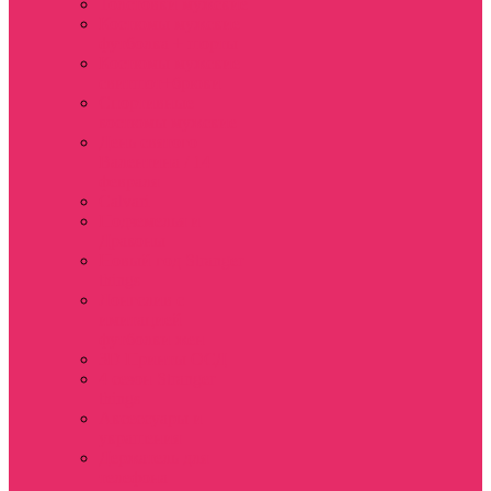
Толстовки мужские
Костюмы мужские
футболка + шорты
Костюмы мужские
свитшот+брюки
Спортивные
костюмы мужские
День святого
Валентина / 14
февраля
Calvari
Подземелья и
Драконы
Новый год Stranger
things
Лонгслив с
имитацией
футболки жен
3D Принты ОСД
4 сезон Stranger
things
Аксессуары и
украшения
Держатель для
телефона