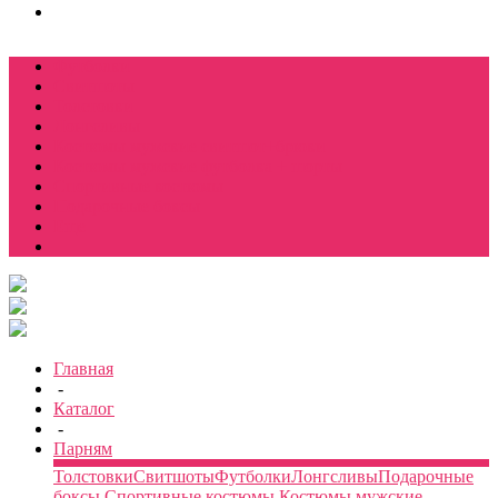
Футболки
Свитшоты
Толстовки
Лонгсливы
Костюмы мужские свитшот+брюки
Костюмы мужские футболка + шорты
Спортивные костюмы
Подарочные боксы
Еще
Главная
-
Каталог
-
Парням
Толстовки
Свитшоты
Футболки
Лонгсливы
Подарочные
боксы
Спортивные костюмы
Костюмы мужские