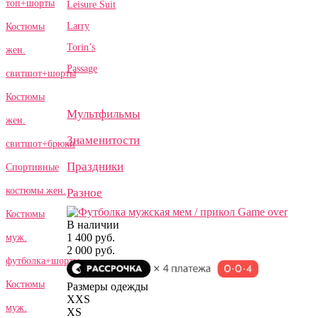
топ+шорты
Leisure Suit
Larry
Костюмы
Torin’s
жен.
Passage
свитшот+шорты
Костюмы
Мультфильмы
жен.
Знаменитости
свитшот+брюки
Праздники
Спортивные
костюмы жен.
Разное
Костюмы
В наличии
1 400 руб.
муж.
2 000 руб.
футболка+шорты
Костюмы
Размеры одежды
XXS
муж.
XS