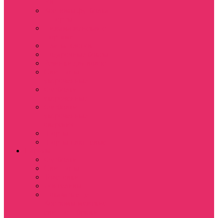
топ
Костюмы футболка
+ шорты
Пижама женская с
шортами
Платья хлопок
Подарочные боксы
Резинки для волос
Свитшоты
укороченные
Футболки
укороченные
Футболки
укороченные
оверсайз
Шорты
Шорты плюшевые
Парням
Футболки
Свитшоты
Толстовки
Лонгсливы
Показать еще
Костюмы мужские
свитшот+брюки