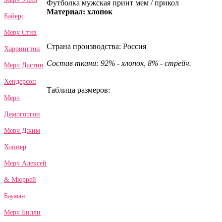
Футболка мужская принт мем / прикол
Материал: хлопок
Байерс
Мерч Стив
Страна производства: Россия
Харрингтон
Состав ткани: 92% - хлопок, 8% - стрейч.
Мерч Дастин
Хендерсон
Таблица размеров:
Мерч
Демогоргон
Мерч Джим
Хоппер
Мерч Алексей
& Мюррей
Бауман
Мерч Билли