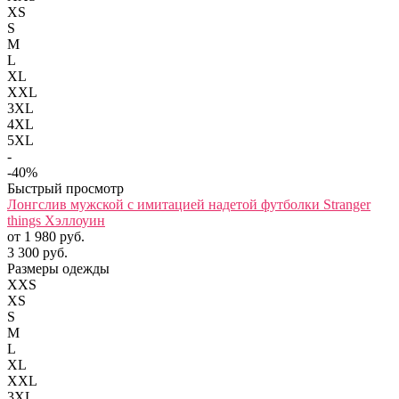
XS
S
M
L
XL
XXL
3XL
4XL
5XL
-
-40%
Быстрый просмотр
Лонгслив мужской с имитацией надетой футболки Stranger
things Хэллоуин
от 1 980 руб.
3 300 руб.
Размеры одежды
XXS
XS
S
M
L
XL
XXL
3XL