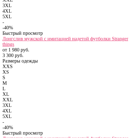
3XL
4XL
5XL
-
-40%
Быстрый просмотр
Лонгслив мужской с имитацией надетой футболки Stranger
things
от 1 980 руб.
3 300 руб.
Размеры одежды
XXS
XS
S
M
L
XL
XXL
3XL
4XL
5XL
-
-40%
Быстрый просмотр