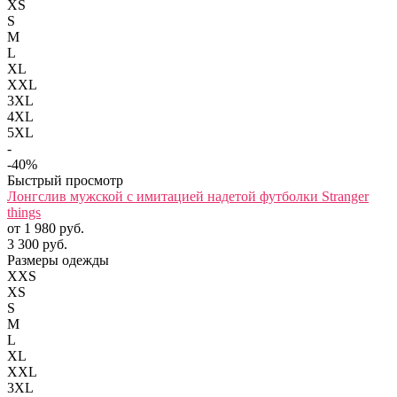
XS
S
M
L
XL
XXL
3XL
4XL
5XL
-
-40%
Быстрый просмотр
Лонгслив мужской с имитацией надетой футболки Stranger
things
от 1 980 руб.
3 300 руб.
Размеры одежды
XXS
XS
S
M
L
XL
XXL
3XL