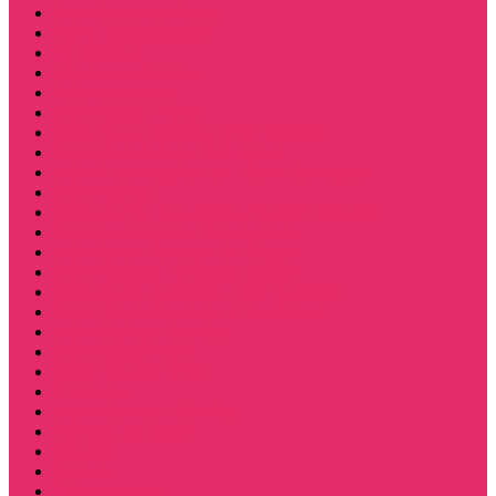
Светящиеся футболки
Свечи дизайнерские
Татуировки
Украшения Pandora
Часы настенные
Мерч Векна / Vecna
Мерч Финн Вулфард / Finn Wolfhard
Мерч Уилл Байерс / Will Byers
Мерч Стив Харрингтон / Steve Harrington
Мерч Аргайл
Мерч Дастин Хендерсон / Dustin Henderson
Мерч Демогоргон / Demogorgon
Мерч Джим Хоппер / Jim Hopper
Мерч Алексей / Мюррей Бауман
Мерч Билли Харгроув / Billy Hargrove
Мерч Эрика Синклер / Erica Sinclair
Мерч Барбара / Barbara
Мерч Scoops Ahoy
Funko Stranger things
Шопперы
Мерч Хоукинс / Hawkins
Резинки для волос
Рюкзаки
Кружки
Термостаканы