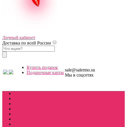
Личный кабинет
Доставка по всей России
Купить подарок
sale@salermo.su
Подарочные карты
Мы в соцсетях
Купить подарок
BOX Stranger things
Костюмы косплей
Hellfire club
WSQK
Stranger Tales 85
Мерч Милли Бобби Браун / Оди Eleven
Мерч Эдди Мансон / Eddie Munson