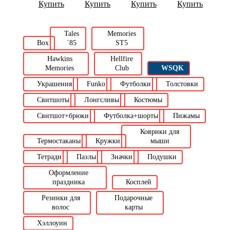
Купить
Купить
Купить
Купить
Tales
Memories
Box
`85
ST5
Hawkins
Hellfire
Memories
Club
WSQK
Украшения
Funko
Футболки
Толстовки
Свитшоты
Лонгсливы
Костюмы
Свитшот+брюки
Футболка+шорты
Пижамы
Коврики для
Термостаканы
Кружки
мыши
Тетради
Пазлы
Значки
Подушки
Оформление
праздника
Косплей
Резинки для
Подарочные
волос
карты
Хэллоуин