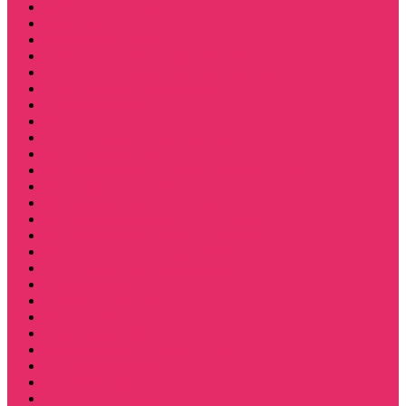
Мерч Макс Мейфилд / MadMax
Дерек осд
Футболки женские
Футболки женские укороченные
Футболки женские укороченные оверсайз
Футболка женская оверсайз
Лонгсливы женские
Свитшоты женские
Свитшот женский укороченный
Толстовки женские
Костюм женский футболка укороч + шорты
Костюмы женские футболка+шорты
Костюм женский топ+шорты
Костюмы женские свитшот+шорты
Костюмы женские свитшот+брюки
Спортивные штаны джоггеры женские
Спортивные костюмы женские
Платья женские
Пижамы домашние
Шорты плюшевые женские
Шорты женские
Stranger things & Lacoste / Лакост
Футболки мужские
Лонгсливы мужские
Свитшоты мужские