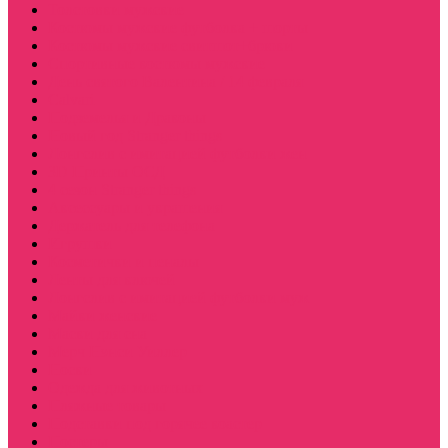
Толстовки мужские
Костюмы мужские футболка + шорты
Костюмы мужские свитшот+брюки
Спортивные костюмы мужские
День святого Валентина / 14 февраля
Calvari
Подземелья и Драконы
Новый год Stranger things
Лонгслив с имитацией футболки жен
3D Принты ОСД
4 сезон Stranger things
Аксессуары и украшения
Держатель для телефона
Игрушки
Косметички и пеналы
Ленты для ключей
Лонгслив с имитацией футболки муж
Майки женские
Маски для сна
Мерч Нэнси Уиллер
Носки
Одежда для животных
Пляжные товары
Подставки под горячее коастер
Постеры