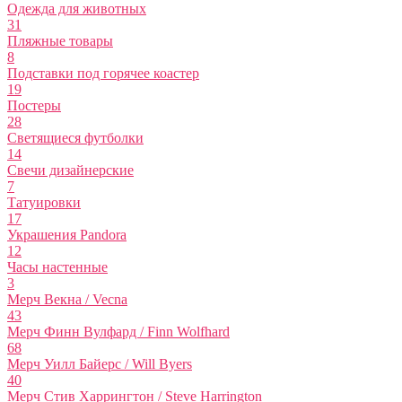
Одежда для животных
31
Пляжные товары
8
Подставки под горячее коастер
19
Постеры
28
Светящиеся футболки
14
Свечи дизайнерские
7
Татуировки
17
Украшения Pandora
12
Часы настенные
3
Мерч Векна / Vecna
43
Мерч Финн Вулфард / Finn Wolfhard
68
Мерч Уилл Байерс / Will Byers
40
Мерч Стив Харрингтон / Steve Harrington