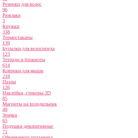
Резинки для волос
96
Рюкзаки
3
Кружки
338
Термостаканы
139
Бутылки для велосипеда
123
Тетради и блокноты
614
Коврики для мыши
218
Пазлы
126
Наклейки, стикеры 3D
85
Магниты на холодильник
49
Значки
65
Подушки декоративные
71
Оформление праздника