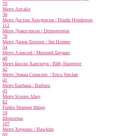
70
Мерч Аргайл
36
Мерч Дастин Хендерсон / Dustin Henderson
112
Мерч Демогоргон / Demogorgon
78
Мерч Джим Хоппер / Jim Hopper
54
Мерч Алексей / Мюррей Бауман
40
Мерч Билли Харгроув / Billy Hargrove
42
Мерч Эрика Синклер / Erica Sinclair
41
Мерч Барбара / Barbara
45
Мерч Scoops Ahoy
82
Funko Stranger things
19
Шопперы
107
Мерч Хоукинс / Hawkins
69