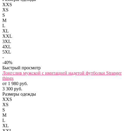
XXS
XS
S
M
L
XL
XXL
3XL
4XL
5XL
-
-40%
Быстрый просмотр
Лонгслив мужской с имитацией надетой футболки Stranger
things
от 1 980 руб.
3 300 руб.
Размеры одежды
XXS
XS
S
M
L
XL
XXL