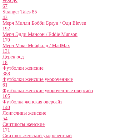
WSQK
67
Stranger Tales 85
43
Мерч Милли Бобби Браун / Оди Eleven
192
Мерч Эдди Мансон / Eddie Munson
170
Мерч Макс Мейфилд / MadMax
131
Дерек осд
18
Футболки женские
388
Футболки женские укороченные
61
Футболки женские укороченные оверсайз
105
Футболка женская оверсайз
140
Лонгсливы женские
54
Свитшоты женские
171
Свитшот женский укороченный