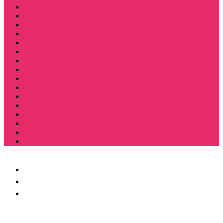
Бутылки для велосипеда
Тетради и блокноты
Коврики для мыши
Пазлы
Наклейки, стикеры 3D
Магниты на холодильник
Значки
Подушки декоративные
Оформление праздника
ПОДАРОЧНЫЕ КАРТЫ
Сюрприз за 350 руб
5 сезон Stranger things
Акции / распродажа
Halloween / Хэллоуин
Еще