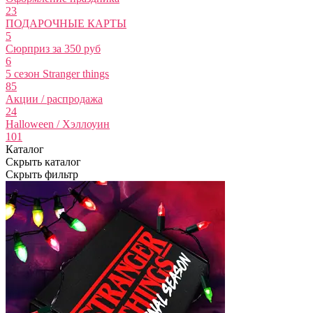
23
ПОДАРОЧНЫЕ КАРТЫ
5
Сюрприз за 350 руб
6
5 сезон Stranger things
85
Акции / распродажа
24
Halloween / Хэллоуин
101
Каталог
Скрыть каталог
Скрыть фильтр