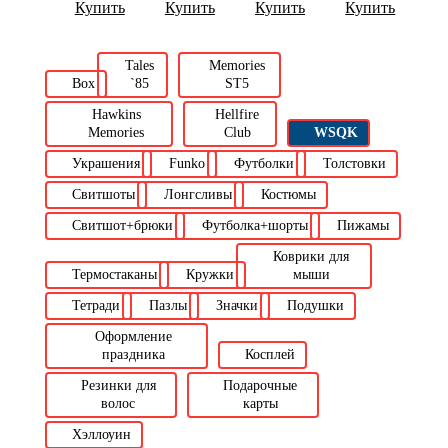
Купить
Купить
Купить
Купить
Tales
Memories
Box
`85
ST5
Hawkins
Hellfire
Memories
Club
WSQK
Украшения
Funko
Футболки
Толстовки
Свитшоты
Лонгсливы
Костюмы
Свитшот+брюки
Футболка+шорты
Пижамы
Коврики для
Термостаканы
Кружки
мыши
Тетради
Пазлы
Значки
Подушки
Оформление
праздника
Косплей
Резинки для
Подарочные
волос
карты
Хэллоуин