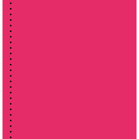
Толстовки мужские
Костюмы мужские футболка + шорты
Костюмы мужские свитшот+брюки
Спортивные костюмы мужские
День святого Валентина / 14 февраля
Calvari
Подземелья и Драконы
Новый год Stranger things
Лонгслив с имитацией футболки жен
3D Принты ОСД
4 сезон Stranger things
Аксессуары и украшения
Держатель для телефона
Игрушки
Косметички и пеналы
Ленты для ключей
Лонгслив с имитацией футболки муж
Майки женские
Маски для сна
Мерч Нэнси Уиллер
Носки
Одежда для животных
Пляжные товары
Подставки под горячее коастер
Постеры