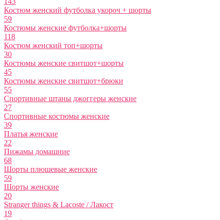
143
Костюм женский футболка укороч + шорты
59
Костюмы женские футболка+шорты
118
Костюм женский топ+шорты
30
Костюмы женские свитшот+шорты
45
Костюмы женские свитшот+брюки
55
Спортивные штаны джоггеры женские
27
Спортивные костюмы женские
39
Платья женские
22
Пижамы домашние
68
Шорты плюшевые женские
59
Шорты женские
20
Stranger things & Lacoste / Лакост
19