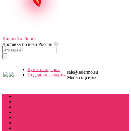
Личный кабинет
Доставка по всей России
Купить подарок
sale@salermo.su
Подарочные карты
Мы в соцсетях
Купить подарок
BOX Stranger things
Костюмы косплей
Hellfire club
WSQK
Stranger Tales 85
Мерч Милли Бобби Браун / Оди Eleven
Мерч Эдди Мансон / Eddie Munson