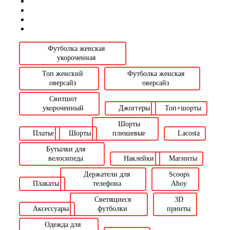
Футболка женская
укороченная
Топ женский
Футболка женская
оверсайз
оверсайз
Свитшот
укороченный
Джоггеры
Топ+шорты
Шорты
Платье
Шорты
плюшевые
Lacosta
Бутылки для
велосипеда
Наклейки
Магниты
Держатели для
Scoops
Плакаты
телефона
Ahoy
Светящиеся
3D
Аксессуары
футболки
принты
Одежда для