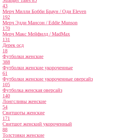
Stranger Tales 85
43
Мерч Милли Бобби Браун / Оди Eleven
192
Мерч Эдди Мансон / Eddie Munson
170
Мерч Макс Мейфилд / MadMax
131
Дерек осд
18
Футболки женские
388
Футболки женские укороченные
61
Футболки женские укороченные оверсайз
105
Футболка женская оверсайз
140
Лонгсливы женские
54
Свитшоты женские
171
Свитшот женский укороченный
88
Толстовки женские