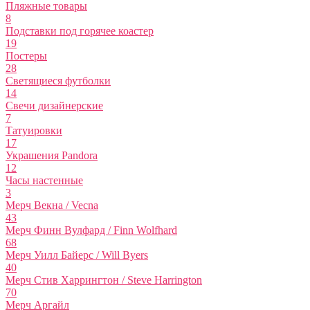
Пляжные товары
8
Подставки под горячее коастер
19
Постеры
28
Светящиеся футболки
14
Свечи дизайнерские
7
Татуировки
17
Украшения Pandora
12
Часы настенные
3
Мерч Векна / Vecna
43
Мерч Финн Вулфард / Finn Wolfhard
68
Мерч Уилл Байерс / Will Byers
40
Мерч Стив Харрингтон / Steve Harrington
70
Мерч Аргайл