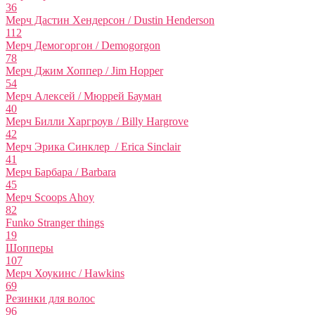
36
Мерч Дастин Хендерсон / Dustin Henderson
112
Мерч Демогоргон / Demogorgon
78
Мерч Джим Хоппер / Jim Hopper
54
Мерч Алексей / Мюррей Бауман
40
Мерч Билли Харгроув / Billy Hargrove
42
Мерч Эрика Синклер / Erica Sinclair
41
Мерч Барбара / Barbara
45
Мерч Scoops Ahoy
82
Funko Stranger things
19
Шопперы
107
Мерч Хоукинс / Hawkins
69
Резинки для волос
96