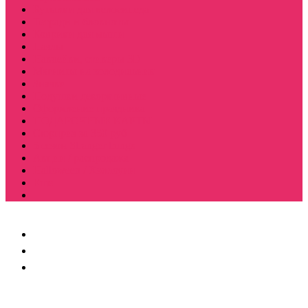
Бутылки для велосипеда
Тетради и блокноты
Коврики для мыши
Пазлы
Наклейки, стикеры 3D
Магниты на холодильник
Значки
Подушки декоративные
Оформление праздника
ПОДАРОЧНЫЕ КАРТЫ
Сюрприз за 350 руб
5 сезон Stranger things
Акции / распродажа
Halloween / Хэллоуин
Еще