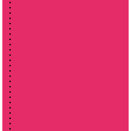
Мерч Макс Мейфилд / MadMax
Дерек осд
Футболки женские
Футболки женские укороченные
Футболки женские укороченные оверсайз
Футболка женская оверсайз
Лонгсливы женские
Свитшоты женские
Свитшот женский укороченный
Толстовки женские
Костюм женский футболка укороч + шорты
Костюмы женские футболка+шорты
Костюм женский топ+шорты
Костюмы женские свитшот+шорты
Костюмы женские свитшот+брюки
Спортивные штаны джоггеры женские
Спортивные костюмы женские
Платья женские
Пижамы домашние
Шорты плюшевые женские
Шорты женские
Stranger things & Lacoste / Лакост
Футболки мужские
Лонгсливы мужские
Свитшоты мужские