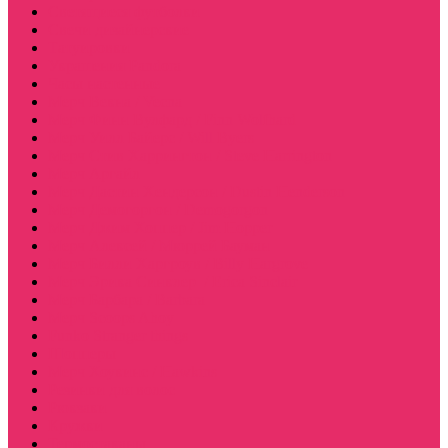
Светящиеся футболки
Свечи дизайнерские
Татуировки
Украшения Pandora
Часы настенные
Мерч Векна / Vecna
Мерч Финн Вулфард / Finn Wolfhard
Мерч Уилл Байерс / Will Byers
Мерч Стив Харрингтон / Steve Harrington
Мерч Аргайл
Мерч Дастин Хендерсон / Dustin Henderson
Мерч Демогоргон / Demogorgon
Мерч Джим Хоппер / Jim Hopper
Мерч Алексей / Мюррей Бауман
Мерч Билли Харгроув / Billy Hargrove
Мерч Эрика Синклер / Erica Sinclair
Мерч Барбара / Barbara
Мерч Scoops Ahoy
Funko Stranger things
Шопперы
Мерч Хоукинс / Hawkins
Резинки для волос
Рюкзаки
Кружки
Термостаканы