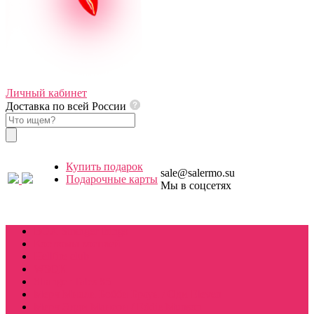
Личный кабинет
Доставка по всей России
Купить подарок
sale@salermo.su
Подарочные карты
Мы в соцсетях
Купить подарок
BOX Stranger things
Костюмы косплей
Hellfire club
WSQK
Stranger Tales 85
Мерч Милли Бобби Браун / Оди Eleven
Мерч Эдди Мансон / Eddie Munson