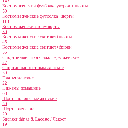
143
Костюм женский футболка укороч + шорты
59
Костюмы женские футболка+шорты
118
Костюм женский топ+шорты
30
Костюмы женские свитшот+шорты
45
Костюмы женские свитшот+брюки
55
Спортивные штаны джоггеры женские
27
Спортивные костюмы женские
39
Платья женские
22
Пижамы домашние
68
Шорты плюшевые женские
59
Шорты женские
20
Stranger things & Lacoste / Лакост
19