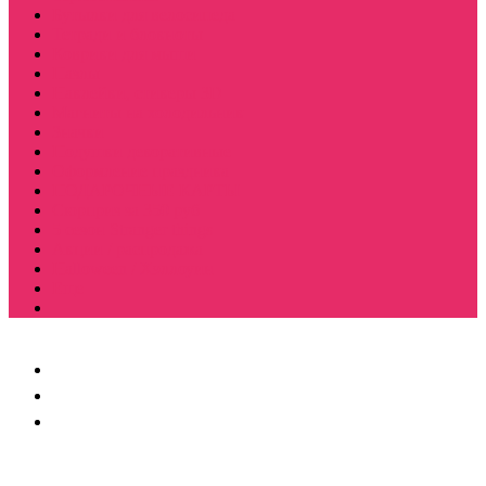
Бутылки для велосипеда
Тетради и блокноты
Коврики для мыши
Пазлы
Наклейки, стикеры 3D
Магниты на холодильник
Значки
Подушки декоративные
Оформление праздника
ПОДАРОЧНЫЕ КАРТЫ
Сюрприз за 350 руб
5 сезон Stranger things
Акции / распродажа
Halloween / Хэллоуин
Еще