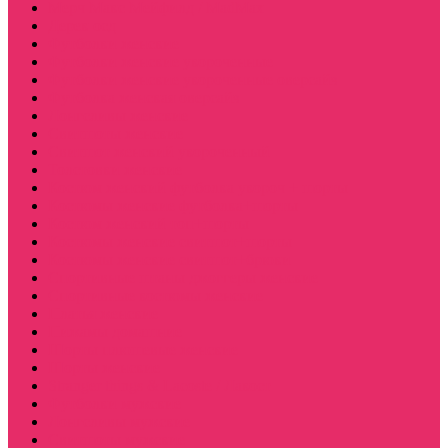
Мерч Макс Мейфилд / MadMax
Дерек осд
Футболки женские
Футболки женские укороченные
Футболки женские укороченные оверсайз
Футболка женская оверсайз
Лонгсливы женские
Свитшоты женские
Свитшот женский укороченный
Толстовки женские
Костюм женский футболка укороч + шорты
Костюмы женские футболка+шорты
Костюм женский топ+шорты
Костюмы женские свитшот+шорты
Костюмы женские свитшот+брюки
Спортивные штаны джоггеры женские
Спортивные костюмы женские
Платья женские
Пижамы домашние
Шорты плюшевые женские
Шорты женские
Stranger things & Lacoste / Лакост
Футболки мужские
Лонгсливы мужские
Свитшоты мужские