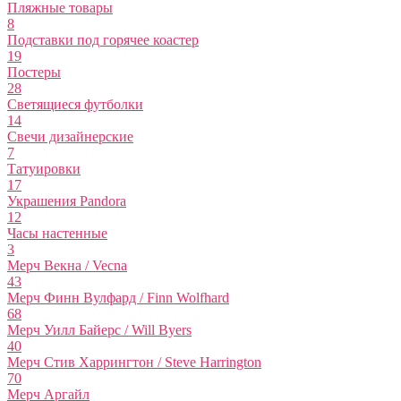
Пляжные товары
8
Подставки под горячее коастер
19
Постеры
28
Светящиеся футболки
14
Свечи дизайнерские
7
Татуировки
17
Украшения Pandora
12
Часы настенные
3
Мерч Векна / Vecna
43
Мерч Финн Вулфард / Finn Wolfhard
68
Мерч Уилл Байерс / Will Byers
40
Мерч Стив Харрингтон / Steve Harrington
70
Мерч Аргайл