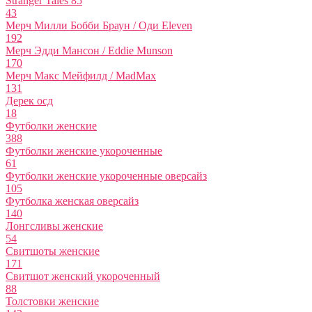
Stranger Tales 85
43
Мерч Милли Бобби Браун / Оди Eleven
192
Мерч Эдди Мансон / Eddie Munson
170
Мерч Макс Мейфилд / MadMax
131
Дерек осд
18
Футболки женские
388
Футболки женские укороченные
61
Футболки женские укороченные оверсайз
105
Футболка женская оверсайз
140
Лонгсливы женские
54
Свитшоты женские
171
Свитшот женский укороченный
88
Толстовки женские