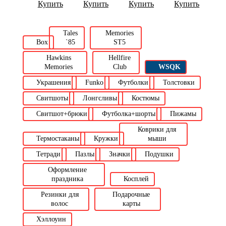
Купить
Купить
Купить
Купить
Tales
Memories
Box
`85
ST5
Hawkins
Hellfire
Memories
Club
WSQK
Украшения
Funko
Футболки
Толстовки
Свитшоты
Лонгсливы
Костюмы
Свитшот+брюки
Футболка+шорты
Пижамы
Коврики для
Термостаканы
Кружки
мыши
Тетради
Пазлы
Значки
Подушки
Оформление
праздника
Косплей
Резинки для
Подарочные
волос
карты
Хэллоуин