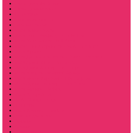
Светящиеся футболки
Свечи дизайнерские
Татуировки
Украшения Pandora
Часы настенные
Мерч Векна / Vecna
Мерч Финн Вулфард / Finn Wolfhard
Мерч Уилл Байерс / Will Byers
Мерч Стив Харрингтон / Steve Harrington
Мерч Аргайл
Мерч Дастин Хендерсон / Dustin Henderson
Мерч Демогоргон / Demogorgon
Мерч Джим Хоппер / Jim Hopper
Мерч Алексей / Мюррей Бауман
Мерч Билли Харгроув / Billy Hargrove
Мерч Эрика Синклер / Erica Sinclair
Мерч Барбара / Barbara
Мерч Scoops Ahoy
Funko Stranger things
Шопперы
Мерч Хоукинс / Hawkins
Резинки для волос
Рюкзаки
Кружки
Термостаканы