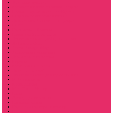
Толстовки мужские
Костюмы мужские футболка + шорты
Костюмы мужские свитшот+брюки
Спортивные костюмы мужские
День святого Валентина / 14 февраля
Calvari
Подземелья и Драконы
Новый год Stranger things
Лонгслив с имитацией футболки жен
3D Принты ОСД
4 сезон Stranger things
Аксессуары и украшения
Держатель для телефона
Игрушки
Косметички и пеналы
Ленты для ключей
Лонгслив с имитацией футболки муж
Майки женские
Маски для сна
Мерч Нэнси Уиллер
Носки
Одежда для животных
Пляжные товары
Подставки под горячее коастер
Постеры