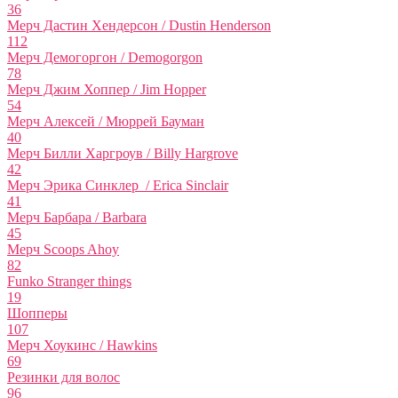
36
Мерч Дастин Хендерсон / Dustin Henderson
112
Мерч Демогоргон / Demogorgon
78
Мерч Джим Хоппер / Jim Hopper
54
Мерч Алексей / Мюррей Бауман
40
Мерч Билли Харгроув / Billy Hargrove
42
Мерч Эрика Синклер / Erica Sinclair
41
Мерч Барбара / Barbara
45
Мерч Scoops Ahoy
82
Funko Stranger things
19
Шопперы
107
Мерч Хоукинс / Hawkins
69
Резинки для волос
96